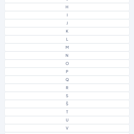
H
I
J
K
L
M
N
O
P
Q
R
S
Š
T
U
V