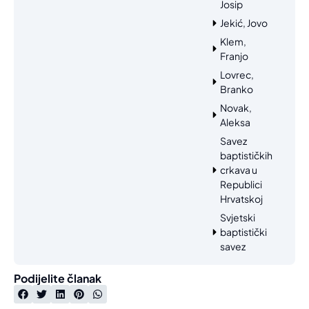
Josip
Jekić, Jovo
Klem,
Franjo
Lovrec,
Branko
Novak,
Aleksa
Savez
baptističkih
crkava u
Republici
Hrvatskoj
Svjetski
baptistički
savez
Podijelite članak