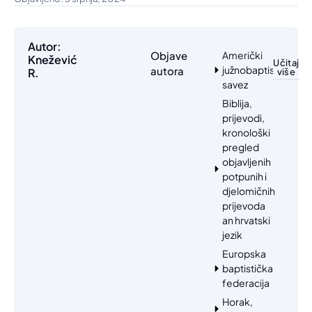
Autor:
Objave
Američki
Knežević
Učitaj
južnobaptistički
autora
R.
više
savez
Biblija,
prijevodi,
kronološki
pregled
objavljenih
potpunih i
djelomičnih
prijevoda
an hrvatski
jezik
Europska
baptistička
federacija
Horak,