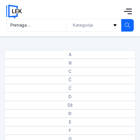
A
B
C
Č
Ć
D
Dž
Đ
E
F
G