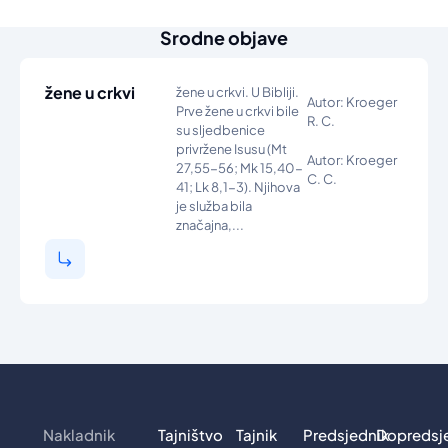
Srodne objave
žene u crkvi
žene u crkvi. U Bibliji.
Autor: Kroeger
Prve žene u crkvi bile
R. C.
su sljedbenice
privržene Isusu (Mt
Autor: Kroeger
27,55-56; Mk 15,40-
C. C.
41; Lk 8,1-3). Njihova
je služba bila
značajna,...
Nakladnik
Tajništvo
Tajnik
Predsjednik
Dopredsj