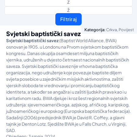
Z
Ž
Filtriraj
,
Kategorija:
Crkva
Povijest
Svjetski baptistički savez
Svjetski baptisti
č
ki savez
(Baptist World Alliance, BWA)
osnovan je 1905. u Londonu na Prvom svjetskom baptističkom
kongresu. Danas okuplja osamdeset milijuna baptističkih
vjernika, udruženih u dvjesto četrnaest nacionalnih baptističkih
saveza. Svjetski baptistički savez nije vrhovna baptistička
organizacija, nego udruženje koje povezuje baptiste diljem
svijeta posebice u zajedničkim misijskih aktivnostima, zaštiti
vjerskih sloboda te vrednovanju i promicanju baptističkog
identiteta, a također se angažira i u zaštiti ljudskih prava kao i u
karitativnom radu. BWA djeluje i kroz šest regionalnih svjetskih
udruženja: sjevernoameričkoga, azijskog, afričkog, karipskog,
južnoameričkog i europskog (Europska baptistička federacija).
Sadašnji (2006) predsjednik BWA je David R. Coffey, a glavni
tajnik je Denton Lotz. Sjedište BWA je u Falls Church, u Virginiji,
SAD.
Objavljeno: 3 srpnja, 2024