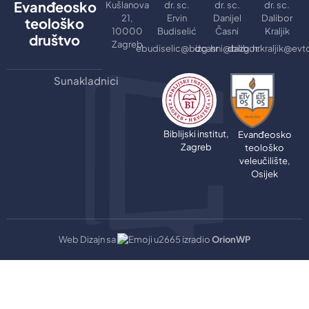
Evanđeosko
Kušlanova
dr. sc.
dr. sc.
dr. sc.
21,
Ervin
Danijel
Dalibor
teološko
10000
Budiselić
Časni
Kraljik
društvo
Zagreb
ebudiselic@bizg.hr
dcasni@bizg.hr
dalibor.kraljik@evt
Sunakladnici
Biblijski institut,
Evanđeosko
Zagreb
teološko
veleučilište,
Osijek
Web Dizajn sa
izradio
OrionWP