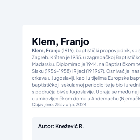
Klem, Franjo
Klem, Franjo
(1916), baptistički propovjednik, sp
Zagreb. Kršten je 1935. u zagrebačkoj Baptističkoj c
Mađarsku. Diplomirao je 1944. na Baptističkom t
Sisku (1956–1958) i Rijeci (19 1967). Osnivač je, n
crkava u Jugoslaviji, kao i u tijelima Europske ba
baptističkoj i sekularnoj periodici te je bio i ur
s područja bivše Jugoslavije. Ubraja se među naji
u umirovljeničkom domu u Andernachu (Njemačk
Objavljeno: 28 svibnja, 2024
Autor: Knežević R.