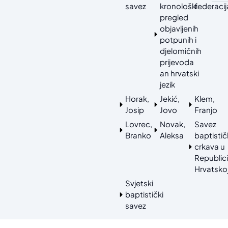
savez
kronološki
federacij
pregled
objavljenih
potpunih i
djelomičnih
prijevoda
an hrvatski
jezik
Horak,
Jekić,
Klem,
Josip
Jovo
Franjo
Lovrec,
Novak,
Savez
Branko
Aleksa
baptistič
crkava u
Republic
Hrvatsko
Svjetski
baptistički
savez