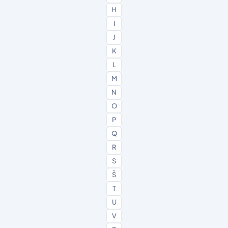
H
I
J
K
L
M
N
O
P
Q
R
S
Š
T
U
V