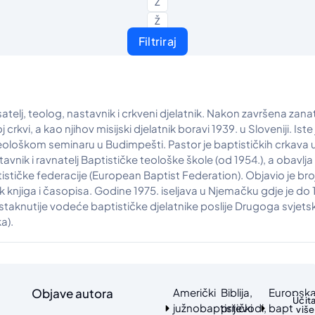
Z
Ž
Filtriraj
isatelj, teolog, nastavnik i crkveni djelatnik. Nakon završena zan
rkvi, a kao njihov misijski djelatnik boravi 1939. u Sloveniji. Iste
eološkom seminaru u Budimpešti. Pastor je baptističkih crkava 
astavnik i ravnatelj Baptističke teološke škole (od 1954.), a obav
ptističke federacije (European Baptist Federation). Objavio je bro
ednik knjiga i časopisa. Godine 1975. iseljava u Njemačku gdje je 
staknutije vodeće baptističke djelatnike poslije Drugoga svjetsko
a).
Objave autora
Američki
Biblija,
Europsk
Učita
južnobaptistički
prijevodi,
baptisti
više