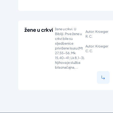
žene u crkvi
žene u crkvi. U
Autor: Kroeger
Bibliji. Prve žene u
R. C.
crkvi bile su
sljedbenice
Autor: Kroeger
privržene Isusu (Mt
C. C.
27,55-56; Mk
15,40-41; Lk 8,1-3).
Njihova je služba
bila značajna,...