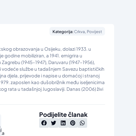
,
Kategorija:
Crkva
Povijest
atskog obrazovanja u Osijeku, dolazi 1933. u
 je godine mobiliziran, a 1941. emigrira u
u Zagrebu (1945–1947), Daruvaru (1947–1956),
lja i vodeće službe u tadašnjem Savezu baptističkih
jna djela, prijevode i napise u domaćoj i stranoj
do 1979. zaposlen kao dušobrižnik među iseljenicima
g rata u tadašnjoj Jugoslaviji. Danas (2006) živi
Podijelite članak
a
j
čka