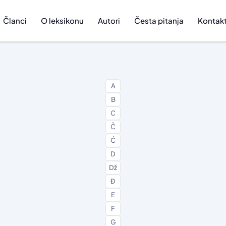
Članci
O leksikonu
Autori
Česta pitanja
Kontak
A
B
C
Č
Ć
D
Dž
Đ
E
F
G