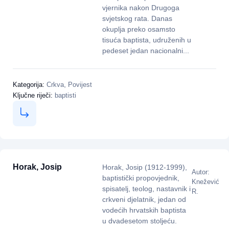
vjernika nakon Drugoga
svjetskog rata. Danas
okuplja preko osamsto
tisuća baptista, udruženih u
pedeset jedan nacionalni...
,
Kategorija:
Crkva
Povijest
Ključne riječi:
baptisti
Horak, Josip
Horak, Josip (1912-1999),
Autor:
baptistički propovjednik,
Knežević
spisatelj, teolog, nastavnik i
R.
crkveni djelatnik, jedan od
vodećih hrvatskih baptista
u dvadesetom stoljeću.