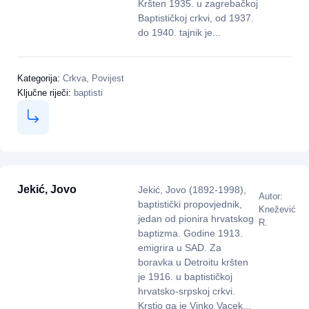
Kršten 1935. u zagrebačkoj
Baptističkoj crkvi, od 1937.
do 1940. tajnik je...
,
Kategorija:
Crkva
Povijest
Ključne riječi:
baptisti
Jekić, Jovo
Jekić, Jovo (1892-1998),
Autor:
baptistički propovjednik,
Knežević
jedan od pionira hrvatskog
R.
baptizma. Godine 1913.
emigrira u SAD. Za
boravka u Detroitu kršten
je 1916. u baptističkoj
hrvatsko-srpskoj crkvi.
Krstio ga je Vinko Vacek...