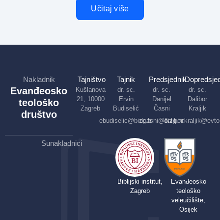
Učitaj više
Nakladnik
Tajništvo
Tajnik
Predsjednik
Dopredsjed
Evanđeosko
Kušlanova
dr. sc.
dr. sc.
dr. sc.
21, 10000
Ervin
Danijel
Dalibor
teološko
Zagreb
Budiselić
Časni
Kraljik
društvo
ebudiselic@bizg.hr
dcasni@bizg.hr
dalibor.kraljik@evto
Sunakladnici
Biblijski institut,
Evanđeosko
Zagreb
teološko
veleučilište,
Osijek