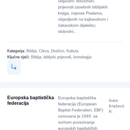
uključeni: lekcionari;
prijevodi zasebnih biblijskih
knjiga, napose Psalama,
objavljenih na kajkavskom i
čakavskom dijalektu;
slobodni...
,
,
,
Kategorija:
Biblija
Crkva
Društvo
Kultura
,
,
Ključne riječi:
Biblija
biblijski prijevodi
kronologija
Europska baptistička
Europska baptistička
Autor:
federacija
federacija (European
Knežević
Baptist Federation, EBF)
R.
osnovana je 1949. sa
svrhom povezivanja
europskih baptističkih