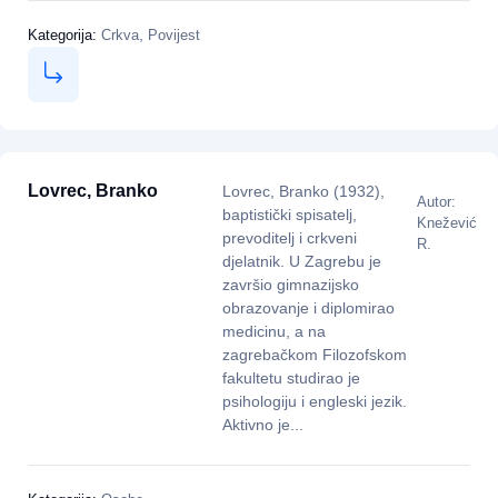
,
Kategorija:
Crkva
Povijest
Lovrec, Branko
Lovrec, Branko (1932),
Autor:
baptistički spisatelj,
Knežević
prevoditelj i crkveni
R.
djelatnik. U Zagrebu je
završio gimnazijsko
obrazovanje i diplomirao
medicinu, a na
zagrebačkom Filozofskom
fakultetu studirao je
psihologiju i engleski jezik.
Aktivno je...