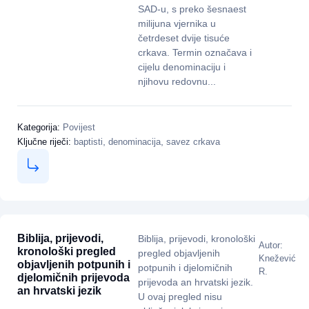
SAD-u, s preko šesnaest
milijuna vjernika u
četrdeset dvije tisuće
crkava. Termin označava i
cijelu denominaciju i
njihovu redovnu...
Kategorija:
Povijest
,
,
Ključne riječi:
baptisti
denominacija
savez crkava
Biblija, prijevodi,
Biblija, prijevodi, kronološki
Autor:
kronološki pregled
pregled objavljenih
Knežević
objavljenih potpunih i
potpunih i djelomičnih
R.
djelomičnih prijevoda
prijevoda an hrvatski jezik.
an hrvatski jezik
U ovaj pregled nisu