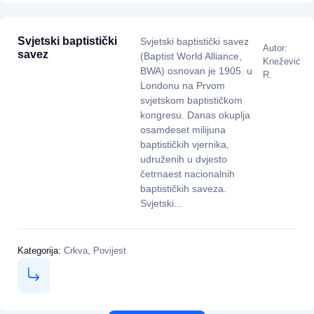
Svjetski baptistički
Svjetski baptistički savez
Autor:
savez
(Baptist World Alliance,
Knežević
BWA) osnovan je 1905. u
R.
Londonu na Prvom
svjetskom baptističkom
kongresu. Danas okuplja
osamdeset milijuna
baptističkih vjernika,
udruženih u dvjesto
četrnaest nacionalnih
baptističkih saveza.
Svjetski...
,
Kategorija:
Crkva
Povijest