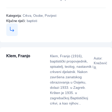
,
,
Kategorija:
Crkva
Osobe
Povijest
Ključne riječi:
baptisti
Klem, Franjo
Klem, Franjo (1916),
Autor:
baptistički propovjednik,
Knežević
spisatelj, teolog, nastavnik i
R.
crkveni djelatnik. Nakon
završena zanatskog
obrazovanja u Osijeku,
dolazi 1933. u Zagreb.
Kršten je 1935. u
zagrebačkoj Baptističkoj
crkvi, a kao njihov...