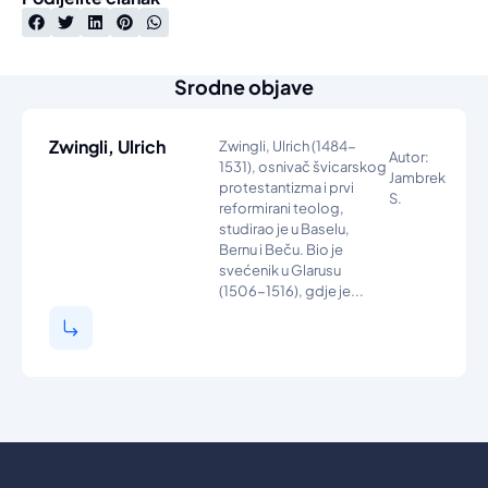
Srodne objave
Zwingli, Ulrich
Zwingli, Ulrich (1484-
Autor:
1531), osnivač švicarskog
Jambrek
protestantizma i prvi
S.
reformirani teolog,
studirao je u Baselu,
Bernu i Beču. Bio je
svećenik u Glarusu
(1506-1516), gdje je...