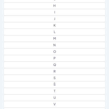
H
I
J
K
L
M
N
O
P
Q
R
S
Š
T
U
V