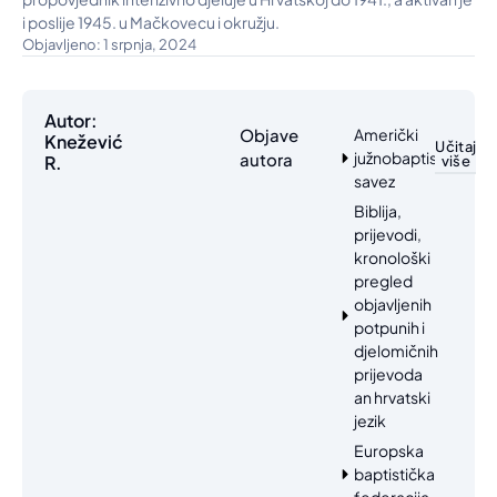
i poslije 1945. u Mačkovecu i okružju.
Objavljeno: 1 srpnja, 2024
Autor:
Objave
Američki
Knežević
Učitaj
južnobaptistički
autora
R.
više
savez
Biblija,
prijevodi,
kronološki
pregled
objavljenih
potpunih i
djelomičnih
prijevoda
an hrvatski
jezik
Europska
baptistička
federacija