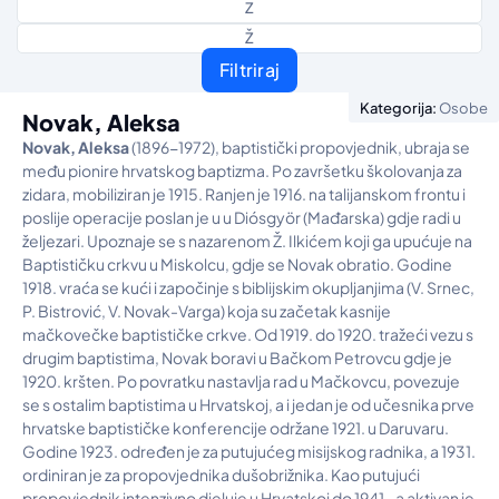
Z
Ž
Filtriraj
Kategorija:
Osobe
Novak, Aleksa
Novak, Aleksa
(1896-1972), baptistički propovjednik, ubraja se
među pionire hrvatskog baptizma. Po završetku školovanja za
zidara, mobiliziran je 1915. Ranjen je 1916. na talijanskom frontu i
poslije operacije poslan je u u Diósgyör (Mađarska) gdje radi u
željezari. Upoznaje se s nazarenom Ž. Ilkićem koji ga upućuje na
Baptističku crkvu u Miskolcu, gdje se Novak obratio. Godine
1918. vraća se kući i započinje s biblijskim okupljanjima (V. Srnec,
P. Bistrović, V. Novak-Varga) koja su začetak kasnije
mačkovečke baptističke crkve. Od 1919. do 1920. tražeći vezu s
drugim baptistima, Novak boravi u Bačkom Petrovcu gdje je
1920. kršten. Po povratku nastavlja rad u Mačkovcu, povezuje
se s ostalim baptistima u Hrvatskoj, a i jedan je od učesnika prve
hrvatske baptističke konferencije održane 1921. u Daruvaru.
Godine 1923. određen je za putujućeg misijskog radnika, a 1931.
ordiniran je za propovjednika dušobrižnika. Kao putujući
propovjednik intenzivno djeluje u Hrvatskoj do 1941., a aktivan je