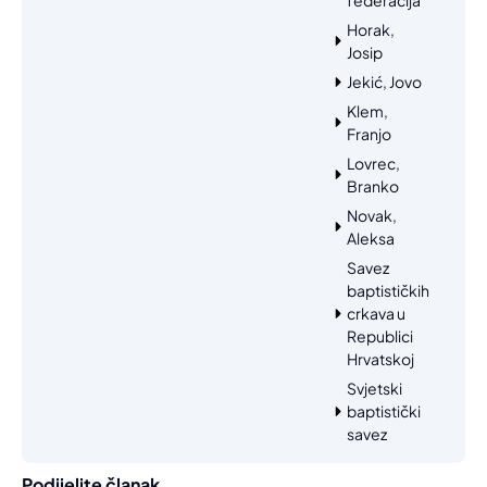
Horak,
Josip
Jekić, Jovo
Klem,
Franjo
Lovrec,
Branko
Novak,
Aleksa
Savez
baptističkih
crkava u
Republici
Hrvatskoj
Svjetski
baptistički
savez
Podijelite članak