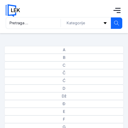
A
B
C
Č
Ć
D
Dž
Đ
E
F
G