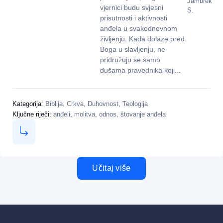
Jambrek
vjernici budu svjesni
S.
prisutnosti i aktivnosti
anđela u svakodnevnom
življenju. Kada dolaze pred
Boga u slavljenju, ne
pridružuju se samo
dušama pravednika koji...
,
,
,
Kategorija:
Biblija
Crkva
Duhovnost
Teologija
,
,
,
Ključne riječi:
anđeli
molitva
odnos
štovanje anđela
Učitaj više