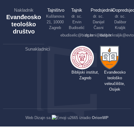
Nakladnik
Tajništvo
Tajnik
Predsjednik
Dopredsjed
Evanđeosko
Kušlanova
dr. sc.
dr. sc.
dr. sc.
21, 10000
Ervin
Danijel
Dalibor
teološko
Zagreb
Budiselić
Časni
Kraljik
društvo
ebudiselic@bizg.hr
dcasni@bizg.hr
dalibor.kraljik@evto
Sunakladnici
Biblijski institut,
Evanđeosko
Zagreb
teološko
veleučilište,
Osijek
Web Dizajn sa
izradio
OrionWP