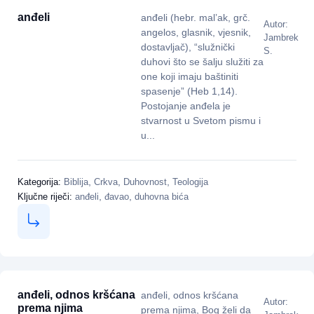
anđeli
anđeli (hebr. mal’ak, grč.
Autor:
angelos, glasnik, vjesnik,
Jambrek
dostavljač), “služnički
S.
duhovi što se šalju služiti za
one koji imaju baštiniti
spasenje” (Heb 1,14).
Postojanje anđela je
stvarnost u Svetom pismu i
u...
,
,
,
Kategorija:
Biblija
Crkva
Duhovnost
Teologija
,
,
Ključne riječi:
anđeli
đavao
duhovna bića
anđeli, odnos kršćana
anđeli, odnos kršćana
Autor:
prema njima
prema njima, Bog želi da