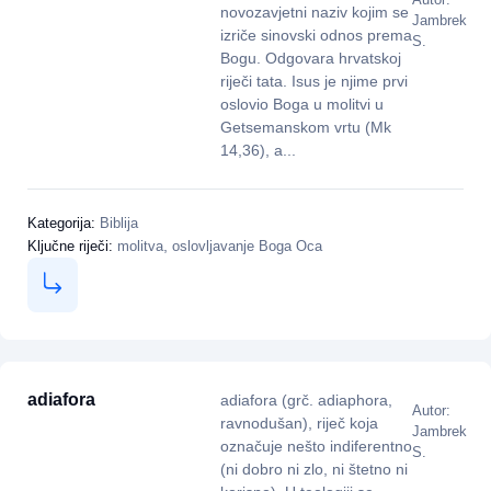
novozavjetni naziv kojim se
Jambrek
izriče sinovski odnos prema
S.
Bogu. Odgovara hrvatskoj
riječi tata. Isus je njime prvi
oslovio Boga u molitvi u
Getsemanskom vrtu (Mk
14,36), a...
Kategorija:
Biblija
,
Ključne riječi:
molitva
oslovljavanje Boga Oca
adiafora
adiafora (grč. adiaphora,
Autor:
ravnodušan), riječ koja
Jambrek
označuje nešto indiferentno
S.
(ni dobro ni zlo, ni štetno ni