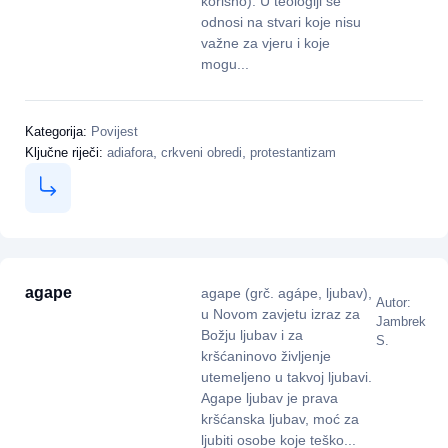
korisno). U teologiji se
odnosi na stvari koje nisu
važne za vjeru i koje
mogu...
Kategorija:
Povijest
,
,
Ključne riječi:
adiafora
crkveni obredi
protestantizam
agape
agape (grč. agápe, ljubav),
Autor:
u Novom zavjetu izraz za
Jambrek
Božju ljubav i za
S.
kršćaninovo življenje
utemeljeno u takvoj ljubavi.
Agape ljubav je prava
kršćanska ljubav, moć za
ljubiti osobe koje teško...