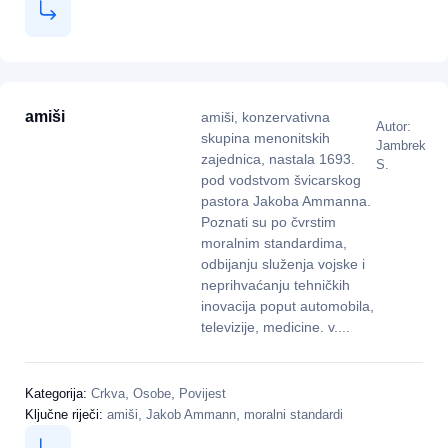
amiši
amiši, konzervativna
Autor:
skupina menonitskih
Jambrek
zajednica, nastala 1693.
S.
pod vodstvom švicarskog
pastora Jakoba Ammanna.
Poznati su po čvrstim
moralnim standardima,
odbijanju služenja vojske i
neprihvaćanju tehničkih
inovacija poput automobila,
televizije, medicine. v....
,
,
Kategorija:
Crkva
Osobe
Povijest
,
,
Ključne riječi:
amiši
Jakob Ammann
moralni standardi