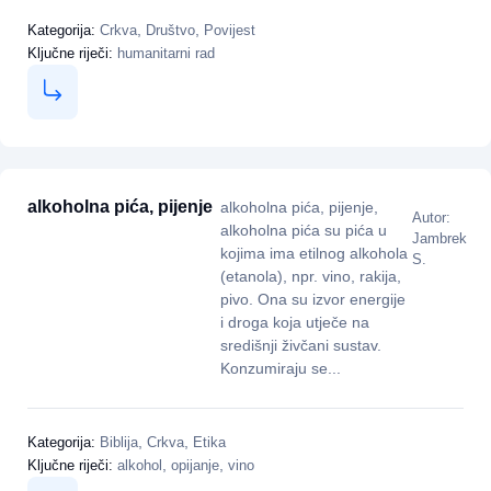
,
,
Kategorija:
Crkva
Društvo
Povijest
Ključne riječi:
humanitarni rad
alkoholna pića, pijenje
alkoholna pića, pijenje,
Autor:
alkoholna pića su pića u
Jambrek
kojima ima etilnog alkohola
S.
(etanola), npr. vino, rakija,
pivo. Ona su izvor energije
i droga koja utječe na
središnji živčani sustav.
Konzumiraju se...
,
,
Kategorija:
Biblija
Crkva
Etika
,
,
Ključne riječi:
alkohol
opijanje
vino