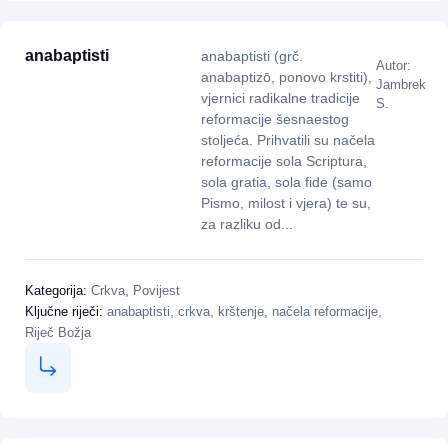
anabaptisti
anabaptisti (grč.
Autor:
anabaptizō, ponovo krstiti),
Jambrek
vjernici radikalne tradicije
S.
reformacije šesnaestog
stoljeća. Prihvatili su načela
reformacije sola Scriptura,
sola gratia, sola fide (samo
Pismo, milost i vjera) te su,
za razliku od...
,
Kategorija:
Crkva
Povijest
,
,
,
,
Ključne riječi:
anabaptisti
crkva
krštenje
načela reformacije
Riječ Božja