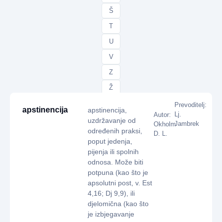
Š
T
U
V
Z
Ž
Prevoditelj:
apstinencija
apstinencija,
Lj.
Autor:
uzdržavanje od
Jambrek
Okholm
određenih praksi,
D. L.
poput jedenja,
pijenja ili spolnih
odnosa. Može biti
potpuna (kao što je
apsolutni post, v. Est
4,16; Dj 9,9), ili
djelomična (kao što
je izbjegavanje