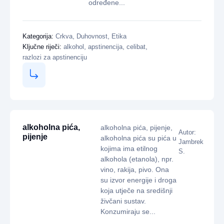
određene...
,
,
Kategorija:
Crkva
Duhovnost
Etika
,
,
,
Ključne riječi:
alkohol
apstinencija
celibat
razlozi za apstinenciju
alkoholna pića,
alkoholna pića, pijenje,
Autor:
pijenje
alkoholna pića su pića u
Jambrek
kojima ima etilnog
S.
alkohola (etanola), npr.
vino, rakija, pivo. Ona
su izvor energije i droga
koja utječe na središnji
živčani sustav.
Konzumiraju se...