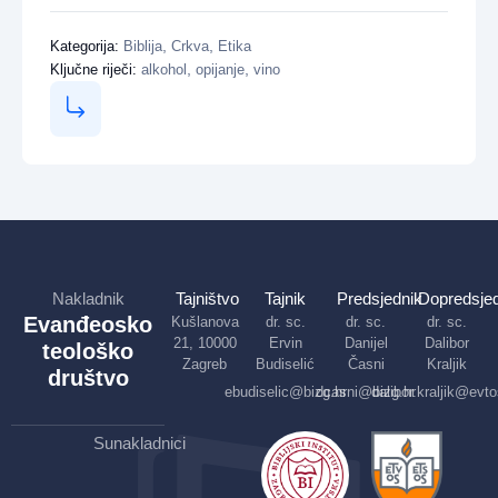
,
,
Kategorija:
Biblija
Crkva
Etika
,
,
Ključne riječi:
alkohol
opijanje
vino
Nakladnik
Tajništvo
Tajnik
Predsjednik
Dopredsjed
Evanđeosko
Kušlanova
dr. sc.
dr. sc.
dr. sc.
21, 10000
Ervin
Danijel
Dalibor
teološko
Zagreb
Budiselić
Časni
Kraljik
društvo
ebudiselic@bizg.hr
dcasni@bizg.hr
dalibor.kraljik@evto
Sunakladnici