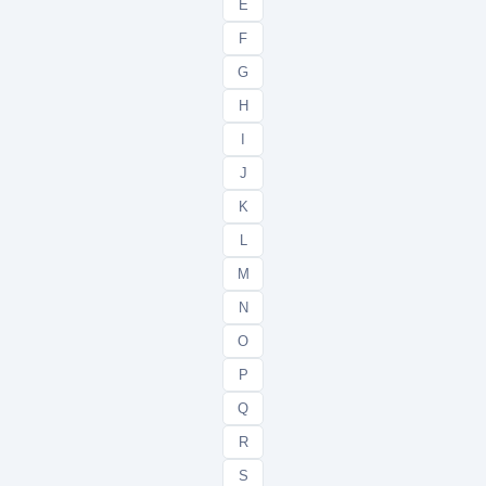
E
F
G
H
I
J
K
L
M
N
O
P
Q
R
S