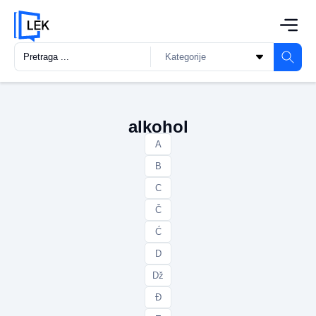
alkohol
A
B
C
Č
Ć
D
Dž
Đ