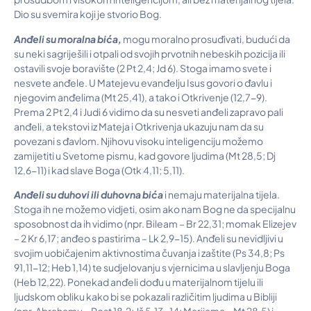
Dio su svemira koji je stvorio Bog.
An
đ
eli su moralna bi
ć
a,
mogu moralno prosuđivati, budući da
su neki sagriješili i otpali od svojih prvotnih nebeskih pozicija ili
ostavili svoje boravište (2 Pt 2,4; Jd 6). Stoga imamo svete i
nesvete anđele. U Matejevu evanđelju Isus govori o đavlu i
njegovim anđelima (Mt 25,41), a tako i Otkrivenje (12,7-9).
Prema 2 Pt 2,4 i Judi 6 vidimo da su nesveti anđeli zapravo pali
anđeli, a tekstovi iz Mateja i Otkrivenja ukazuju nam da su
povezani s đavlom. Njihovu visoku inteligenciju možemo
zamijetiti u Svetome pismu, kad govore ljudima (Mt 28,5; Dj
12,6-11) i kad slave Boga (Otk 4,11; 5,11).
An
đ
eli su duhovi ili duhovna bi
ć
a
i nemaju materijalna tijela.
Stoga ih ne možemo vidjeti, osim ako nam Bog ne da specijalnu
sposobnost da ih vidimo (npr. Bileam – Br 22,31; momak Elizejev
– 2 Kr 6,17; anđeo s pastirima – Lk 2,9-15). Anđeli su nevidljivi u
svojim uobičajenim aktivnostima čuvanja i zaštite (Ps 34,8; Ps
91,11-12; Heb 1,14) te sudjelovanju s vjernicima u slavljenju Boga
(Heb 12,22). Ponekad anđeli dođu u materijalnom tijelu ili
ljudskom obliku kako bi se pokazali različitim ljudima u Bibliji