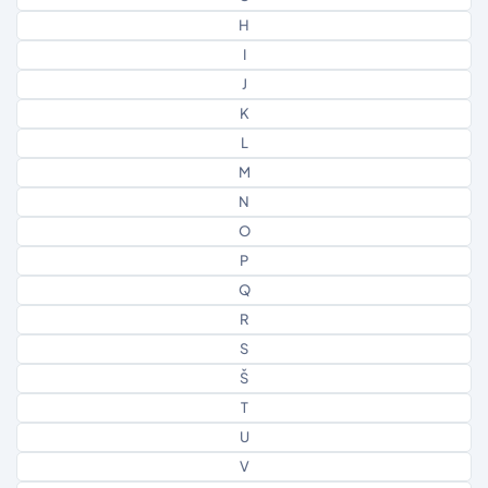
H
I
J
K
L
M
N
O
P
Q
R
S
Š
T
U
V