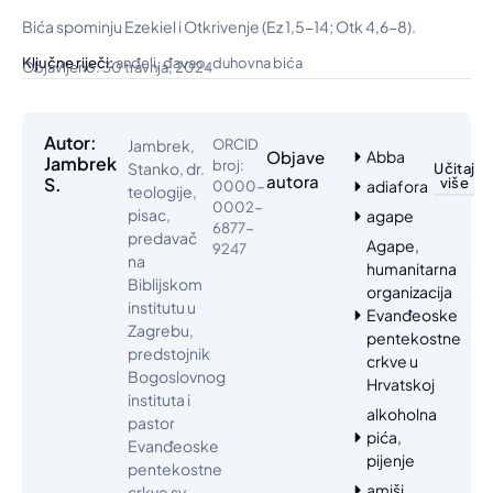
Bića spominju Ezekiel i Otkrivenje (Ez 1,5-14; Otk 4,6-8).
,
,
Ključne riječi:
anđeli
đavao
duhovna bića
Objavljeno: 30 travnja, 2024
Autor:
Jambrek,
ORCID
Objave
Abba
Jambrek
broj:
Stanko, dr.
Učitaj
autora
S.
više
adiafora
0000-
teologije,
0002-
pisac,
agape
6877-
predavač
Agape,
9247
na
humanitarna
Biblijskom
organizacija
institutu u
Evanđeoske
Zagrebu,
pentekostne
predstojnik
crkve u
Bogoslovnog
Hrvatskoj
instituta i
alkoholna
pastor
pića,
Evanđeoske
pijenje
pentekostne
amiši
crkve sv.