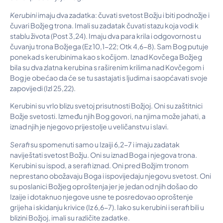
Kerubini
imaju dva zadatka: čuvati svetost Božju i biti podnožje i
čuvari Božjeg trona. Imali su zadatak čuvati stazu koja vodi k
stablu života (Post 3,24). Imaju dva para krila i odgovornost u
čuvanju trona Božjega (Ez 10,1-22; Otk 4,6-8). Sam Bog putuje
ponekad s kerubinima kao s kočijom. Iznad Kovčega Božjeg
bila su dva zlatna kerubina s raširenim krilima nad Kovčegom i
Bog je obećao da će se tu sastajati s ljudima i saopćavati svoje
zapovijedi (Izl 25,22).
Kerubini su vrlo blizu svetoj prisutnosti Božjoj. Oni su zaštitnici
Božje svetosti. Između njih Bog govori, na njima može jahati, a
iznad njih je njegovo prijestolje u veličanstvu i slavi.
Serafi
su spomenuti samo u Izaiji 6,2-7 i imaju zadatak
naviještati svetost Božju. Oni su iznad Boga i njegova trona.
Kerubini su ispod, a serafi iznad. Oni pred Božjim tronom
neprestano obožavaju Boga i ispovijedaju njegovu svetost. Oni
su poslanici Božjeg oproštenja jer je jedan od njih došao do
Izaije i dotaknuo njegove usne te posredovao oproštenje
grijeha i skidanju krivice (Iz 6,6-7). Iako su kerubini i serafi bili u
blizini Božjoj, imali su različite zadatke.