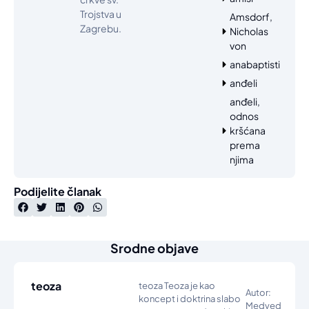
Trojstva u
Amsdorf,
Zagrebu.
Nicholas
von
anabaptisti
anđeli
anđeli,
odnos
kršćana
prema
njima
Podijelite članak
Srodne objave
teoza
teoza Teoza je kao
Autor:
koncept i doktrina slabo
Medved