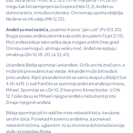
(npr. Abrahamu – Post 18,2; Jš 5,13-14; Marijama – Mt 28,5) i
mogu čak biti zamijenjeni za čovjeka (Heb 13,2). Anđeli su
duhovna bića, ni muško ni žensko. Oni nemaju spolna obilježja.
Ne žene se niti udaju (Mk 12,25).
An
đ
eli su mo
ć
na bi
ć
a,
psalmist ih zove “jaki u sili” (Ps 103,20).
Bog je poslao anđela zatornika da uništi Jeruzalem (1 Ljet 21,15).
Moć anđela bila je tako velika da je mogao uništiti čitav grad.
Oni nisu svemogući, ali imaju veliku moć. Anđeli okrepljuju i
ohrabruju (Dn 10,18-20; Lk 22,43).
Uz anđele Biblija spominje i
arkan
đ
ele.
Grčki
arche
znači prvi, a
može biti prevedeno kao vladar. Arkanđel može biti vođa ili
princ anđela. Riječ arkanđel koristi se samo dvaput u Bibliji (1 Sol
4,16 i Jd 9). U Judi 9 izričito se spominje jedini arkanđel po imenu,
Mihael. Spominje se u Dn 10,21 kao princ ili knez borbe. U Otk
12,7 piše da su se Mihael i njegovi anđeli u nebu borili protiv
Zmaja i njegovih anđela.
Biblija spominje još tri različite vrste nebeskih bića: kerubine,
serafe i bića. Ponekad ih zovemo anđelima, a ponekad
nebeskim bićima, uglavnom, to su stvorena duhovna bića koja
služe i proslavljaju Boga.