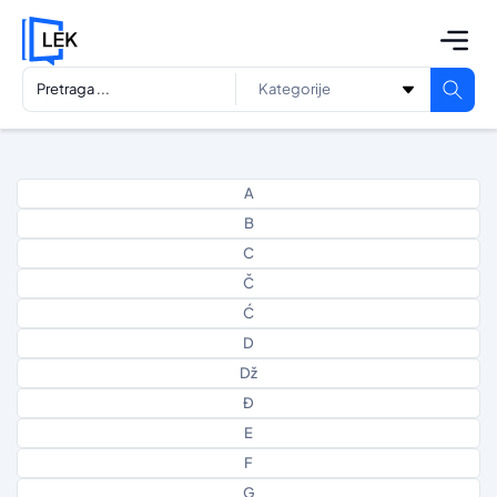
A
B
C
Č
Ć
D
Dž
Đ
E
F
G