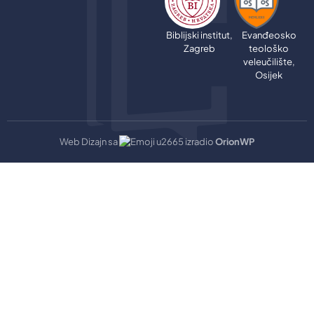
Biblijski institut,
Evanđeosko
Zagreb
teološko
veleučilište,
Osijek
Web Dizajn sa
izradio
OrionWP