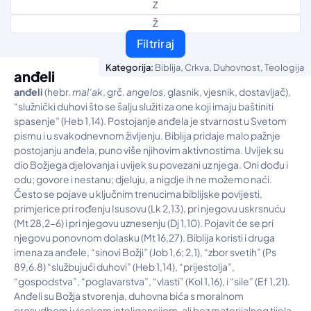
Z
Ž
Filtriraj
,
,
,
Kategorija:
Biblija
Crkva
Duhovnost
Teologija
anđeli
an
đ
eli
(hebr.
mal’ak
, grč.
angelos
, glasnik, vjesnik, dostavljač),
“služnički duhovi što se šalju služiti za one koji imaju baštiniti
spasenje” (Heb 1,14). Postojanje anđela je stvarnost u Svetom
pismu i u svakodnevnom življenju. Biblija pridaje malo pažnje
postojanju anđela, puno više njihovim aktivnostima. Uvijek su
dio Božjega djelovanja i uvijek su povezani uz njega. Oni dođu i
odu; govore i nestanu; djeluju, a nigdje ih ne možemo naći.
Često se pojave u ključnim trenucima biblijske povijesti,
primjerice pri rođenju Isusovu (Lk 2,13), pri njegovu uskrsnuću
(Mt 28,2-6) i pri njegovu uznesenju (Dj 1,10). Pojavit će se pri
njegovu ponovnom dolasku (Mt 16,27). Biblija koristi i druga
imena za anđele, “sinovi Božji” (Job 1,6; 2,1), “zbor svetih” (Ps
89,6.8) “službujući duhovi” (Heb 1,14), “prijestolja”,
“gospodstva”, “poglavarstva”, “vlasti” (Kol 1,16), i “sile” (Ef 1,21).
Anđeli su Božja stvorenja, duhovna bića s moralnom
prosudbom i visokom inteligencijom, ali bez materijalnog tijela.