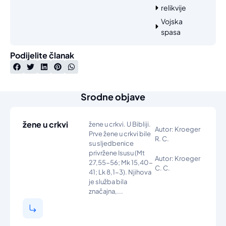
relikvije
Vojska
spasa
Podijelite članak
Srodne objave
žene u crkvi
žene u crkvi. U Bibliji.
Autor: Kroeger
Prve žene u crkvi bile
R. C.
su sljedbenice
privržene Isusu (Mt
Autor: Kroeger
27,55-56; Mk 15,40-
C. C.
41; Lk 8,1-3). Njihova
je služba bila
značajna,...