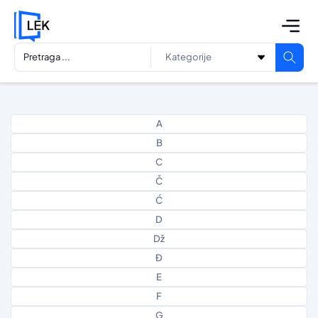
A
B
C
Č
Ć
D
Dž
Đ
E
F
G