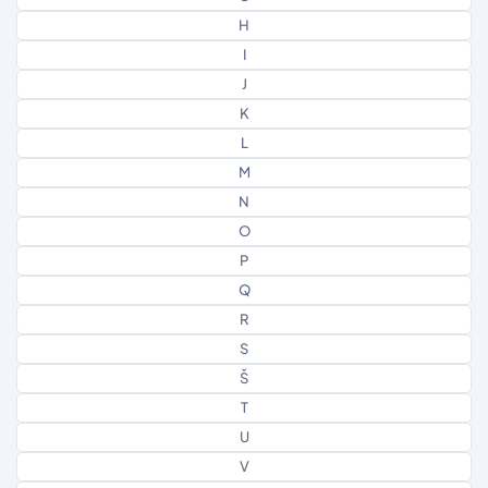
H
I
J
K
L
M
N
O
P
Q
R
S
Š
T
U
V