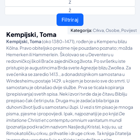
Z
Ž
Filtriraj
,
,
Kategorija:
Crkva
Osobe
Povijest
Kempijski, Toma
Kempijski, Toma
(oko 1380-1471), rođen je u Kempenu blizu
Kölna. Pravo obiteljsko prezime nije pouzdano poznato; možda
Hemerken ili Hammerlein. Školovao se u Deventeru u
redovničkoj školi Braće zajedničkog života. Po svršetku iste
pristupio je augustincima Brda svete Agnezije blizu Zwollea. Za
svećenika se zaredio 1413., a donadstojnikom samostana u
Windesheimu postaje 1429. u kojem je boravio sve do smrti. U
samostanu je obnašao dvije službe. Prva se ticala kopiranja
(prepisivanja) svetih spisa. Neki izvori tvrde da je čitavu Bibliju
prepisao čak četiri puta. Druga mu je zadaća bila briga za
duhovni život ljudi u samostanu i župi. U vezi s tim pisao je mnoga
pisma, pjesme i propovijedi. Ipak, najpoznatiji je po knjizi
De
imitatione Christi et contemptu omnium vanitatum mundi
(poznatija pod kraćim nazivom
Nasljeduj Krista
), koju su, uz
Rimokatoličku crkvu, prihvatile i druge crkve. Ta knjiga čitatelja
izvanredno usredotočuje na Krista i zajedništvo s njim.