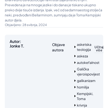
Prevedena je na mnoge jezike i do danas je tiskano ukupno
preko dvije tisuće izdanja. Ipak, već od sedamnaestog stoljeća
neki, predvođeni Bellarminom, sumnjaju da je Toma Kempijski
autor djela.
Objavljeno: 28 svibnja, 2024
Autor:
Objave
asketska
Jonke T.
Učitaj
teologija
autora
više
askeza
autokefalnost
Galička
vjeroispovijest
galikanizam
homilija
Kempijski,
Toma
krivnja