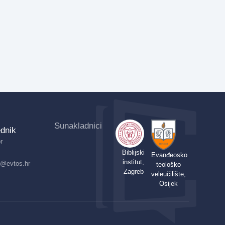
Sunakladnici
dnik
r
Biblijski
Evanđeosko
institut,
ik@evtos.hr
teološko
Zagreb
veleučilište,
Osijek