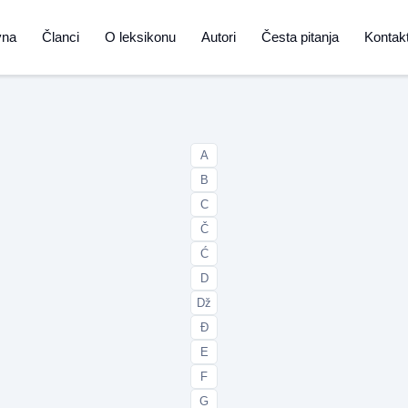
vna
Članci
O leksikonu
Autori
Česta pitanja
Kontak
A
B
C
Č
Ć
D
Dž
Đ
E
F
G