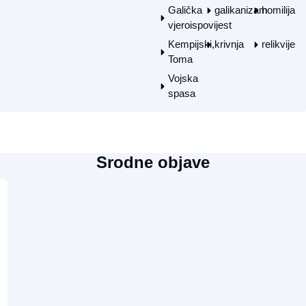
Galička
galikanizam
homilija
vjeroispovijest
Kempijski,
krivnja
relikvije
Toma
Vojska
spasa
Srodne objave