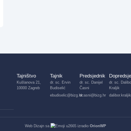
Tajništvo
Tajnik
Predsjednik
Dopredsje
Kušlanova 21,
dr. sc. Ervin
dr. sc. Danijel
dr. sc. Dalibo
10000 Zagreb
Budiselić
Časni
Kraljik
ebudiselic@bizg.hr
dcasni@bizg.hr
dalibor.kralj
Web Dizajn sa
izradio
OrionWP