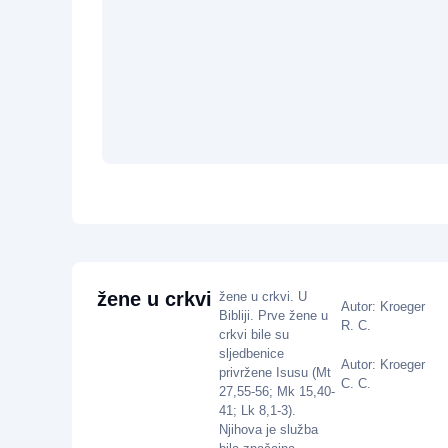
žene u crkvi
žene u crkvi. U
Autor: Kroeger
Bibliji. Prve žene u
R. C.
crkvi bile su
sljedbenice
Autor: Kroeger
privržene Isusu (Mt
C. C.
27,55-56; Mk 15,40-
41; Lk 8,1-3).
Njihova je služba