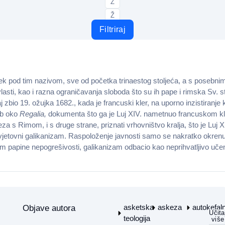
Z
Ž
Filtriraj
vijek pod tim nazivom, sve od početka trinaestog stoljeća, a s pose
ti, kao i razna ograničavanja sloboda što su ih pape i rimska Sv. stol
j zbio 19. ožujka 1682., kada je francuski kler, na uporno inzistiranj
ob oko
Regalia,
dokumenta što ga je Luj XIV. nametnuo francuskom kler
veza s Rimom, i s druge strane, priznati vrhovništvo kralja, što je Luj X
v. svjetovni galikanizam. Raspoloženje javnosti samo se nakratko okre
m papine nepogrešivosti, galikanizam odbacio kao neprihvatljivo učen
asketska
askeza
autokefal
Objave autora
Učita
teologija
više