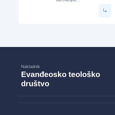
bila značajna,...
Nakladnik
Evanđeosko teološko
društvo