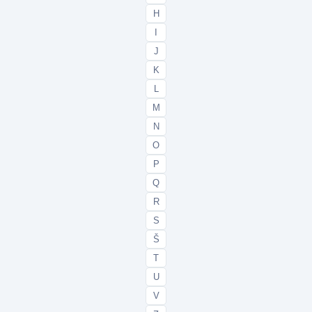
H
I
J
K
L
M
N
O
P
Q
R
S
Š
T
U
V