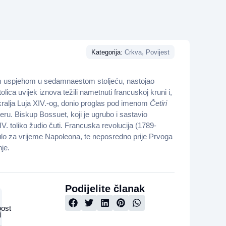
,
Kategorija:
Crkva
Povijest
bnim uspjehom u sedamnaestom stoljeću, nastojao
ica uvijek iznova težili nametnuti francuskoj kruni i,
e kralja Luja XIV.-og, donio proglas pod imenom
Četiri
u. Biskup Bossuet, koji je ugrubo i sastavio
IV. toliko žudio čuti. Francuska revolucija (1789-
nulo za vrijeme Napoleona, te neposredno prije Prvoga
je.
Podijelite članak
nost
j