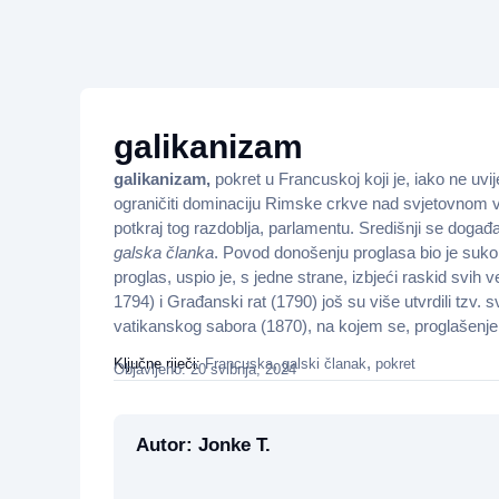
galikanizam
galikanizam,
pokret u Francuskoj koji je, iako ne u
ograničiti dominaciju Rimske crkve nad svjetovnom vlas
potkraj tog razdoblja, parlamentu. Središnji se događa
galska članka
. Povod donošenju proglasa bio je suk
proglas, uspio je, s jedne strane, izbjeći raskid svih 
1794) i Građanski rat (1790) još su više utvrdili tz
vatikanskog sabora (1870), na kojem se, proglašenje
,
,
Ključne riječi:
Francuska
galski članak
pokret
Objavljeno: 20 svibnja, 2024
Autor: Jonke T.