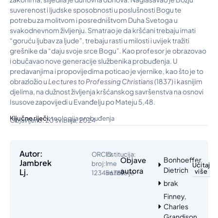
suverenost i ljudske sposobnosti u poslušnosti Bogu te
potrebu za molitvom i posredništvom Duha Svetoga u
svakodnevnom življenju. Smatrao je da kršćani trebaju imati
“goruću ljubav za ljude”, trebaju rasti u milosti i uvijek tražiti
grešnike da “daju svoje srce Bogu”. Kao profesor je obrazovao
i obučavao nove generacije službenika probuđenja. U
predavanjima i propovijedima poticao je vjernike, kao što je to
obrazložio u
Lectures to Professing Christians
(1837) i kasnijim
djelima, na dužnost življenja kršćanskog savršenstva na osnovi
Isusove zapovijedi u Evanđelju po Mateju 5,48.
Ključne riječi:
teologija probuđenja
Objavljeno: 20 svibnja, 2024
Autor:
ORCID
Institucija:
Objave
Bonhoeffer,
Jambrek
broj:
Ime
Učitaj
Dietrich
autora
Lj.
više
123456789
institucije
brak
Finney,
Charles
Grandison