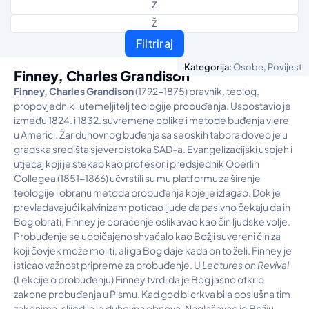
Z
Ž
Filtriraj
,
Kategorija:
Osobe
Povijest
Finney, Charles Grandison
Finney, Charles Grandison
(1792-1875) pravnik, teolog,
propovjednik i utemeljitelj teologije probuđenja. Uspostavio je
između 1824. i 1832. suvremene oblike i metode buđenja vjere
u Americi. Žar duhovnog buđenja sa seoskih tabora doveo je u
gradska središta sjeveroistoka SAD-a. Evangelizacijski uspjeh i
utjecaj koji je stekao kao profesor i predsjednik Oberlin
Collegea (1851-1866) učvrstili su mu platformu za širenje
teologije i obranu metoda probuđenja koje je izlagao. Dok je
prevladavajući kalvinizam poticao ljude da pasivno čekaju da ih
Bog obrati, Finney je obraćenje oslikavao kao čin ljudske volje.
Probuđenje se uobičajeno shvaćalo kao Božji suvereni čin za
koji čovjek može moliti, ali ga Bog daje kada on to želi. Finney je
isticao važnost pripreme za probuđenje. U
Lectures on Revival
(Lekcije o probuđenju) Finney tvrdi da je Bog jasno otkrio
zakone probuđenja u Pismu. Kad god bi crkva bila poslušna tim
zakonima, slijedila je duhovna obnova. Naglašavao je Božju