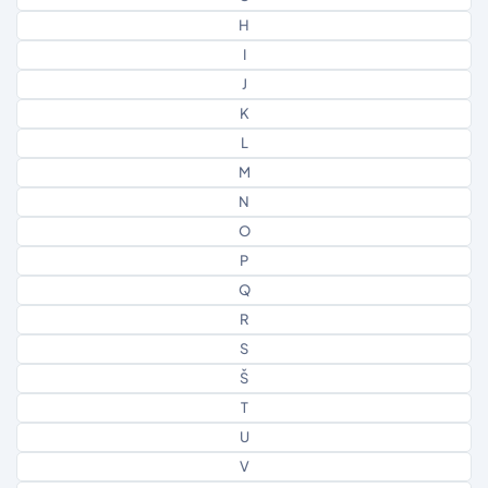
H
I
J
K
L
M
N
O
P
Q
R
S
Š
T
U
V