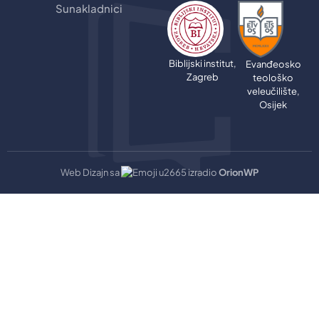
Sunakladnici
Biblijski institut,
Evanđeosko
Zagreb
teološko
veleučilište,
Osijek
Web Dizajn sa
izradio
OrionWP