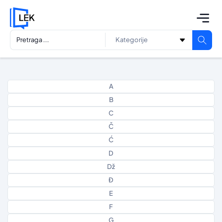
A
B
C
Č
Ć
D
Dž
Đ
E
F
G