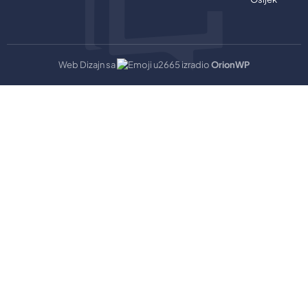
Web Dizajn sa
izradio
OrionWP