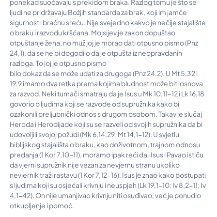
ponekad suočavaju s prekidom braka. Razlog tomu je što se
ljudi ne pridržavaju Božjih standarda za brak, koji im jamče
sigurnost i bračnu sreću. Nije svejedno kakvo je nečije stajalište
o braku i razvodu kršćana. Mojsijev je zakon dopuštao
otpuštanje žena, no muž joj je morao dati otpusno pismo (Pnz
24,1), da se ne bi dogodilo da je otpušta iz neopravdanih
razloga. To joj je otpusno pismo
bilo dokaz da se može udati za drugoga (Pnz 24.2). U Mt 5,32 i
19,9 imamo dva retka prema kojima bludnost može biti osnova
za razvod. Neki tumači smatraju da je Isus u Mk 10,11-12 i Lk 16,18
govorio o ljudima koji se razvode od supružnika kako bi
ozakonili preljubnički odnos s drugom osobom. Takav je slučaj
Heroda i Herodijade koji su se razveli od svojih supružnika da bi
udovoljili svojoj požudi (Mk 6,14,29; Mt 14,1-12). U svjetlu
biblijskog stajališta o braku, kao doživotnom, trajnom odnosu
predanja (1 Kor 7,10-11), moramo ipak reći da i Isus i Pavao ističu
da vjerni supružnik nije vezan za nevjernu stranu ukoliko
nevjernik traži rastavu (1 Kor 7,12-16). Isus je znao kako postupati
s ljudima koji su osjećali krivnju i neuspjeh (Lk 19,1-10; Iv 8,2-11; Iv
4,1-42). On nije umanjivao krivnju niti osuđivao, već je ponudio
otkupljenje i pomoć.