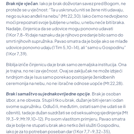
Brak nije vječan
. Iako je brak doživotan savez pred Bogom, ne
proteže se u vječnost: “Ta u uskrsnuću niti se žene niti udavaju,
nego su kao anđeli na nebu” (Mt 22,30). Iako ćemo nedvojbeno
moći prepoznati svoje ljubljene u nebu, u nebu neće biti braka.
Nadalje, činjenica da se udovice mogu ponovno udavati
(1 Kor 7,8-9) daje naznaku da je njihovo predanje bilo samo do
smrti njihovih supružnika. Pavao smatra da je bolje ako se mlađe
udovice ponovno udaju (1 Tim 5,10-14), ali “samo u Gospodinu”
(1 Kor 7,39).
Biblija izriče činjenicu da je brak samo zemaljska institucija. Ona
je trajna, no ne i za vječnost. Ovaj se zaključak ne može izbjeći
tvrdnjom da je Isus samo porekao postojanje ženidbenih
ceremonija na nebu, no ne i bračne odnose uopće (Mt 22,28).
Brak i samaštvo su jednakovrijedne opcije
. Brak je osoban
izbor, a ne obveza. Stupi li tko u brak, dužan je biti vjeran i odan
svome supružniku. Odluči li, međutim, ostati sam (ne udati se ili
oženiti), tada je dužan suzdržati se od seksualnog sjedinjenja (Mt
19,3-9; Mt 19,10-12). Po svom vlastitom primjeru, Pavao smatra
da je bolje ne stupati u brak ako netko želi služiti Gospodinu,
iako je za to potreban poseban dar (1 Kor 7,7-9,32-35),