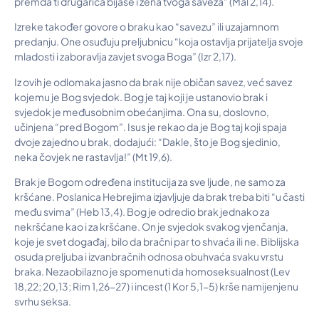
premda ti drugarica bijaše i žena tvoga saveza” (Mal 2,14).
Izreke također govore o braku kao “savezu” ili uzajamnom
predanju. One osuđuju preljubnicu “koja ostavlja prijatelja svoje
mladosti i zaboravlja zavjet svoga Boga” (Izr 2,17).
Iz ovih je odlomaka jasno da brak nije običan savez, već savez
kojemu je Bog svjedok. Bog je taj koji je ustanovio brak i
svjedok je međusobnim obećanjima. Ona su, doslovno,
učinjena “pred Bogom”. Isus je rekao da je Bog taj koji spaja
dvoje zajedno u brak, dodajući: “Dakle, što je Bog sjedinio,
neka čovjek ne rastavlja!” (Mt 19,6).
Brak je Bogom određena institucija za sve ljude, ne samo za
kršćane. Poslanica Hebrejima izjavljuje da brak treba biti “u časti
među svima” (Heb 13,4). Bog je odredio brak jednako za
nekršćane kao i za kršćane. On je svjedok svakog vjenčanja,
koje je svet događaj, bilo da bračni par to shvaća ili ne. Biblijska
osuda preljuba i izvanbračnih odnosa obuhvaća svaku vrstu
braka. Nezaobilazno je spomenuti da homoseksualnost (Lev
18,22; 20,13; Rim 1,26-27) i incest (1 Kor 5,1-5) krše namijenjenu
svrhu seksa.