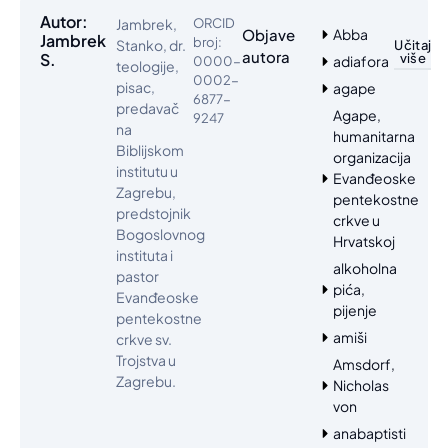
Autor:
Jambrek,
ORCID
Objave
Abba
Jambrek
broj:
Stanko, dr.
Učitaj
autora
S.
više
adiafora
0000-
teologije,
0002-
pisac,
agape
6877-
predavač
Agape,
9247
na
humanitarna
Biblijskom
organizacija
institutu u
Evanđeoske
Zagrebu,
pentekostne
predstojnik
crkve u
Bogoslovnog
Hrvatskoj
instituta i
alkoholna
pastor
pića,
Evanđeoske
pijenje
pentekostne
amiši
crkve sv.
Trojstva u
Amsdorf,
Zagrebu.
Nicholas
von
anabaptisti