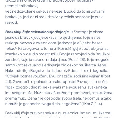
takozvani homoseksualni brakovi uopće nisu biblijski
utemeljeni brakovi,
već nedozvoljene seksualne veze. Budući da to nisu stvarni
brakovi, slijedi da ni prekid takvih grešnih odnosa nije pravi
razvod.
Brak uključuje seksualno sjedinjenje
. Iz Svetoga je pisma
jasno da brak uključuje seksualno sjedinjenje. To je iz više
razloga. Nazvan je zajednicom “jednog tijela” (hebr.
basar
´ehad
). Pavao govori o tome u 1 Kor 6,16, gdje upotrebljava isti
izraz kako bi osudio prostituciju. Bog je zapovjedio da “muško i
žensko”, koje je stvorio, rađaju djecu (Post 1,28). To je moguće
samo kroz seksualno sjedinjenje biološkog muškarca i žene.
Nakon što ih je Bog stvorio i istjerao iz Edena, to se i dogodilo:
“Čovjek pozna svoju ženu Evu, ona zače i rodi sina Kajina” (Post
4,1). Govoreći o spolnosti u braku, apostol Pavao jasno ističe:
“Ipak, zbog bludnosti, neka svaki ima svoju ženu i svaka neka
ima svoga muža. Muž neka vrši dužnost prema ženi, a tako i žena
prema mužu. Žena nije gospodar svoga tijela, nego muž, a tako
ni muž nije gospodar svoga tijela, nego žena” (1 Kor 7, 2-4).
Brak uključuje pravo na seksualnu zajednicu između muškarca i