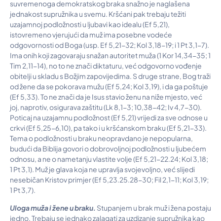
suvremenoga demokratskog braka snažno je naglašena
jednakost supružnika u svemu. Kršćani pak trebaju težiti
uzajamnoj podložnosti u ljubavi kao idealu (Ef 5,21),
istovremeno vjerujući da muž ima posebne vodeće
odgovornosti od Boga (usp. Ef 5,21-32; Kol 3,18-19; i 1 Pt 3,1-7).
Ima onih koji zagovaraju snažan autoritet muža (1 Kor 14,34-35; 1
Tim 2,11-14), no to ne znači diktaturu, već odgovorno vođenje
obitelji u skladu s Božjim zapovijedima. S druge strane, Bog traži
od žene da se pokorava mužu (Ef 5,24; Kol 3,19), i da ga poštuje
(Ef 5,33). To ne znači da je Isus stavio ženu na niže mjesto, već
joj, naprotiv, osigurava zaštitu (Lk 8,1-3; 10,38-42; Iv 4,7-30).
Poticaj na uzajamnu podložnost (Ef 5,21) vrijedi za sve odnose u
crkvi (Ef 5,25-6,10), pa tako i u kršćanskom braku (Ef 5,21-33).
Tema o podložnosti u braku neopravdano je nepopularna,
budući da Biblija govori o dobrovoljnoj podložnosti u ljubećem
odnosu, a ne o nametanju vlastite volje (Ef 5,21-22.24; Kol 3,18;
1 Pt 3,1). Muž je glava koja ne upravlja svojevoljno, već slijedi
nesebičan Kristov primjer (Ef 5,23.25.28-30; Fil 2,1-11; Kol 3,19;
1 Pt 3,7).
Uloga muža i žene u braku.
Stupanjem u brak muž i žena postaju
jedno. Trebaju se jednako zalagati za uzdizanje supružnika kao