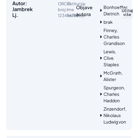
Autor:
ORCID
Institucija:
Objave
Bonhoeffer,
Jambrek
broj:
Ime
Učitaj
Dietrich
autora
Lj.
više
123456789
institucije
brak
Finney,
Charles
Grandison
Lewis,
Clive
Staples
McGrath,
Alister
Spurgeon,
Charles
Haddon
Zinzendorf,
Nikolaus
Ludwig von