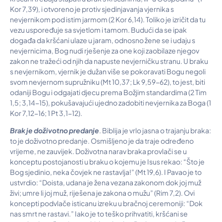
Kor 7,39), i otvoreno je protiv sjedinjavanja vjernika s
nevjernikom pod istim jarmom (2 Kor 6,14). Toliko je izričit da tu
vezu uspoređuje sa svjetlom i tamom. Budući da se ipak
događa da kršćani ulaze u jaram, odnosno žene se i udaju s
nevjernicima, Bog nudi rješenje za one koji zaobilaze njegov
zakon ne tražeći od njih da napuste nevjerničku stranu. U braku
s nevjernikom, vjernik je dužan više se pokoravati Bogu negoli
svom nevjernom supružniku (Mt 10,37; Lk 9,59-62), to jest, biti
odaniji Bogu i odgajati djecu prema Božjim standardima (2 Tim
1,5; 3,14-15), pokušavajući ujedno zadobiti nevjernika za Boga (1
Kor 7,12-16; 1 Pt 3,1-12).
Brak je doživotno predanje
. Biblija je vrlo jasna o trajanju braka:
to je doživotno predanje. Osmišljeno je da traje određeno
vrijeme, ne zauvijek. Doživotna narav braka provlači se u
konceptu postojanosti u braku o kojemu je Isus rekao: “Što je
Bog sjedinio, neka čovjek ne rastavlja!” (Mt 19,6). I Pavao je to
ustvrdio: “Doista, udana je žena vezana zakonom dok joj muž
živi; umre li joj muž, riješena je zakona o mužu” (Rim 7,2). Ovi
koncepti podvlače isticanu izreku u bračnoj ceremoniji: “Dok
nas smrt ne rastavi.” Iako je to teško prihvatiti, kršćani se