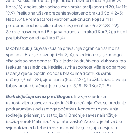
žene. Seksualan odnos prije braka naziva se bludom (Dj 15,29; 1
Kor 6,18), a seksualan odnos izvan braka preljubom (Izl 20, 14; Mt
19,9). Preljub narušava predanje svojstveno braku (1 Sol 4,2-3;
Heb 13,4). Prema starozavjetnom Zakonu oni koji su imali
predbračni odnos, bili su obvezni vjenčati se (Pnz 22,28-29).
Seks je posvećen od Boga samo unutar braka (1 Kor 7,2), a blud i
preljub Bog osuđuje (Heb 13,4).
Iako brak uključuje seksualna prava, nije ograničen samo na
spolnost. Brak je druženje (Mal 2,14), zajednica koja je mnogo
više od spolnog odnosa. To je jednako društvena i duhovna kao
i seksualna zajednica. Nadalje, svrha spolnosti viša je od samog
rađanja djece. Spolni odnos u braku ima trostruku svrhu:
rađanje (Post 1,28), ujedinjenje (Post 2,24), te užitak i izražavanje
ljubavi unutar bračnog jedinstva (Izr 5,18-19; 1 Kor 7,2-5).
Brak uključuje savez pred Bogom
. Brak je zajednica
uspostavljena savezom zajedničkih obećanja. Ovo se predanje
podrazumijeva od samoga početka u konceptu ostavljanja
roditelja i prianjanja vlastitoj ženi. Bračni je savez najizričitije
izložio prorok Malahija: “I vi pitate: Zašto? Zato što je Jahve bio
svjedok između tebe i žene mladosti tvoje kojoj si nevjeran