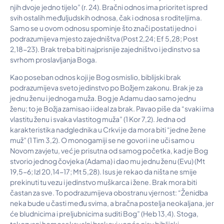
njih dvoje jedno tijelo” (r. 24). Bračni odnos ima prioritet ispred
svih ostalih međuljudskih odnosa, čak i odnosa s roditeljima.
Samo se u ovom odnosu spominje što znači postati jedno i
podrazumijeva mjesto zajedništva (Post 2,24; Ef 5,28; Post
2,18-23). Brak treba biti najprisnije zajedništvo i jedinstvo sa
svrhom proslavljanja Boga.
Kao poseban odnos koji je Bog osmislio, biblijski brak
podrazumijeva sveto jedinstvo po Božjem zakonu. Brak je za
jednu ženu i jednoga muža. Bog je Adamu dao samo jednu
ženu; to je Božja zamisao i ideal za brak. Pavao piše da “svaki ima
vlastitu ženu i svaka vlastitog muža” (1 Kor 7,2). Jedna od
karakteristika nadglednika u Crkvi je da mora biti “jedne žene
muž” (1 Tim 3,2). O monogamiji se ne govori i ne uči samo u
Novom zavjetu, već je prisutna od samog početka, kad je Bog
stvorio jednog čovjeka (Adama) i dao mu jednu ženu (Evu) (Mt
19,5-6; Izl 20,14-17; Mt 5,28). Isus je rekao da ništa ne smije
prekinuti tu vezu i jedinstvo muškarca i žene. Brak mora biti
častan za sve. To podrazumijeva obostranu vjernost: “Ženidba
neka bude u časti među svima, a bračna postelja neokaljana, jer
će bludnicima i preljubnicima suditi Bog” (Heb 13,4). Stoga,