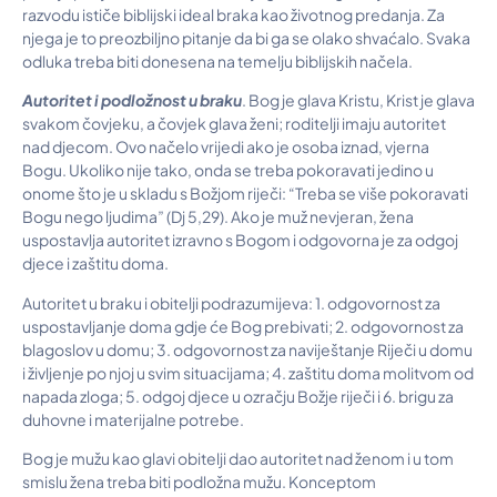
razvodu ističe biblijski ideal braka kao životnog predanja. Za
njega je to preozbiljno pitanje da bi ga se olako shvaćalo. Svaka
odluka treba biti donesena na temelju biblijskih načela.
Autoritet i podložnost u braku
. Bog je glava Kristu, Krist je glava
svakom čovjeku, a čovjek glava ženi; roditelji imaju autoritet
nad djecom. Ovo načelo vrijedi ako je osoba iznad, vjerna
Bogu. Ukoliko nije tako, onda se treba pokoravati jedino u
onome što je u skladu s Božjom riječi: “Treba se više pokoravati
Bogu nego ljudima” (Dj 5,29). Ako je muž nevjeran, žena
uspostavlja autoritet izravno s Bogom i odgovorna je za odgoj
djece i zaštitu doma.
Autoritet u braku i obitelji podrazumijeva: 1. odgovornost za
uspostavljanje doma gdje će Bog prebivati; 2. odgovornost za
blagoslov u domu; 3. odgovornost za naviještanje Riječi u domu
i življenje po njoj u svim situacijama; 4. zaštitu doma molitvom od
napada zloga; 5. odgoj djece u ozračju Božje riječi i 6. brigu za
duhovne i materijalne potrebe.
Bog je mužu kao glavi obitelji dao autoritet nad ženom i u tom
smislu žena treba biti podložna mužu. Konceptom