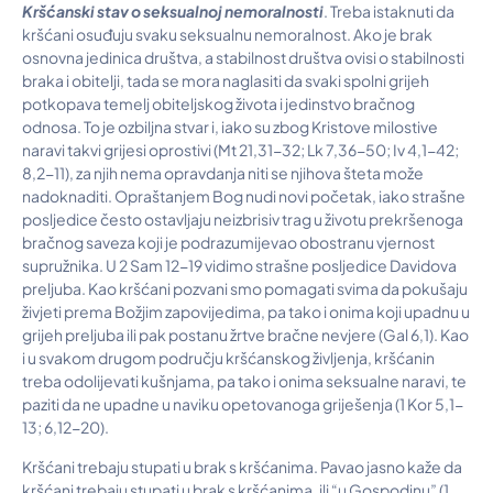
Kršćanski stav o seksualnoj nemoralnosti
. Treba istaknuti da
kršćani osuđuju svaku seksualnu nemoralnost. Ako je brak
osnovna jedinica društva, a stabilnost društva ovisi o stabilnosti
braka i obitelji, tada se mora naglasiti da svaki spolni grijeh
potkopava temelj obiteljskog života i jedinstvo bračnog
odnosa. To je ozbiljna stvar i, iako su zbog Kristove milostive
naravi takvi grijesi oprostivi (Mt 21,31-32; Lk 7,36-50; Iv 4,1-42;
8,2-11), za njih nema opravdanja niti se njihova šteta može
nadoknaditi. Opraštanjem Bog nudi novi početak, iako strašne
posljedice često ostavljaju neizbrisiv trag u životu prekršenoga
bračnog saveza koji je podrazumijevao obostranu vjernost
supružnika. U 2 Sam 12-19 vidimo strašne posljedice Davidova
preljuba. Kao kršćani pozvani smo pomagati svima da pokušaju
živjeti prema Božjim zapovijedima, pa tako i onima koji upadnu u
grijeh preljuba ili pak postanu žrtve bračne nevjere (Gal 6,1). Kao
i u svakom drugom području kršćanskog življenja, kršćanin
treba odolijevati kušnjama, pa tako i onima seksualne naravi, te
paziti da ne upadne u naviku opetovanoga griješenja (1 Kor 5,1-
13; 6,12-20).
Kršćani trebaju stupati u brak s kršćanima. Pavao jasno kaže da
kršćani trebaju stupati u brak s kršćanima, ili “u Gospodinu” (1