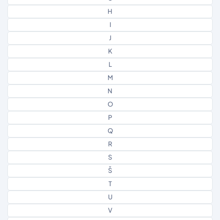
H
I
J
K
L
M
N
O
P
Q
R
S
Š
T
U
V