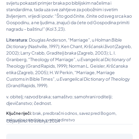
svijetu pokazati primjer braka po biblijskim načelima i
standardima, tada uza sve zahtjeve za pobožnim i svetim
življenjem, vrijedi i poziv: “Što god činite, činite od sveg srca kao
Gospodinu, a ne ljudima, znajući da ćete od Gospodina primiti
nagradu – baštinu!” (Kol 3,23).
Literatura
: Douglas Anderson, “Marriage”, u
Holman Bible
Dictionary
(Nashville, 1997); Ken Chant,
Kršćanski život
(Zagreb,
2002); Larry Crabb,
Graditelj braka
(Zagreb, 2003); L. I.
Granberg, “Theology of Marriage”, u
Evangelical Dictionary of
Theology
(Grand Rapids, 1999); Norman L. Geisler,
Kršćanska
etika
(Zagreb, 2005); H. W Perkin, “Marriage, Marriage
Customs in Bible Times”, u
Evangelical Dictionary of Theology
(Grand Rapids, 1999).
v. obitelj; razvod braka; samaštvo; samohrani roditelji;
djevičanstvo; čednost.
,
,
,
Ključne riječi:
brak
predbračni odnos
savez pred Bogom
,
seksualna zajednica
sveto jedinstvo
Objavljeno: 10 svibnja, 2024