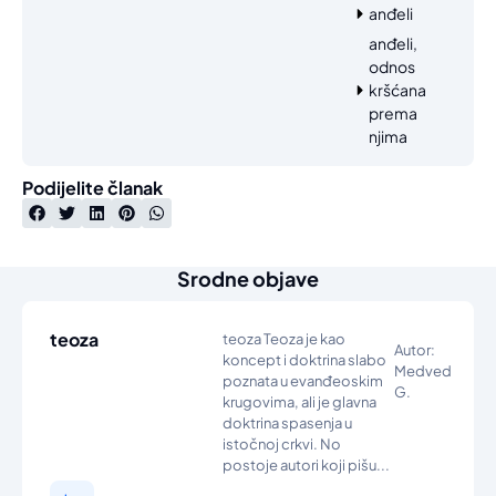
anđeli
anđeli,
odnos
kršćana
prema
njima
Podijelite članak
Srodne objave
teoza
teoza Teoza je kao
Autor:
koncept i doktrina slabo
Medved
poznata u evanđeoskim
G.
krugovima, ali je glavna
doktrina spasenja u
istočnoj crkvi. No
postoje autori koji pišu...