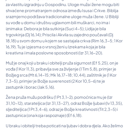
za vlastitu izgradnju u Gospodinu. Uloge muža i žene mogu biti
shvaćene promatranjem odnosa između Isusa i Crkve. Biblija
srazmjerno podržava tradicionalne uloge muža i žene. U Bibliji
su vođe u domu i društvu uglavnom bili muškarci, no ima i
iznimaka: Debora je bila sutkinja (Suci 4-5); Lidija je bila
trgovkinja (Dj 16,14); Priscila i Akvila su zajedno poučavali (Dj
18,18) u svom domu u kojem se sastajala crkva (Rim 16,3-5; 1 Kor
16,19). Tu je i pjesma o vrsnoj ženi u Izrekama koja je bila
kreativna i imala poslovne sposobnosti (Izr 31,16-20).
Muž je onaj koji u braku i obitelji pruža sigurnost (Ef 5,25), on je
vođa (1 Kor 11,3), pribavlja sve za življenje (1 Tim 5,8), primjer je
Božjeg srca (Mt 6,14-15; Mk 16,17-18; 10,44), zaštitnik je (1 Kor
7,3-5), primjer je Božje suverenosti (2 Kor 10,5-6) te je
zastupnik i borac (Jak 5,16).
Žena pruža mužu podršku (1 Pt 3,1-2), pomoćnica mu je (Izr
31,10-12), starateljica (Izr 31,13-27), odraz Božje ljubavi (Iv 13,35),
sljediteljica (1 Pt 3,4-6), odraz je Božje kreativnosti (Tit 2,3-5) i
zastupnica (ona koja raspoznaje) (Ef 6,18).
U braku i obitelji treba poticati na ljubav i dobra djela. Ako želimo