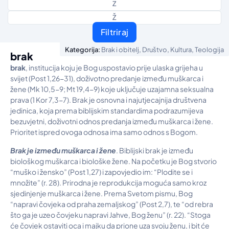
Z
Ž
Filtriraj
,
,
,
Kategorija:
Brak i obitelj
Društvo
Kultura
Teologija
brak
brak
, institucija koju je Bog uspostavio prije ulaska grijeha u
svijet (Post 1,26-31), doživotno predanje između muškarca i
žene (Mk 10,5-9; Mt 19,4-9) koje uključuje uzajamna seksualna
prava (1 Kor 7,3-7). Brak je osnovna i najutjecajnija društvena
jedinica, koja prema biblijskim standardima podrazumijeva
bezuvjetni, doživotni odnos predanja između muškarca i žene.
Prioritet ispred ovoga odnosa ima samo odnos s Bogom.
Brak je između muškarca i žene
. Biblijski brak je između
biološkog muškarca i biološke žene. Na početku je Bog stvorio
“muško i žensko” (Post 1,27) i zapovjedio im: “Plodite se i
množite” (r. 28). Prirodna je reprodukcija moguća samo kroz
sjedinjenje muškarca i žene. Prema Svetom pismu, Bog
“napravi čovjeka od praha zemaljskog” (Post 2,7), te “od rebra
što ga je uzeo čovjeku napravi Jahve, Bog ženu” (r. 22). “Stoga
će čovjek ostaviti oca i majku da prione uza svoju ženu, i bit će