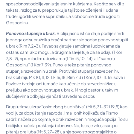
sposobnost odolijevanja tjelesnim kušnjama. Kao što se vidi iz
teksta, razlog za tu preporuku je taj što se oženjeni ili udana
trude ugoditi svome supružniku, a slobodni se trude ugoditi
Gospodinu.
Ponovno stupanje u brak
. Biblija jasno ističe da je poslije smrti
jednoga od supružnika bračni partner slobodan ponovno stupiti
u brak (Rim 7,2-3). Pavao savjetuje samcima i udovicama da
ostanu sami ako mogu, a drugima savjetuje da se udaju (1 Kor
7,8-9), npr. mladim udovicama (1 Tim 5,10-14), ali “samo u
Gospodinu” (1 Kor 7,39). Puno je teže pitanje ponovnog
stupanja razvedenih u brak. Protivnici stupanja razvedenih u
brak citiraju Mk 10,11,12; Lk 16,18; Rim 7,3 i 1 Kor 7,10-11. Isusove i
Pavlove tvrdnje oni tumače kao učenje da razvedeni žive u
preljubu ako ponovno stupe u brak. Mnogi pastori u takvim
slučajevima odbijaju vjenčati razvedenu osobu.
Drugi uzimaju izraz “osim zbog bludništva” (Mt 5,31-32 i 19,9) kao
vodilju za dopuštanje razvoda. Ima i onih koji kažu da Pismo
sadrži načela po kojima je brak razvedenih moguća opcija. To su
biblijska načela praštanja i obnove. No, Isus je vrlo jasan po
pitanju preljuba (Mt 5,27-28), a njegovo strogo stajalište o