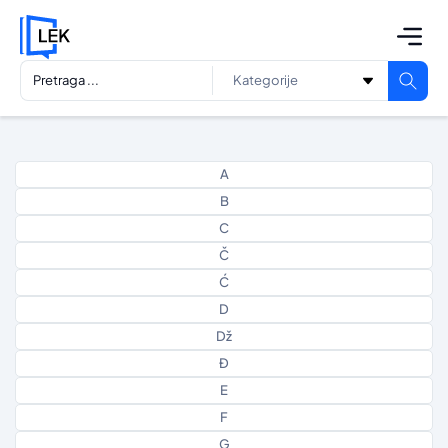
A
B
C
Č
Ć
D
Dž
Đ
E
F
G