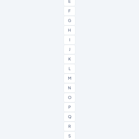
E
F
G
H
I
J
K
L
M
N
O
P
Q
R
S