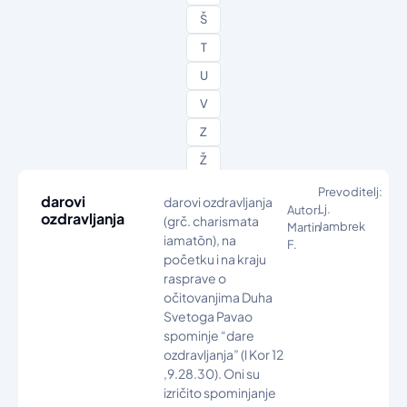
Š
T
U
V
Z
Ž
Prevoditelj:
darovi
darovi ozdravljanja
Lj.
Autor:
ozdravljanja
(grč. charismata
Jambrek
Martin
iamatōn), na
F.
početku i na kraju
rasprave o
očitovanjima Duha
Svetoga Pavao
spominje “dare
ozdravljanja” (l Kor 12
,9.28.30). Oni su
izričito spominjanje