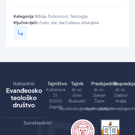
,
,
Kategorija:
Biblija
Duhovnost
Teologija
,
,
,
Ključne riječi:
čudo
dar
dar čudesa
silna djela
Nakladnik
Tajništvo
Tajnik
Predsjednik
Dopredsj
Evanđeosko
Kušlanova
dr. sc.
dr. sc.
dr. sc.
21,
Ervin
Danijel
Dalibor
teološko
10000
Budiselić
Časni
Kraljik
društvo
Zagreb
ebudiselic@bizg.hr
dcasni@bizg.hr
dalibor.kraljik@evt
Sunakladnici