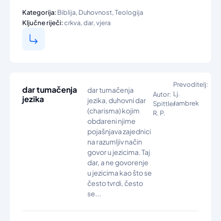
,
,
Kategorija:
Biblija
Duhovnost
Teologija
,
,
Ključne riječi:
crkva
dar
vjera
Prevoditelj:
dar tumačenja
dar tumačenja
Lj.
Autor:
jezika
jezika, duhovni dar
Jambrek
Spittler
(charisma) kojim
R. P.
obdareni njime
pojašnjava zajednici
na razumljiv način
govor u jezicima. Taj
dar, a ne govorenje
u jezicima kao što se
često tvrdi, često
se...