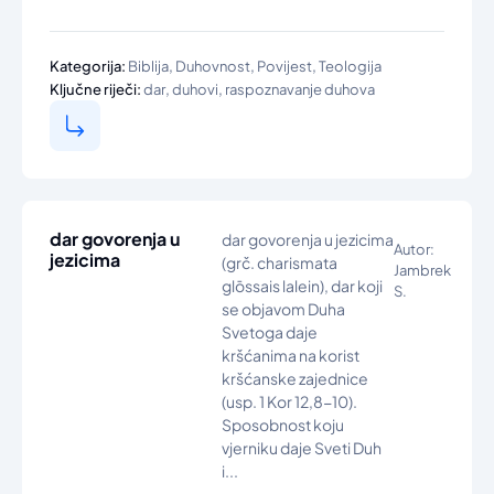
,
,
,
Kategorija:
Biblija
Duhovnost
Povijest
Teologija
,
,
Ključne riječi:
dar
duhovi
raspoznavanje duhova
dar govorenja u
dar govorenja u jezicima
Autor:
jezicima
(grč. charismata
Jambrek
glōssais lalein), dar koji
S.
se objavom Duha
Svetoga daje
kršćanima na korist
kršćanske zajednice
(usp. 1 Kor 12,8-10).
Sposobnost koju
vjerniku daje Sveti Duh
i...