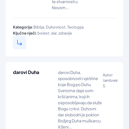
te stvarnosti u
Novom...
,
,
Kategorija:
Biblija
Duhovnost
Teologija
,
,
Ključne riječi:
bolest
dar
zdravlje
darovi Duha
darovi Duha,
Autor:
sposobnosti i vještine
Jambrek
koje Bog po Duhu
S.
Svetome daje svim
kršćanima, koji ih
osposobljavaju da služe
Bogu i crkvi. Duhovni
dar slobodni je poklon
Božjeg Duha muškarcu
ili ženi...