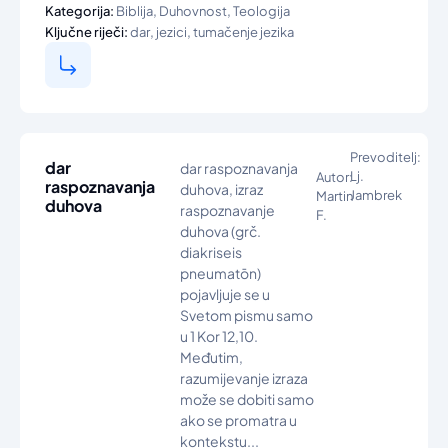
,
,
Kategorija:
Biblija
Duhovnost
Teologija
,
,
Ključne riječi:
dar
jezici
tumačenje jezika
Prevoditelj:
dar
dar raspoznavanja
Lj.
Autor:
raspoznavanja
duhova, izraz
Jambrek
Martin
duhova
raspoznavanje
F.
duhova (grč.
diakriseis
pneumatōn)
pojavljuje se u
Svetom pismu samo
u 1 Kor 12,10.
Međutim,
razumijevanje izraza
može se dobiti samo
ako se promatra u
kontekstu...