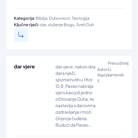
,
,
Kategorija:
Biblija
Duhovnost
Teologija
,
,
Ključne riječi:
dar
služenje Bogu
Sveti Duh
Prevoditelj:
dar vjere
dar vjere, nakon dva
Lj.
Autor:
dara riječi,
Jambrek
Martin
spomenutih u 1 Kor
F.
12,8, Pavao nabraja
vjeru kao još jedno
očitovanje Duha, te
nastavlja s darovima
ozdravljanja i moći
činjenja čudesa.
Budući da Pavao...