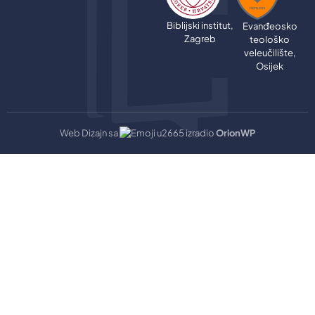
Biblijski institut,
Evanđeosko
Zagreb
teološko
veleučilište,
Osijek
Web Dizajn sa
izradio
OrionWP