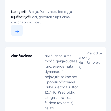
,
,
Kategorija:
Biblija
Duhovnost
Teologija
,
,
Ključne riječi:
dar
govorenje u jezicima
osobna pobožnost
Prevoditelj:
dar čudesa
dar čudesa, izraz
Lj.
Autor:
moć činjenja čudesa
Jambrek
Martin
(grč. energemata
F.
dynameon)
pojavljuje se kao peti
u popisu očitovanja
Duha Svetoga u 1 Kor
12,7-10. Kraći oblik
istoga izraza – dar
čudesa (dynamis)
nalazi...