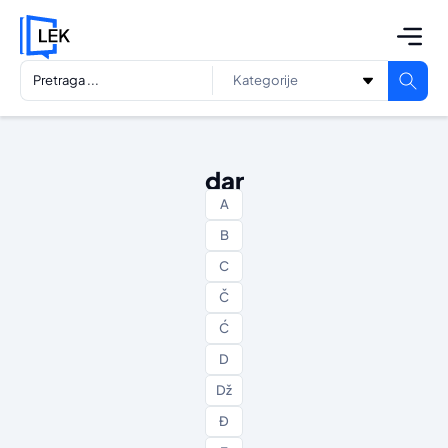
dar
A
B
C
Č
Ć
D
Dž
Đ