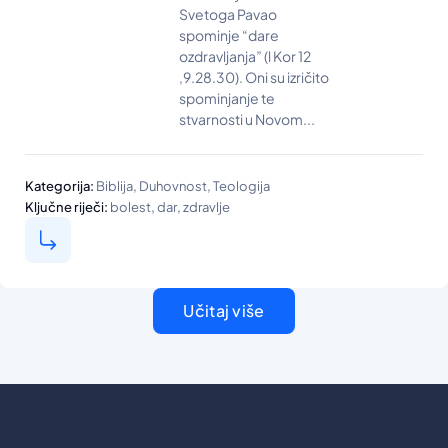
Svetoga Pavao
spominje “dare
ozdravljanja” (l Kor 12
,9.28.30). Oni su izričito
spominjanje te
stvarnosti u Novom...
,
,
Kategorija:
Biblija
Duhovnost
Teologija
,
,
Ključne riječi:
bolest
dar
zdravlje
Učitaj više