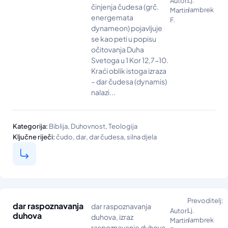
Autor:
činjenja čudesa (grč.
Jambrek
Martin
energemata
F.
dynameon) pojavljuje
se kao peti u popisu
očitovanja Duha
Svetoga u 1 Kor 12,7-10.
Kraći oblik istoga izraza
– dar čudesa (dynamis)
nalazi...
,
,
Kategorija:
Biblija
Duhovnost
Teologija
,
,
,
Ključne riječi:
čudo
dar
dar čudesa
silna djela
Prevoditelj:
dar raspoznavanja
dar raspoznavanja
Lj.
Autor:
duhova
duhova, izraz
Jambrek
Martin
raspoznavanje duhova