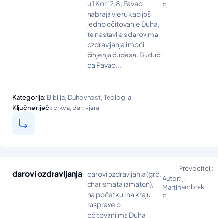
u 1 Kor 12,8, Pavao
F.
nabraja vjeru kao još
jedno očitovanje Duha,
te nastavlja s darovima
ozdravljanja i moći
činjenja čudesa. Budući
da Pavao...
,
,
Kategorija:
Biblija
Duhovnost
Teologija
,
,
Ključne riječi:
crkva
dar
vjera
Prevoditelj:
darovi ozdravljanja
darovi ozdravljanja (grč.
Lj.
Autor:
charismata iamatōn),
Jambrek
Martin
na početku i na kraju
F.
rasprave o
očitovanjima Duha