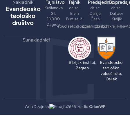
Nakladnik
Tajništvo
Tajnik
Predsjednik
Dopredsj
Evanđeosko
Kušlanova
dr. sc.
dr. sc.
dr. sc.
21,
Ervin
Danijel
Dalibor
teološko
10000
Budiselić
Časni
Kraljik
društvo
Zagreb
ebudiselic@bizg.hr
dcasni@bizg.hr
dalibor.kraljik@evt
Sunakladnici
Biblijski institut,
Evanđeosko
Zagreb
teološko
veleučilište,
Osijek
Web Dizajn sa
izradio
OrionWP