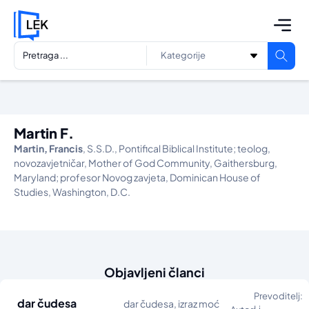
Martin F.
Martin, Francis
, S.S.D., Pontifical Biblical Institute; teolog,
novozavjetničar, Mother of God Community, Gaithersburg,
Maryland; profesor Novog zavjeta, Dominican House of
Studies, Washington, D.C.
Objavljeni članci
Prevoditelj:
dar čudesa
dar čudesa, izraz moć
Lj.