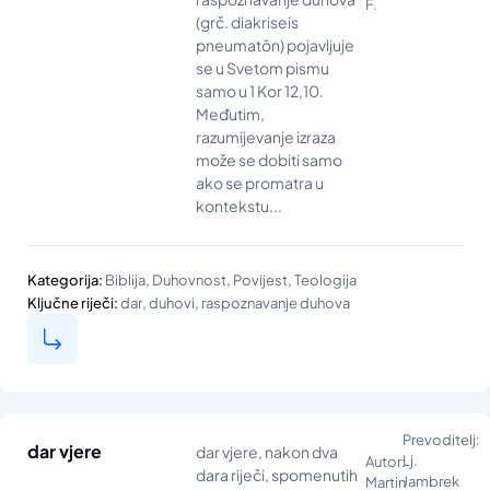
F.
(grč. diakriseis
pneumatōn) pojavljuje
se u Svetom pismu
samo u 1 Kor 12,10.
Međutim,
razumijevanje izraza
može se dobiti samo
ako se promatra u
kontekstu...
,
,
,
Kategorija:
Biblija
Duhovnost
Povijest
Teologija
,
,
Ključne riječi:
dar
duhovi
raspoznavanje duhova
Prevoditelj:
dar vjere
dar vjere, nakon dva
Lj.
Autor:
dara riječi, spomenutih
Jambrek
Martin