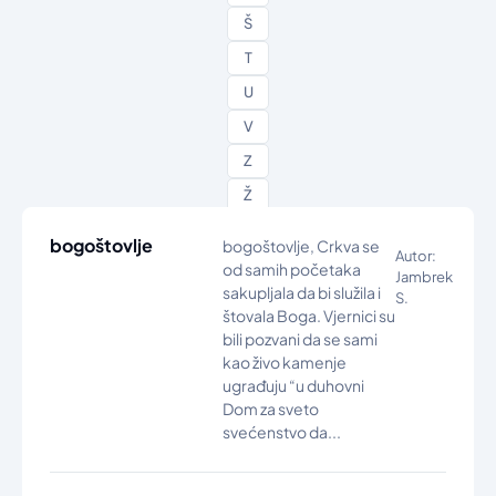
Š
T
U
V
Z
Ž
bogoštovlje
bogoštovlje, Crkva se
Autor:
od samih početaka
Jambrek
sakupljala da bi služila i
S.
štovala Boga. Vjernici su
bili pozvani da se sami
kao živo kamenje
ugrađuju “u duhovni
Dom za sveto
svećenstvo da...