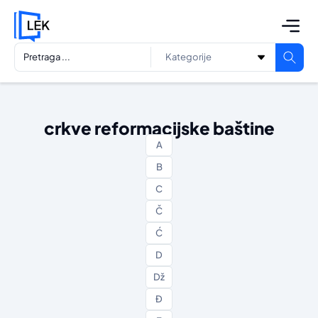
crkve reformacijske baštine
A
B
C
Č
Ć
D
Dž
Đ