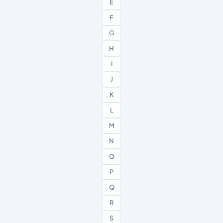
E
F
G
H
I
J
K
L
M
N
O
P
Q
R
S