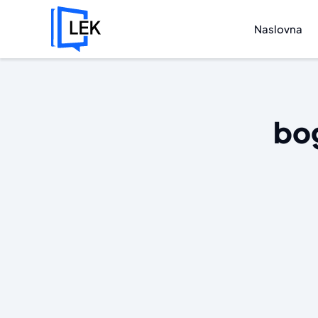
Naslovna
bog