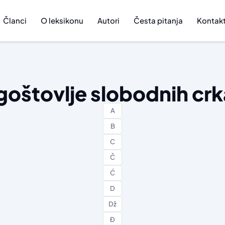
Članci
O leksikonu
Autori
Česta pitanja
Kontak
oštovlje slobodnih cr
A
B
C
Č
Ć
D
Dž
Đ