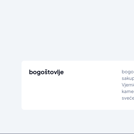
bogoštovlje
bogoš
sakupl
Vjerni
kamen
sveće