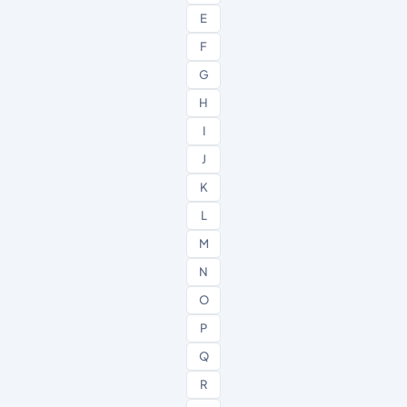
E
F
G
H
I
J
K
L
M
N
O
P
Q
R