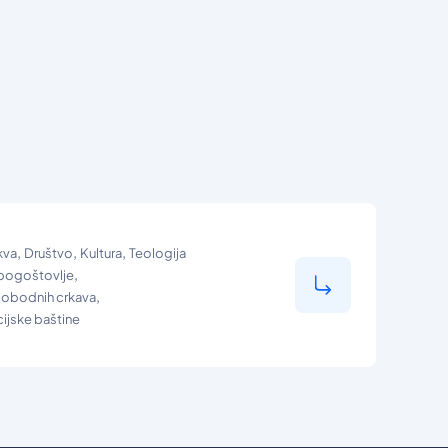
,
,
,
kva
Društvo
Kultura
Teologija
,
bogoštovlje
,
lobodnih crkava
ijske baštine