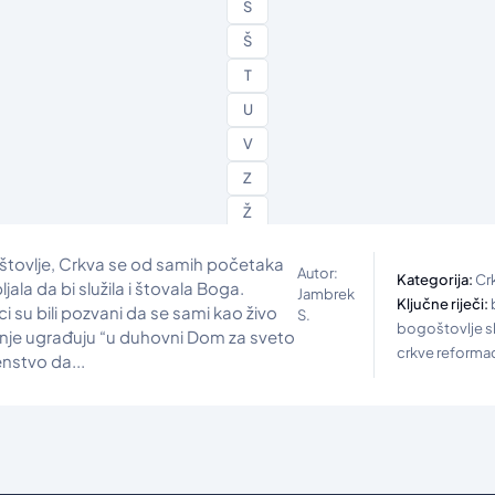
S
Š
T
U
V
Z
Ž
tovlje, Crkva se od samih početaka
Autor:
Kategorija:
Cr
jala da bi služila i štovala Boga.
Jambrek
Ključne riječi:
ci su bili pozvani da se sami kao živo
S.
bogoštovlje s
je ugrađuju “u duhovni Dom za sveto
crkve reformac
nstvo da...