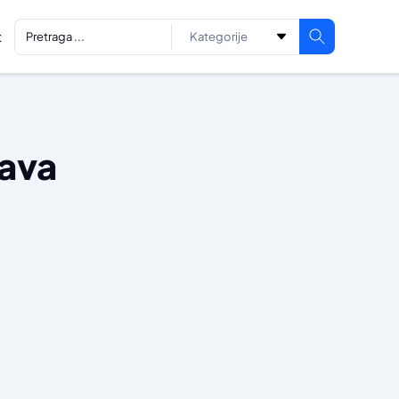
t
kava