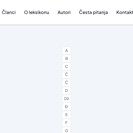
Članci
O leksikonu
Autori
Česta pitanja
Kontak
A
B
C
Č
Ć
D
Dž
Đ
E
F
G