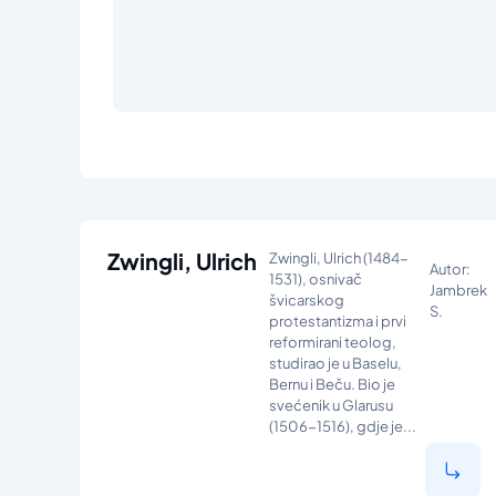
Zwingli, Ulrich
Zwingli, Ulrich (1484-
Autor:
1531), osnivač
Jambrek
švicarskog
S.
protestantizma i prvi
reformirani teolog,
studirao je u Baselu,
Bernu i Beču. Bio je
svećenik u Glarusu
(1506-1516), gdje je...