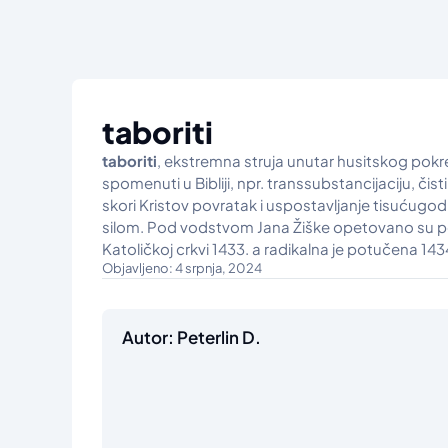
taboriti
taboriti
, ekstremna struja unutar husitskog pokre
spomenuti u Bibliji, npr. transsubstancijaciju, čisti
skori Kristov povratak i uspostavljanje tisućugod
silom. Pod vodstvom Jana Žiške opetovano su pobjeđ
Katoličkoj crkvi 1433. a radikalna je potučena 143
Objavljeno: 4 srpnja, 2024
Autor: Peterlin D.