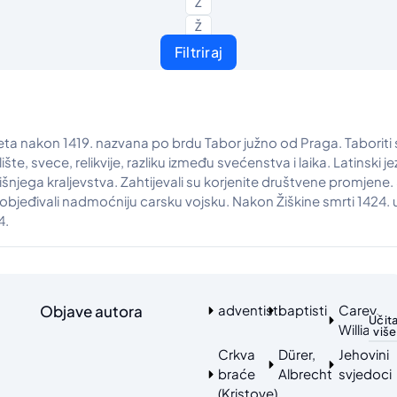
Z
Ž
Filtriraj
ta nakon 1419. nazvana po brdu Tabor južno od Praga. Taboriti su
lište, svece, relikvije, razliku između svećenstva i laika. Latinski 
išnjega kraljevstva. Zahtijevali su korjenite društvene promjene.
ivali nadmoćniju carsku vojsku. Nakon Žiškine smrti 1424. umjeren
4.
Objave autora
adventisti
baptisti
Carey,
Učita
William
više
Crkva
Dürer,
Jehovini
braće
Albrecht
svjedoci
(Kristove)