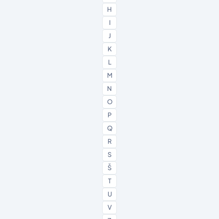
H
I
J
K
L
M
N
O
P
Q
R
S
Š
T
U
V