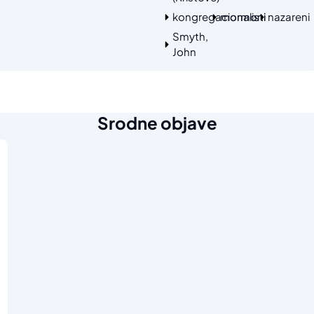
kongregacionalisti
mormoni
nazareni
Smyth,
John
Srodne objave