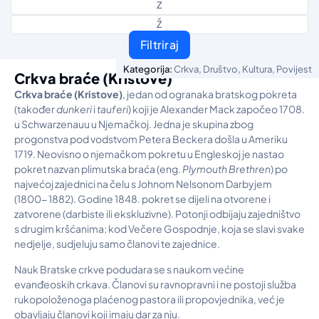
Z
Ž
Filtriraj
,
,
,
Kategorija:
Crkva
Društvo
Kultura
Povijest
Crkva braće (Kristove)
Crkva bra
ć
e (Kristove)
, jedan od ogranaka bratskog pokreta
(također
dunkeri
i
tauferi
) koji je Alexander Mack započeo 1708.
u Schwarzenauu u Njemačkoj. Jedna je skupina zbog
progonstva pod vodstvom Petera Beckera došla u Ameriku
1719. Neovisno o njemačkom pokretu u Engleskoj je nastao
pokret nazvan plimutska braća (eng.
Plymouth Brethren
) po
najvećoj zajednici na čelu s Johnom Nelsonom Darbyjem
(1800- 1882). Godine 1848. pokret se dijeli na otvorene i
zatvorene (darbiste ili ekskluzivne). Potonji odbijaju zajedništvo
s drugim kršćanima; kod Večere Gospodnje, koja se slavi svake
nedjelje, sudjeluju samo članovi te zajednice.
Nauk Bratske crkve podudara se s naukom većine
evanđeoskih crkava. Članovi su ravnopravni i ne postoji služba
rukopoloženoga plaćenog pastora ili propovjednika, već je
obavljaju članovi koji imaju dar za nju.