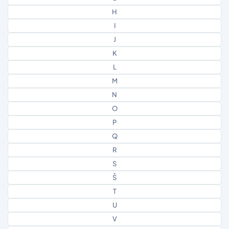
H
I
J
K
L
M
N
O
P
Q
R
S
Š
T
U
V