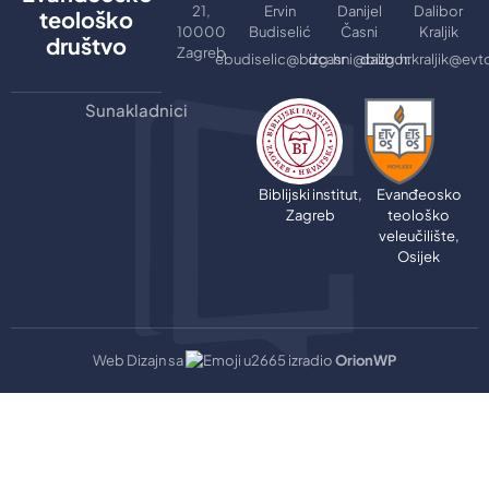
21,
Ervin
Danijel
Dalibor
teološko
10000
Budiselić
Časni
Kraljik
društvo
Zagreb
ebudiselic@bizg.hr
dcasni@bizg.hr
dalibor.kraljik@evt
Sunakladnici
Biblijski institut,
Evanđeosko
Zagreb
teološko
veleučilište,
Osijek
Web Dizajn sa
izradio
OrionWP