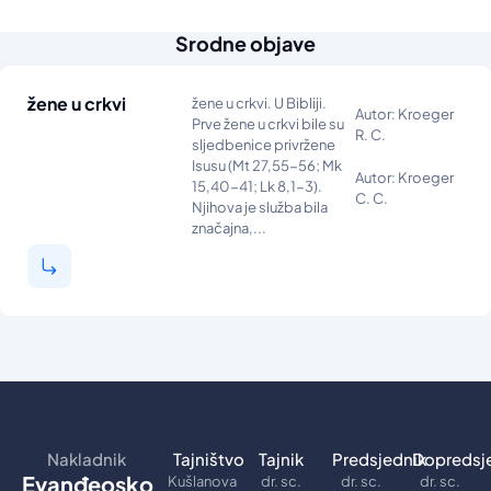
Srodne objave
žene u crkvi
žene u crkvi. U Bibliji.
Autor: Kroeger
Prve žene u crkvi bile su
R. C.
sljedbenice privržene
Isusu (Mt 27,55-56; Mk
Autor: Kroeger
15,40-41; Lk 8,1-3).
C. C.
Njihova je služba bila
značajna,...
Nakladnik
Tajništvo
Tajnik
Predsjednik
Dopredsj
Evanđeosko
Kušlanova
dr. sc.
dr. sc.
dr. sc.