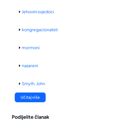
Jehovini svjedoci
kongregacionalisti
mormoni
nazareni
Smyth, John
Učitaj više
Podijelite članak