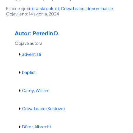
Ključne riječi:
bratski pokret
,
Crkva braće
,
denominacije
Objavljeno: 14 svibnja, 2024
Autor: Peterlin D.
Objave autora
adventisti
baptisti
Carey, William
Crkva braće (Kristove)
Dürer, Albrecht