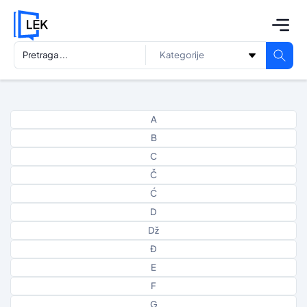
A
B
C
Č
Ć
D
Dž
Đ
E
F
G