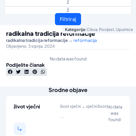
Z
Ž
Filtriraj
,
,
Kategorija:
Crkva
Povijest
Uputnice
radikalna tradicija reformacije
radikalna tradicija reformacije
→
reformacija
Objavljeno: 3 srpnja, 2024
No data was found
Podijelite članak
Srodne objave
život vječni
život vječni → vječni život
No data
was
...
found