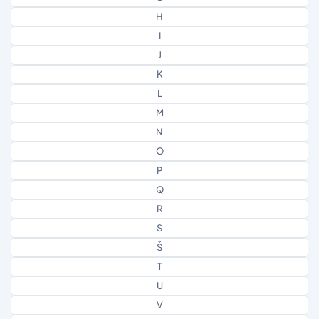
H
I
J
K
L
M
N
O
P
Q
R
S
Š
T
U
V