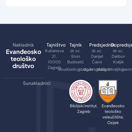
Nakladnik
Tajništvo
Tajnik
Predsjednik
Dopredsj
Evanđeosko
Kušlanova
dr. sc.
dr. sc.
dr. sc.
21,
Ervin
Danijel
Dalibor
teološko
10000
Budiselić
Časni
Kraljik
društvo
Zagreb
ebudiselic@bizg.hr
dcasni@bizg.hr
dalibor.kraljik@evt
Sunakladnici
Biblijski institut,
Evanđeosko
Zagreb
teološko
veleučilište,
Osijek