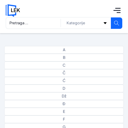
A
B
C
Č
Ć
D
Dž
Đ
E
F
G