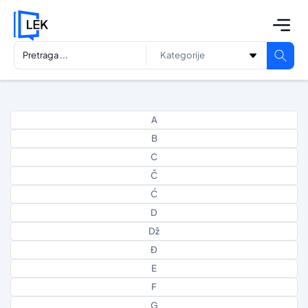
A
B
C
Č
Ć
D
Dž
Đ
E
F
G