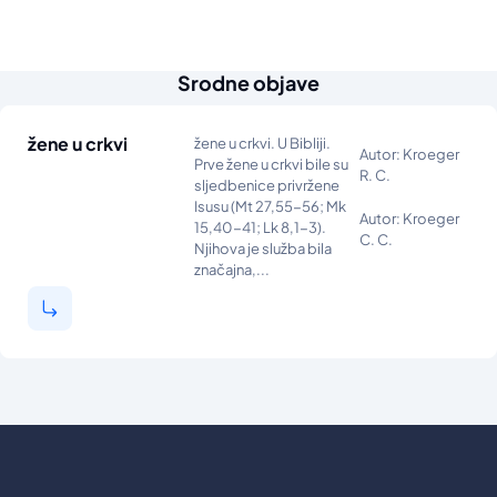
Srodne objave
žene u crkvi
žene u crkvi. U Bibliji.
Autor: Kroeger
Prve žene u crkvi bile su
R. C.
sljedbenice privržene
Isusu (Mt 27,55-56; Mk
Autor: Kroeger
15,40-41; Lk 8,1-3).
C. C.
Njihova je služba bila
značajna,...