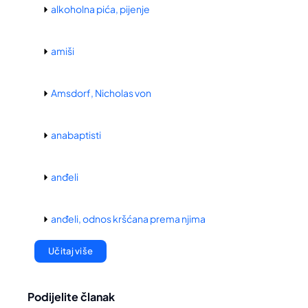
alkoholna pića, pijenje
amiši
Amsdorf, Nicholas von
anabaptisti
anđeli
anđeli, odnos kršćana prema njima
Učitaj više
Podijelite članak