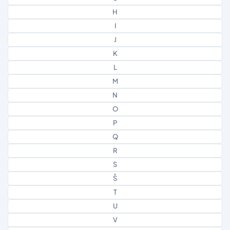
H
I
J
K
L
M
N
O
P
Q
R
S
Š
T
U
V