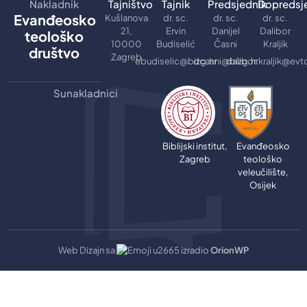
Nakladnik
Tajništvo
Tajnik
Predsjednik
Dopredsj
Evanđeosko
Kušlanova
dr. sc.
dr. sc.
dr. sc.
21,
Ervin
Danijel
Dalibor
teološko
10000
Budiselić
Časni
Kraljik
društvo
Zagreb
ebudiselic@bizg.hr
dcasni@bizg.hr
dalibor.kraljik@evt
Sunakladnici
Biblijski institut,
Evanđeosko
Zagreb
teološko
veleučilište,
Osijek
Web Dizajn sa
izradio
OrionWP