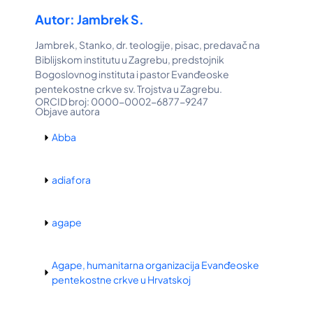
Autor: Jambrek S.
Jambrek, Stanko, dr. teologije, pisac, predavač na
Biblijskom institutu u Zagrebu, predstojnik
Bogoslovnog instituta i pastor Evanđeoske
pentekostne crkve sv. Trojstva u Zagrebu.
ORCID broj: 0000-0002-6877-9247
Objave autora
Abba
adiafora
agape
Agape, humanitarna organizacija Evanđeoske
pentekostne crkve u Hrvatskoj