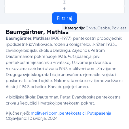
Z
Ž
Filtriraj
,
,
Kategorija:
Crkva
Osobe
Povijest
Baumgärtner, Mathias
Baumgärtner, Mathias
(1908-1977), pentekostni propovjednik
i poduzetnik iz Vinkovaca, rođen u Königsfeldu, kršten 1933.,
završio je biblijsku školu u Danzingu. Zajedno s Petrom
Dautermanom pokrenuo je 1936.
Put spasenja,
prvi
pentekostni mjesečnik u Hrvatskoj. U svome je dvorištu u
Vinkovcima sazidao i otvorio 1937. molitveni dom. Za vrijeme
Drugoga svjetskog rata bio je unovačen u njemačku vojsku i
poslan na Istočno bojište. Nakon rata neko se vrijeme zadržao u
Austriji i 1949. odselio u Kanadu gdje je i umro.
v. biblijska škola; Dauterman, Petar; Evanđeoska pentekostna
crkva u Republici Hrvatskoj; pentekostni pokret.
Ključne riječi:
molitveni dom
,
pentekostalci
,
Put spasenja
Objavljeno: 10 svibnja, 2024