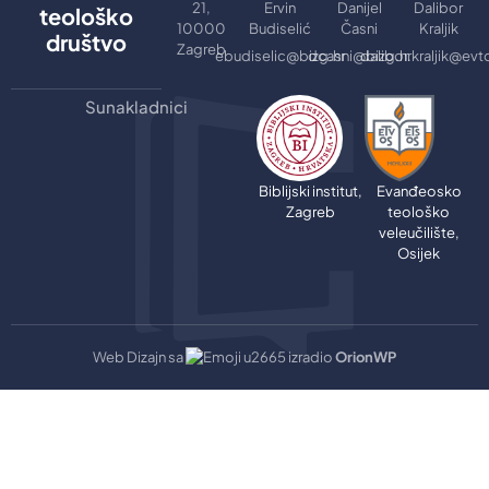
21,
Ervin
Danijel
Dalibor
teološko
10000
Budiselić
Časni
Kraljik
društvo
Zagreb
ebudiselic@bizg.hr
dcasni@bizg.hr
dalibor.kraljik@evt
Sunakladnici
Biblijski institut,
Evanđeosko
Zagreb
teološko
veleučilište,
Osijek
Web Dizajn sa
izradio
OrionWP