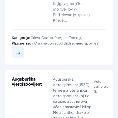
Knjiga zajedničke
molitve (1549).
Sudjelovao je u pisanju
Knjige...
,
,
,
Kategorija:
Crkva
Osobe
Povijest
Teologija
,
,
Ključne riječi:
Cranmer
prijevod Biblije
vjeroispovijest
Augsburška
Augsburška
Autor:
vjeroispovijest
vjeroispovijest (1530),
Jambrek
temeljna luteranska
S.
vjeroispovijest koju je
na osnovi Lutherova
učenja sastavio Philipp
Melanchthon, kako bi
objasnio vjernička