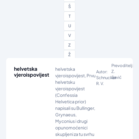
Š
T
U
V
Z
Ž
Prevoditelj:
helvetska
helvetska
Z.
Autor:
vjeroispovijest
vjeroispovijest, Prvu
Savić
Schnucker
helvetsku
R. V.
vjeroispovijest
(Confessia
Helvetica prior)
napisali su Bullinger,
Grynaeus,
Myconius i drugi
opunomoćenici
skupljeni za tu svrhu