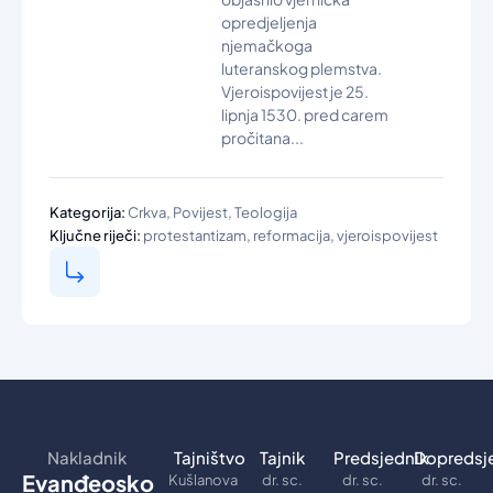
opredjeljenja
njemačkoga
luteranskog plemstva.
Vjeroispovijest je 25.
lipnja 1530. pred carem
pročitana...
,
,
Kategorija:
Crkva
Povijest
Teologija
,
,
Ključne riječi:
protestantizam
reformacija
vjeroispovijest
Nakladnik
Tajništvo
Tajnik
Predsjednik
Dopredsj
Evanđeosko
Kušlanova
dr. sc.
dr. sc.
dr. sc.