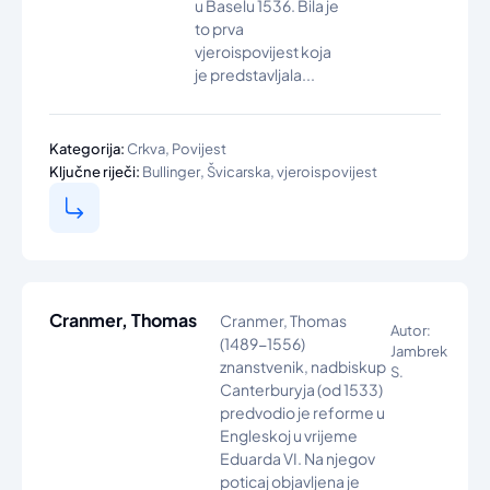
u Baselu 1536. Bila je
to prva
vjeroispovijest koja
je predstavljala...
,
Kategorija:
Crkva
Povijest
,
,
Ključne riječi:
Bullinger
Švicarska
vjeroispovijest
Cranmer, Thomas
Cranmer, Thomas
Autor:
(1489-1556)
Jambrek
znanstvenik, nadbiskup
S.
Canterburyja (od 1533)
predvodio je reforme u
Engleskoj u vrijeme
Eduarda VI. Na njegov
poticaj objavljena je