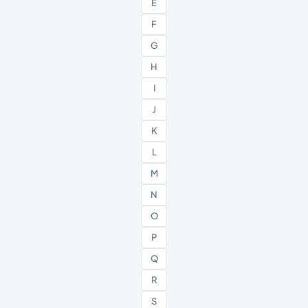
E
F
G
H
I
J
K
L
M
N
O
P
Q
R
S