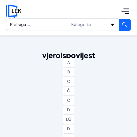
vjeroispovijest
A
B
C
Č
Ć
D
Dž
Đ