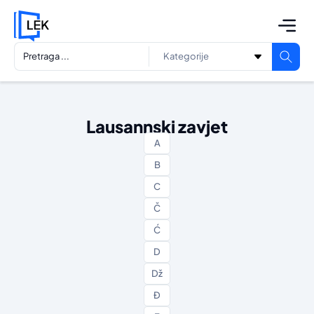
Lausannski zavjet
A
B
C
Č
Ć
D
Dž
Đ