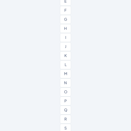
E
F
G
H
I
J
K
L
M
N
O
P
Q
R
S