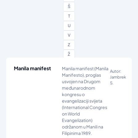
Š
T
U
V
Z
Ž
Manila manifest
Manila manifest (Manila
Autor:
Manifesto), proglas
Jambrek
usvojen na Drugom
S.
međunarodnom
kongresu o
evangelizaciji svijeta
(International Congres
on World
Evangelization)
održanom u Manili na
Filipinima 1989.