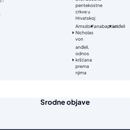
 i
pentekostne
crkve u
.
Hrvatskoj
Amsdorf,
anabaptisti
anđeli
Nicholas
von
anđeli,
odnos
kršćana
prema
njima
Srodne objave