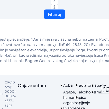
Z
Ž
Filtriraj
ještaju evanđelje: “Dana mi je sva vlast na nebu i na zemlji! Pođ
i ih čuvati sve što sam vam zapovjedio!” (Mt 28,18-20). Evanđeos
a im je naviještanje evanđelja, uz proslavljanje Boga, životni prior
 (Iv 14,6), oni kao središnju i najvažniju poruku navješćuju Isusa 
omiriti u sebi s Bogom Ocem svakog čovjeka koji mu vjeruje i na
ORCID
Objave autora
Abba
adiafora
agape
broj:
Učita
viš
0000-
Agape,
alkoholna
amiši
om
0002-
humanitarna
pića,
6877-
organizacija
pijenje
9247
Evanđeoske