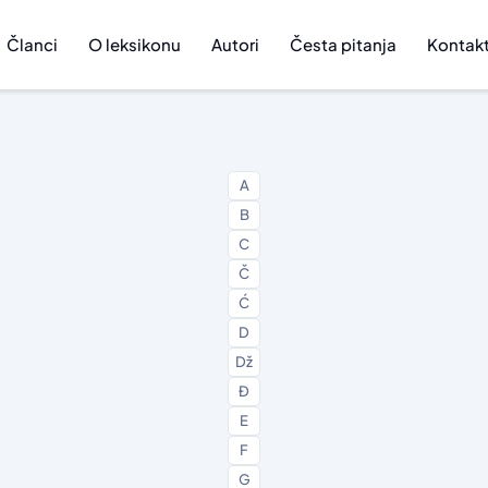
Članci
O leksikonu
Autori
Česta pitanja
Kontak
A
B
C
Č
Ć
D
Dž
Đ
E
F
G