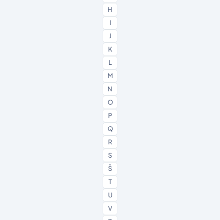
H
I
J
K
L
M
N
O
P
Q
R
S
Š
T
U
V