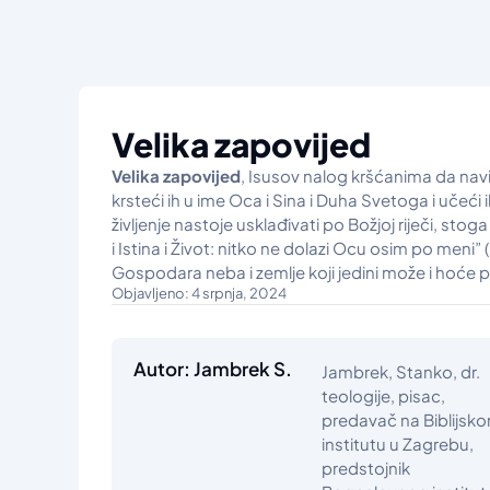
Velika zapovijed
Velika zapovijed
, Isusov nalog kršćanima da navi
krsteći ih u ime Oca i Sina i Duha Svetoga i učeć
življenje nastoje usklađivati po Božjoj riječi, stog
i Istina i Život: nitko ne dolazi Ocu osim po meni”
Gospodara neba i zemlje koji jedini može i hoće p
Objavljeno: 4 srpnja, 2024
Autor: Jambrek S.
Jambrek, Stanko, dr.
teologije, pisac,
predavač na Biblijsk
institutu u Zagrebu,
predstojnik