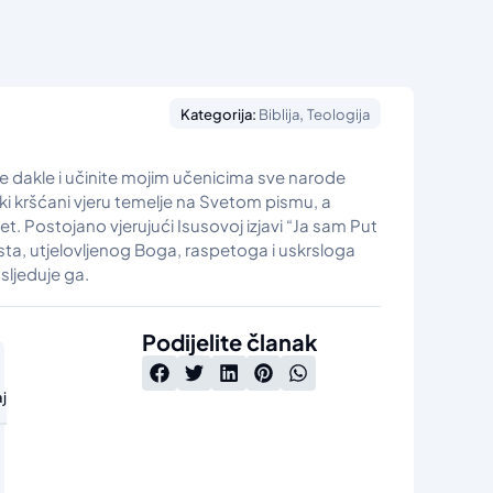
,
Kategorija:
Biblija
Teologija
ite dakle i učinite mojim učenicima sve narode
ki kršćani vjeru temelje na Svetom pismu, a
itet. Postojano vjerujući Isusovoj izjavi “Ja sam Put
Krista, utjelovljenog Boga, raspetoga i uskrsloga
sljeduje ga.
Podijelite članak
j
e