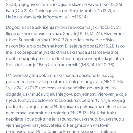
25,8), a njegovom terminologijom služe se Pavao (1 Kor 15,26) i
Ivan (Otk 21,4). Daniel govori o buđenju iz praha (Dn 12,2), a
Hošea o izbavljenju iz Podzemlja (Hoš 13,14).
Dogodila su se uskrišenja mrtvih za ovozemaljski, fizički život:
Ilija je uskrisio udovičina sina u Sarfati (1 Kr 17,17-24); Elizej vraća
u život Šunamkina sina (2 Kr 4,32), a jedan mrtvac je oživio,
nakon što je bio bačen na kosti Elizejeva groba (2 Kr 13,21). Iako
(ne)lako prepoznatljiva doktrina uskrsnuća u starozavjetnoj
epohi, ona ipak proizlazi iz doktrinarnoga koncepta da je Jahve
Spasitelj, a on je “Bog živih, a ne mrtvih” (Izl 3,14; Lk 20,38).
U Novom zavjetu doktrini uskrsnuća, a posebno Isusovoj,
posvećeno je najviše prostora. U čak pet poglavlja (Mk 20, Mk
16, Lk 24, Iv 20 i 21) novozavjetni evanđelisti dokazuju zbiljski
događaj uskrsnuća u tijelu i njegovu povjesnost. Vjerovanja koja
niječu Kristovo doslovno fizičko uskrsnuće iz mrtvih nije novijeg
podrijetla, već je apostol Matej pisao o pokušajima nekih koji su
namjeravali zatomiti ovu doktrinu (Mt 28,13- 15). Krist, kažu
neprijatelji ove doktrine je: a) duhovno uskrsnuo, b) uskrsnuo u
vjeri njegovih nasljedovatelja, c) kerigmi prvih Kristovih
propovjednika. Po toj logici uskrsnuće, koje se nije nikada