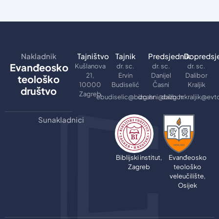
Nakladnik
Tajništvo
Tajnik
Predsjednik
Dopredsj
Evanđeosko
Kušlanova
dr. sc.
dr. sc.
dr. sc.
21,
Ervin
Danijel
Dalibor
teološko
10000
Budiselić
Časni
Kraljik
društvo
Zagreb
ebudiselic@bizg.hr
dcasni@bizg.hr
dalibor.kraljik@evt
Sunakladnici
Biblijski institut,
Evanđeosko
Zagreb
teološko
veleučilište,
Osijek