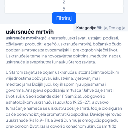
Z
Ž
Filtriraj
,
Kategorija:
Biblija
Teologija
uskrsnuće mrtvih
uskrsnu
ć
e mrtvih
(grč.
anastasis
, uskršavati, ustajati, podizati,
oživljavati, probuditi;
egeir
ō
, uskrsnuće mrtvih), božansko čudo
podizanja mrtvaca za ovozemaljski ili prekogrobni vječni život.
Uskrsnuće je temeljna novozavjetna doktrina, međutim, nada u
uskrsnuće je sveprisutna i u nauku Starog zavjeta.
U Starom zavjetu se pojam uskrsnuća s istoznačnim teološkim
vrijednostima doživljava u iskustvima, vjerovanjima i
meditacijama Božjih ljudi, koji ih spominju u pjesmama i
govorima. Ana pjeva o podizanju mrtvaca “Jahve daje smrt i
život, ruši u Šeol i odande diže” (1 Sam 2,6), Job govori o
eshatološkom uskrsnuću i sudu (Job 19,25-27), a ovakvo
tumačenje nameće se u iskustvu poslije smrti. Job je bio siguran
da će ponovno iz tijela promatrati Gospodina, David je vjerovao
u uskrsnuće (Ps 16,9- 11), a Sveti Duh mu je omogućio pogled u
prekogrobni život. Izaija govori o konačnom ukinuću smrti (Iz