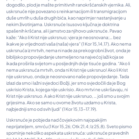
dogodilo, plod je mašte primitivnih ranokršćanskih vjernika. Ali,
uskrsnuće nije povezano s reinkarnacijom ili transmigracijom
duše umrlih u duša drugih bića, kao naprimjer nastanjivanje u
nekim životinjama. Uskrsnuće Isusovo ključna je doktrina
spašenih kršćana, ali i jamstvo za njihovo uskrsnuće. Pavao
kaže: “Ako li Krist nije uskrsnuo; vjera je neosnovana;… bez
ikakve je vrijednosti vaša (naša) vjera” (1 Kor 15,14,17). Ako nema
uskrsnuća iz mrtvih, nema ni nade za prekogrobni život, onda je
biblijsko propovijedanje utemeljeno na najvećoj laži koja se
ikada proširila svijetom u posljednjih dvije tisuće godina. “Ako li
nema uskrsnuća mrtvih, onda ni Krist nije uskrsnuo! Ako li Krist
nije uskrsnuo, onda je neosnovano naše propovijedanje. Tada
izlazi da smo i lažni svjedoci Božji, jer smo svjedočili da je Bog
uskrisio Krista, kojega nije uskrisio. Ako mrtvi ne uskršavaju, ni
Krist nije uskrsnuo. A ako Krist nije uskrsnuo, … još smo u svojim
grijesima. Ako se samo u ovome životu uzdamo u Krista,
najbjedniji smo od svih ljudi” (1 Kor 15,13-17.19).
Uskrsnuće je pobjeda nad čovjekovim najopakijim
neprijateljem, smrću (1 Kor 15,26; Otk 21,4; Iz 25,8). Sveto pismo
spominje nekoliko aspekata uskrsnuća: uskrsnuće pravednih