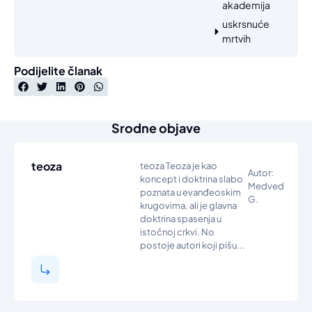
akademija
uskrsnuće
mrtvih
Podijelite članak
Srodne objave
teoza
teoza Teoza je kao
Autor:
koncept i doktrina slabo
Medved
poznata u evanđeoskim
G.
krugovima, ali je glavna
doktrina spasenja u
istočnoj crkvi. No
postoje autori koji pišu...