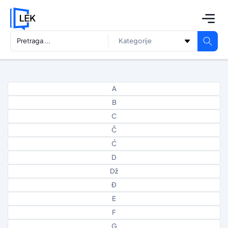
A
B
C
Č
Ć
D
Dž
Đ
E
F
G