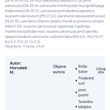
(Lk 14,14; Mt 25,34-40); uskrsnuće života (Iv 5,29); prvo
uskrsnuće (Otk 20,6); uskrsnuće mrtvih poslije tisućgodišnjega
kraljevstva (Otk 20,5); uskrsnuće prvih plodova zajedno s
Isusovim uskrsnućem (Mt 27,52); uskrsnuće nepravednih za sud
(Dj 24,15); uskrišeni u Starom zavjetu morali su ponovno umrijeti
(Heb 11,35). Isusovo uskrsnuće je najslavnija i najdivnija
manifestacija Božje moći. Isusovo uskrsnuće jamči vjerniku
njegovo buduće uskrsnuće u sličnom tijelu (Rim 6,5; 1 Kor 15,47;
Kol 3,5; Fil 2,21; 1 Iv 3,2).
Objavljeno: 4 srpnja, 2024
Autor:
Objave
Božja
Horvatek
Učitaj
ljubav
autora
M.
više
Posljednji
sud
post,
postiti
Teološka
bibiljska