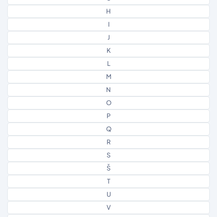
H
I
J
K
L
M
N
O
P
Q
R
S
Š
T
U
V