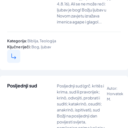
4,8.16), Ali se ne može reći:
ljubav je bog! Božju ljubav u
Novom zavjetu izražava
imenica agape i glagol...
,
Kategorija:
Biblija
Teologija
,
Ključne riječi:
Bog
ljubav
Posljednji sud
Posljednji sud (grč. kritēs i
Autor:
krima, sud ili pravorijek;
Horvatek
krinō, odvojiti, probrati i
M.
suditi; katakrinō, osuditi;
anakrinō, ispitivati), sud
Božji na posljednji dan
povijesti svijeta,
namijenjen onima koji nisu