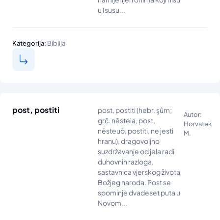
u Isusu...
Kategorija:
Biblija
post, postiti
post, postiti (hebr. şûm;
Autor:
grč. nēsteia, post,
Horvatek
nēsteuō, postiti, ne jesti
M.
hranu), dragovoljno
suzdržavanje od jela radi
duhovnih razloga,
sastavnica vjerskog života
Božjeg naroda. Post se
spominje dvadeset puta u
Novom...