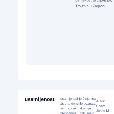
pentekostne crkve sv.
Trojstva u Zagrebu.
usamljenost
usamljenost je činjenica
Autor:
života, donekle poznata
Chave-
svima, čak i ako nije
Jones M.
prepoznata. Ipak, malo