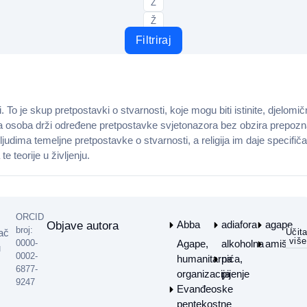
Z
Ž
Filtriraj
 To je skup pretpostavki o stvarnosti, koje mogu biti istinite, djelomično
ka osoba drži određene pretpostavke svjetonazora bez obzira prepoznaje
 ljudima temeljne pretpostavke o stvarnosti, a religija im daje specifi
te teorije u življenju.
ORCID
Abba
adiafora
agape
Objave autora
broj:
vač
Učita
više
0000-
Agape,
alkoholna
amiši
u
0002-
humanitarna
pića,
6877-
organizacija
pijenje
9247
Evanđeoske
pentekostne