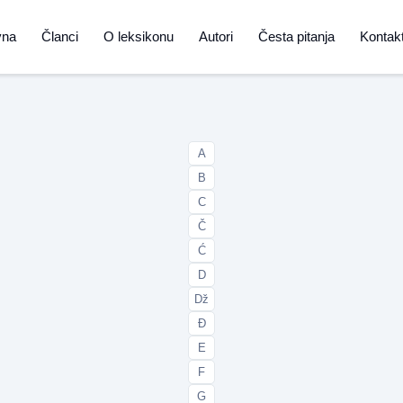
vna
Članci
O leksikonu
Autori
Česta pitanja
Kontak
A
B
C
Č
Ć
D
Dž
Đ
E
F
G