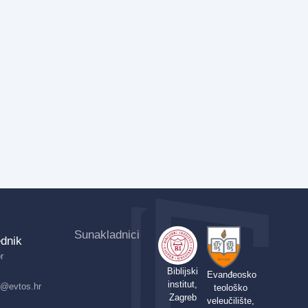
Sunakladnici
dnik
r
Biblijski
Evanđeosko
institut,
ik@evtos.hr
teološko
Zagreb
veleučilište,