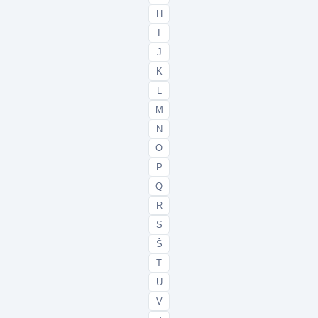
H
I
J
K
L
M
N
O
P
Q
R
S
Š
T
U
V