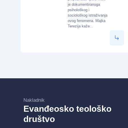
je dokumentiranoga
psihološkog i
sociološkog istraživanja
ovog fenomena. Majka
Terezija kaže...
Nakladnik
Evanđeosko teološko
društvo