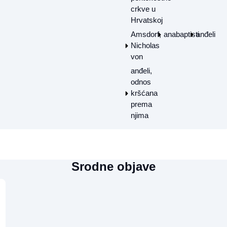
crkve u
Hrvatskoj
Amsdorf,
anabaptisti
anđeli
Nicholas
von
anđeli,
odnos
kršćana
prema
njima
Srodne objave