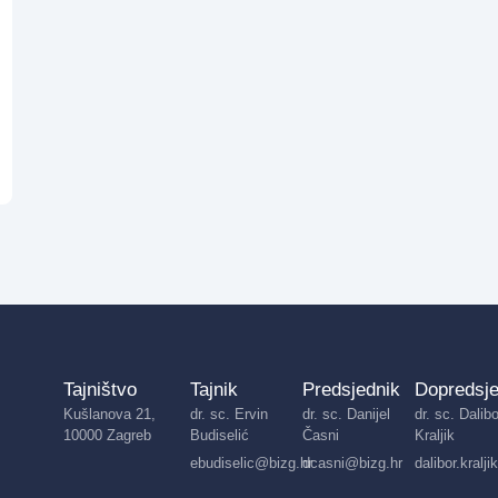
Tajništvo
Tajnik
Predsjednik
Dopredsje
Kušlanova 21,
dr. sc. Ervin
dr. sc. Danijel
dr. sc. Dalibo
10000 Zagreb
Budiselić
Časni
Kraljik
ebudiselic@bizg.hr
dcasni@bizg.hr
dalibor.kralj