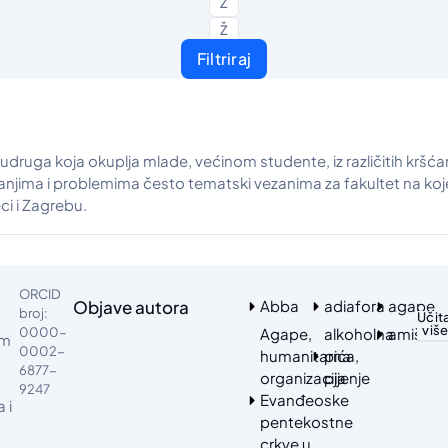
Z
Ž
Filtriraj
druga koja okuplja mlade, većinom studente, iz različitih kršćan
anjima i problemima često tematski vezanima za fakultet na koje
ci i Zagrebu.
ORCID
Objave autora
Abba
adiafora
agape
broj:
Učita
viš
0000-
Agape,
alkoholna
amiši
om
0002-
humanitarna
pića,
6877-
organizacija
pijenje
9247
Evanđeoske
 i
pentekostne
crkve u