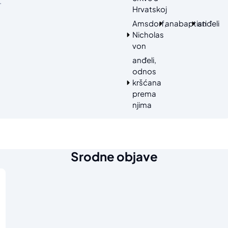
.
Hrvatskoj
Amsdorf,
anabaptisti
anđeli
Nicholas
von
anđeli,
odnos
kršćana
prema
njima
Srodne objave