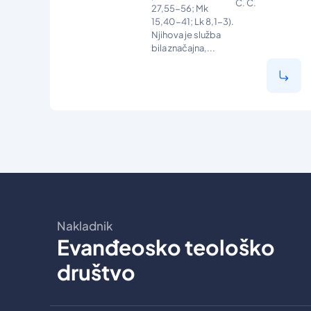
C. C.
27,55-56; Mk
15,40-41; Lk 8,1-3).
Njihova je služba
bila značajna,...
Nakladnik
Evanđeosko teološko
društvo