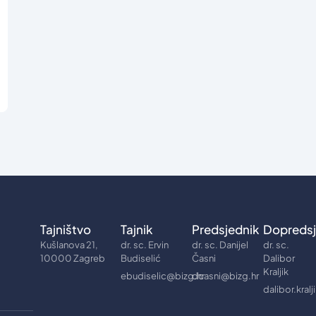
Tajništvo
Tajnik
Predsjednik
Dopredsj
Kušlanova 21,
dr. sc. Ervin
dr. sc. Danijel
dr. sc.
10000 Zagreb
Budiselić
Časni
Dalibor
Kraljik
ebudiselic@bizg.hr
dcasni@bizg.hr
dalibor.kral