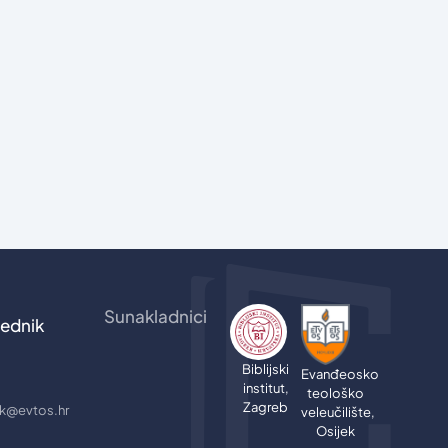
Sunakladnici
ednik
Biblijski
Evanđeosko
institut,
teološko
Zagreb
jik@evtos.hr
veleučilište,
Osijek