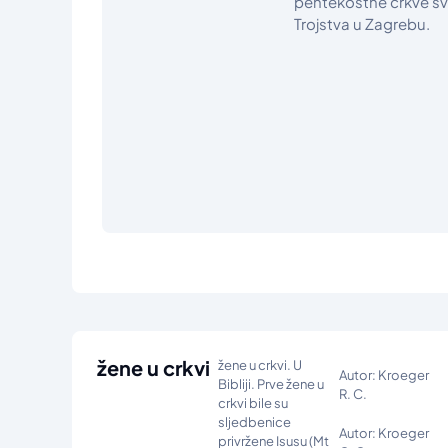
pentekostne crkve sv
Trojstva u Zagrebu.
žene u crkvi
žene u crkvi. U
Autor: Kroeger
Bibliji. Prve žene u
R. C.
crkvi bile su
sljedbenice
Autor: Kroeger
privržene Isusu (Mt