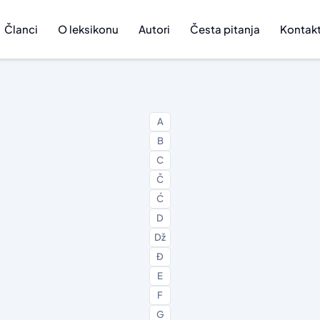
Članci
O leksikonu
Autori
Česta pitanja
Kontak
A
B
C
Č
Ć
D
Dž
Đ
E
F
G