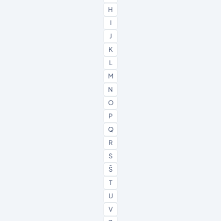
H
I
J
K
L
M
N
O
P
Q
R
S
Š
T
U
V