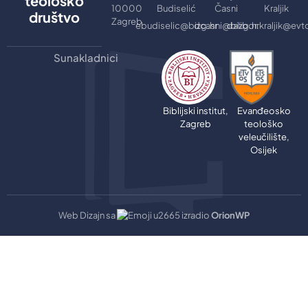
teološko
10000
Budiselić
Časni
Kraljik
društvo
Zagreb
ebudiselic@bizg.hr
dcasni@bizg.hr
dalibor.kraljik@evt
Sunakladnici
Biblijski institut,
Evanđeosko
Zagreb
teološko
veleučilište,
Osijek
Web Dizajn sa
izradio
OrionWP