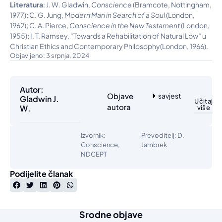
Literatura
: J. W. Gladwin,
Conscience
(Bramcote, Nottingham,
1977); C. G. Jung,
Modern Man in Search of a Soul
(London,
1962); C. A. Pierce,
Conscience in the New Testament
(London,
1955); I. T. Ramsey, “Towards a Rehabilitation of Natural Low” u
Christian Ethics and Contemporary Philosophy(London, 1966).
Objavljeno: 3 srpnja, 2024
Autor:
Objave
savjest
Gladwin J.
Učitaj
autora
W.
više
Izvornik:
Prevoditelj: D.
Conscience,
Jambrek
NDCEPT
Podijelite članak
Srodne objave