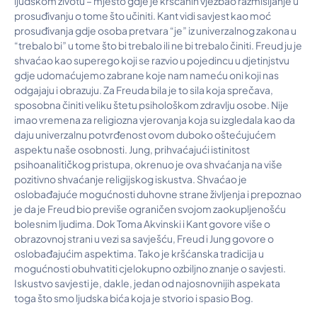
ljudskom životu – mjesto gdje je kršćanin vježbao razmišljanje u
prosuđivanju o tome što učiniti. Kant vidi savjest kao moć
prosuđivanja gdje osoba pretvara “je” iz univerzalnog zakona u
“trebalo bi” u tome što bi trebalo ili ne bi trebalo činiti. Freud ju je
shvaćao kao superego koji se razvio u pojedincu u djetinjstvu
gdje udomaćujemo zabrane koje nam nameću oni koji nas
odgajaju i obrazuju. Za Freuda bila je to sila koja sprečava,
sposobna činiti veliku štetu psihološkom zdravlju osobe. Nije
imao vremena za religiozna vjerovanja koja su izgledala kao da
daju univerzalnu potvrđenost ovom duboko oštećujućem
aspektu naše osobnosti. Jung, prihvaćajući istinitost
psihoanalitičkog pristupa, okrenuo je ova shvaćanja na više
pozitivno shvaćanje religijskog iskustva. Shvaćao je
oslobađajuće mogućnosti duhovne strane življenja i prepoznao
je da je Freud bio previše ograničen svojom zaokupljenošću
bolesnim ljudima. Dok Toma Akvinski i Kant govore više o
obrazovnoj strani u vezi sa savješću, Freud i Jung govore o
oslobađajućim aspektima. Tako je kršćanska tradicija u
mogućnosti obuhvatiti cjelokupno ozbiljno znanje o savjesti.
Iskustvo savjesti je, dakle, jedan od najosnovnijih aspekata
toga što smo ljudska bića koja je stvorio i spasio Bog.