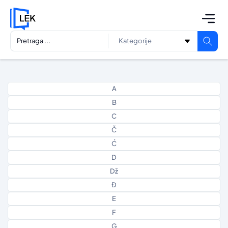
A
B
C
Č
Ć
D
Dž
Đ
E
F
G