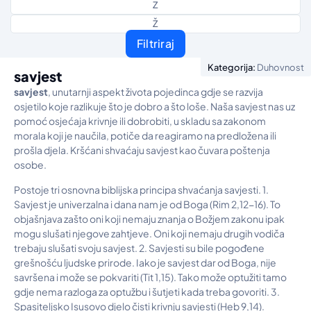
Z
Ž
Filtriraj
Kategorija:
Duhovnost
savjest
savjest
, unutarnji aspekt života pojedinca gdje se razvija
osjetilo koje razlikuje što je dobro a što loše. Naša savjest nas uz
pomoć osjećaja krivnje ili dobrobiti, u skladu sa zakonom
morala koji je naučila, potiče da reagiramo na predložena ili
prošla djela. Kršćani shvaćaju savjest kao čuvara poštenja
osobe.
Postoje tri osnovna biblijska principa shvaćanja savjesti. 1.
Savjest je univerzalna i dana nam je od Boga (Rim 2,12-16). To
objašnjava zašto oni koji nemaju znanja o Božjem zakonu ipak
mogu slušati njegove zahtjeve. Oni koji nemaju drugih vodiča
trebaju slušati svoju savjest. 2. Savjesti su bile pogođene
grešnošću ljudske prirode. Iako je savjest dar od Boga, nije
savršena i može se pokvariti (Tit 1,15). Tako može optužiti tamo
gdje nema razloga za optužbu i šutjeti kada treba govoriti. 3.
Spasiteljsko Isusovo djelo čisti krivnju savjesti (Heb 9,14).