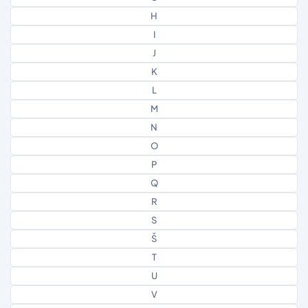
H
I
J
K
L
M
N
O
P
Q
R
S
Š
T
U
V