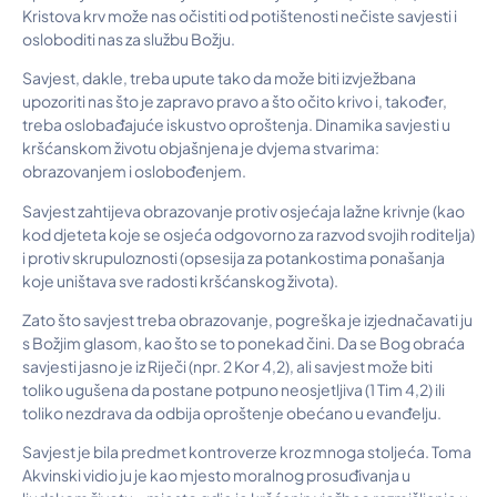
Kristova krv može nas očistiti od potištenosti nečiste savjesti i
osloboditi nas za službu Božju.
Savjest, dakle, treba upute tako da može biti izvježbana
upozoriti nas što je zapravo pravo a što očito krivo i, također,
treba oslobađajuće iskustvo oproštenja. Dinamika savjesti u
kršćanskom životu objašnjena je dvjema stvarima:
obrazovanjem i oslobođenjem.
Savjest zahtijeva obrazovanje protiv osjećaja lažne krivnje (kao
kod djeteta koje se osjeća odgovorno za razvod svojih roditelja)
i protiv skrupuloznosti (opsesija za potankostima ponašanja
koje uništava sve radosti kršćanskog života).
Zato što savjest treba obrazovanje, pogreška je izjednačavati ju
s Božjim glasom, kao što se to ponekad čini. Da se Bog obraća
savjesti jasno je iz Riječi (npr. 2 Kor 4,2), ali savjest može biti
toliko ugušena da postane potpuno neosjetljiva (1 Tim 4,2) ili
toliko nezdrava da odbija oproštenje obećano u evanđelju.
Savjest je bila predmet kontroverze kroz mnoga stoljeća. Toma
Akvinski vidio ju je kao mjesto moralnog prosuđivanja u