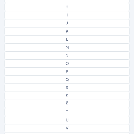
H
I
J
K
L
M
N
O
P
Q
R
S
Š
T
U
V