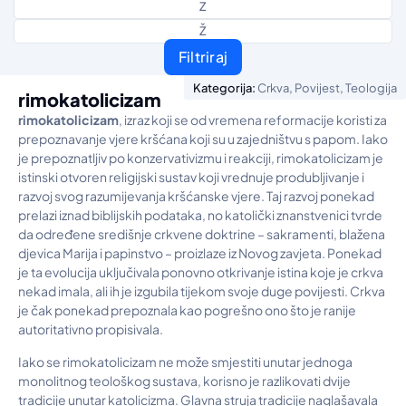
Z
Ž
Filtriraj
,
,
Kategorija:
Crkva
Povijest
Teologija
rimokatolicizam
rimokatolicizam
, izraz koji se od vremena reformacije koristi za
prepoznavanje vjere kršćana koji su u zajedništvu s papom. Iako
je prepoznatljiv po konzervativizmu i reakciji, rimokatolicizam je
istinski otvoren religijski sustav koji vrednuje produbljivanje i
razvoj svog razumijevanja kršćanske vjere. Taj razvoj ponekad
prelazi iznad biblijskih podataka, no katolički znanstvenici tvrde
da određene središnje crkvene doktrine – sakramenti, blažena
djevica Marija i papinstvo – proizlaze iz Novog zavjeta. Ponekad
je ta evolucija uključivala ponovno otkrivanje istina koje je crkva
nekad imala, ali ih je izgubila tijekom svoje duge povijesti. Crkva
je čak ponekad prepoznala kao pogrešno ono što je ranije
autoritativno propisivala.
Iako se rimokatolicizam ne može smjestiti unutar jednoga
monolitnog teološkog sustava, korisno je razlikovati dvije
tradicije unutar katolicizma. Glavna struja tradicije naglašavala