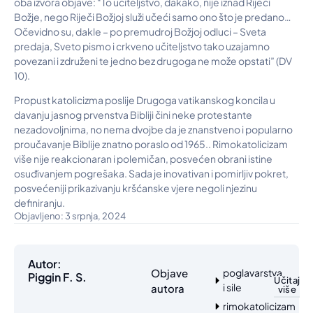
oba izvora objave: “To učiteljstvo, dakako, nije iznad Riječi
Božje, nego Riječi Božjoj služi učeći samo ono što je predano…
Očevidno su, dakle – po premudroj Božjoj odluci – Sveta
predaja, Sveto pismo i crkveno učiteljstvo tako uzajamno
povezani i združeni te jedno bez drugoga ne može opstati” (DV
10).
Propust katolicizma poslije Drugoga vatikanskog koncila u
davanju jasnog prvenstva Bibliji čini neke protestante
nezadovoljnima, no nema dvojbe da je znanstveno i popularno
proučavanje Biblije znatno poraslo od 1965.. Rimokatolicizam
više nije reakcionaran i polemičan, posvećen obrani istine
osuđivanjem pogrešaka. Sada je inovativan i pomirljiv pokret,
posvećeniji prikazivanju kršćanske vjere negoli njezinu
definiranju.
Objavljeno: 3 srpnja, 2024
Autor:
Objave
poglavarstva
Piggin F. S.
Učitaj
i sile
autora
više
rimokatolicizam