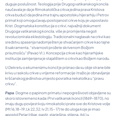
duguje poslušnost. Teologija prije Drugog vatikanskog koncila
naučavala je da je Rimokatolička crkva jedina prava Kristova
crkva budući da jedina ima trajnu apostolsku hijerarhiju i Petrov
primat koji omogućavaju postojanost crkve koju je uspostavio
Krist.
Dogmatska konstitucija o crkvi
, najvažniji dokument
Drugoga vatikanskog koncila, više je promijenila negoli
revolucionirala ekleziologiju. Tradicionalni naglasak na crkvi kao
sredstvu spasenja nadomješten je shvaćanjem crkve kao tajne
ili sakramenta, “stvarnosti prožete skrivenom Božjom
prisutnošću” (Pavao VI.). Koncepcija crkve kao hijerarhijske
institucije zamijenjena je stajalištem o crkvi kao Božjem narodu.
U
Dekretu o ekumenizmu
koncil je priznao da su obje strane bile
krivu u raskolu crkve u vrijeme reformacije i tražio je obnavljanje
kršćanskog jedinstva umjesto povratka nekatolika u “pravu
crkvu”.
Papa
. Dogme o papinom primatu i nepogrešivosti objavljene su
skoro istovremeno kada i Prvi vatikanski koncil (1869-1870), no
imaju dugu povijest koju rimokatolici prate sve do Kristove volje
(Mt 16,18-19; Lk 22,32; Iv 21,15- 17) te do uloga koje je imao
apostol Petar (ribar, pastir, starješina, stijena, itd.) u