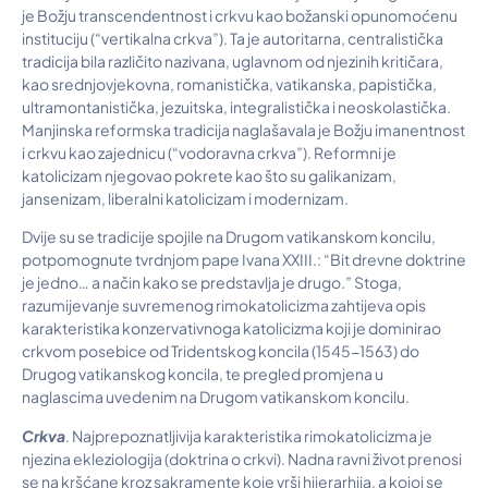
je Božju transcendentnost i crkvu kao božanski opunomoćenu
instituciju (“vertikalna crkva”). Ta je autoritarna, centralistička
tradicija bila različito nazivana, uglavnom od njezinih kritičara,
kao srednjovjekovna, romanistička, vatikanska, papistička,
ultramontanistička, jezuitska, integralistička i neoskolastička.
Manjinska reformska tradicija naglašavala je Božju imanentnost
i crkvu kao zajednicu (“vodoravna crkva”). Reformni je
katolicizam njegovao pokrete kao što su galikanizam,
jansenizam, liberalni katolicizam i modernizam.
Dvije su se tradicije spojile na Drugom vatikanskom koncilu,
potpomognute tvrdnjom pape Ivana XXIII.: “Bit drevne doktrine
je jedno… a način kako se predstavlja je drugo.” Stoga,
razumijevanje suvremenog rimokatolicizma zahtijeva opis
karakteristika konzervativnoga katolicizma koji je dominirao
crkvom posebice od Tridentskog koncila (1545-1563) do
Drugog vatikanskog koncila, te pregled promjena u
naglascima uvedenim na Drugom vatikanskom koncilu.
Crkva
. Najprepoznatljivija karakteristika rimokatolicizma je
njezina ekleziologija (doktrina o crkvi). Nadna ravni život prenosi
se na kršćane kroz sakramente koje vrši hijerarhija, a kojoj se