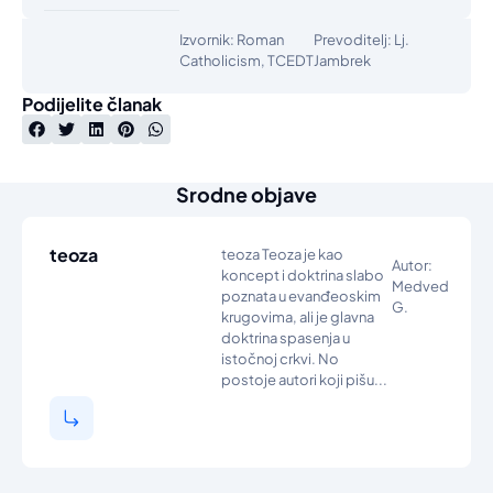
Izvornik: Roman
Prevoditelj: Lj.
Catholicism, TCEDT
Jambrek
Podijelite članak
Srodne objave
teoza
teoza Teoza je kao
Autor:
koncept i doktrina slabo
Medved
poznata u evanđeoskim
G.
krugovima, ali je glavna
doktrina spasenja u
istočnoj crkvi. No
postoje autori koji pišu...