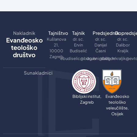
Nakladnik
Tajništvo
Tajnik
Predsjednik
Dopredsj
Evanđeosko
Kušlanova
dr. sc.
dr. sc.
dr. sc.
21,
Ervin
Danijel
Dalibor
teološko
10000
Budiselić
Časni
Kraljik
društvo
Zagreb
ebudiselic@bizg.hr
dcasni@bizg.hr
dalibor.kraljik@evt
Sunakladnici
Biblijski institut,
Evanđeosko
Zagreb
teološko
veleučilište,
Osijek