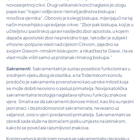
novozavjetnoj crkvi. Drugi vatikanski koncil naglasio je ulogu
pape kao “trajan i vidljiv izvor i temelj jedinstva biskupa i
mnoštva vjernika”. Obnovio je kolegij biskupa, mijenjajući na taj
način monarhijsko upravljanje crkve: “Zbor pak biskupa, koji je u
učiteljstvu i pastirskoj upravi naslijedio zbor apostola, u kojem
dapače apostolski zbor neprekidno traje, također je subjekt
vrhovne i potpune vlasti nad cijelom Crkvom, zajedno sa
svojom Glavom-rimskim biskupom, a nikad bez te Glave, i ta se
vlast može vršiti samo uz pristanak rimskog biskupa.”
Sakramenti
. Sakramentalni je sustav posebice funkcionirao u
srednjem vijeku zbog skolastika, a na Tridentskom koncilu
predočio je sakramente prvenstveno kao uzroke milosti koja
se može dobiti neovisno o zasluzi primatelja. Novija katolička
sakramentalna teologija naglašava njihovu funkciju znakova
vjere. Smatra se da sakramenti donose milost, kao što su njezini
jasni znaci, i da plodonosnost sakramenata, nevezano uz
valjanost, ovisi o vjeri i predanosti primatelja. Sakramentalni se
obredi sada služe na domaćem jeziku umjesto na latinskom,
kako bi se povećala razumljivost znakova.
Konzervativni katolicizam povezuje sakramentalnu teologiju s