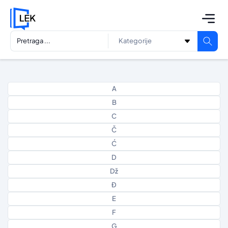
A
B
C
Č
Ć
D
Dž
Đ
E
F
G