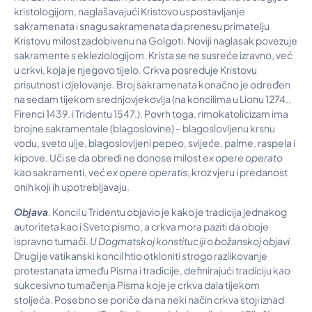
kristologijom, naglašavajući Kristovo uspostavljanje
sakramenata i snagu sakramenata da prenesu primatelju
Kristovu milost zadobivenu na Golgoti. Noviji naglasak povezuje
sakramente s ekleziologijom. Krista se ne susreće izravno, već
u crkvi, koja je njegovo tijelo. Crkva posreduje Kristovu
prisutnost i djelovanje. Broj sakramenata konačno je određen
na sedam tijekom srednjovjekovlja (na koncilima u Lionu 1274.,
Firenci 1439. i Tridentu 1547.). Povrh toga, rimokatolicizam ima
brojne sakramentale (blagoslovine) – blagoslovljenu krsnu
vodu, sveto ulje, blagoslovljeni pepeo, svijeće, palme, raspela i
kipove. Uči se da obredi ne donose milost
ex opere operato
kao sakramenti, već
ex opere operatis
, kroz vjeru i predanost
onih koji ih upotrebljavaju.
Objava
. Koncil u Tridentu objavio je kako je tradicija jednakog
autoriteta kao i Sveto pismo, a crkva mora paziti da oboje
ispravno tumači.
U Dogmatskoj konstituciji o bo
ž
anskoj objavi
Drugi je vatikanski koncil htio otkloniti strogo razlikovanje
protestanata između Pisma i tradicije, definirajući tradiciju kao
sukcesivno tumačenja Pisma koje je crkva dala tijekom
stoljeća. Posebno se poriče da na neki način crkva stoji iznad