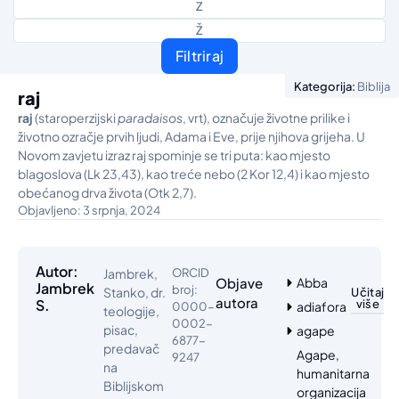
Z
Ž
Filtriraj
Kategorija:
Biblija
raj
raj
(staroperzijski
paradaisos
, vrt), označuje životne prilike i
životno ozračje prvih ljudi, Adama i Eve, prije njihova grijeha. U
Novom zavjetu izraz raj spominje se tri puta: kao mjesto
blagoslova (Lk 23,43), kao treće nebo (2 Kor 12,4) i kao mjesto
obećanog drva života (Otk 2,7).
Objavljeno: 3 srpnja, 2024
Autor:
Jambrek,
ORCID
Objave
Abba
Jambrek
broj:
Stanko, dr.
Učitaj
autora
S.
više
adiafora
0000-
teologije,
0002-
pisac,
agape
6877-
predavač
Agape,
9247
na
humanitarna
Biblijskom
organizacija