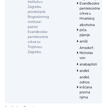
institutu u
Evanđeoske
Zagrebu,
pentekostne
predstojnik
crkve u
Bogoslovnog
Hrvatskoj
instituta i
alkoholna
pastor
pića,
Evanđeoske
pijenje
pentekostne
amiši
crkve sv.
Trojstva u
Amsdorf,
Zagrebu.
Nicholas
von
anabaptisti
anđeli
anđeli,
odnos
kršćana
prema
njima