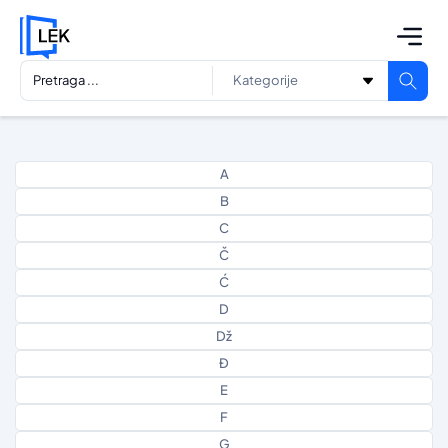
A
B
C
Č
Ć
D
Dž
Đ
E
F
G