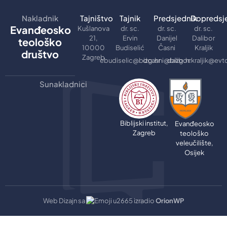
Nakladnik
Tajništvo
Tajnik
Predsjednik
Dopredsj
Evanđeosko
Kušlanova
dr. sc.
dr. sc.
dr. sc.
21,
Ervin
Danijel
Dalibor
teološko
10000
Budiselić
Časni
Kraljik
društvo
Zagreb
ebudiselic@bizg.hr
dcasni@bizg.hr
dalibor.kraljik@evt
Sunakladnici
Biblijski institut,
Evanđeosko
Zagreb
teološko
veleučilište,
Osijek
Web Dizajn sa
izradio
OrionWP