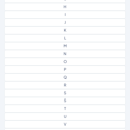
H
I
J
K
L
M
N
O
P
Q
R
S
Š
T
U
V