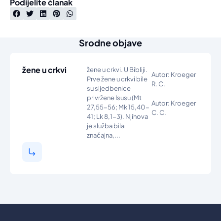
Podijelite članak
Srodne objave
žene u crkvi
žene u crkvi. U Bibliji.
Autor: Kroeger
Prve žene u crkvi bile
R. C.
su sljedbenice
privržene Isusu (Mt
Autor: Kroeger
27,55-56; Mk 15,40-
C. C.
41; Lk 8,1-3). Njihova
je služba bila
značajna,...