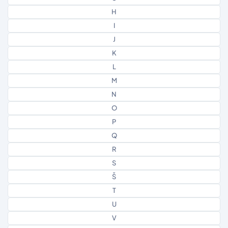
H
I
J
K
L
M
N
O
P
Q
R
S
Š
T
U
V