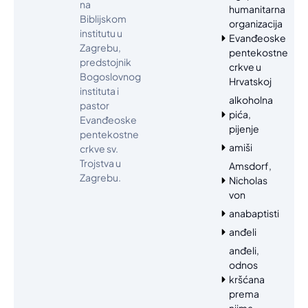
na
humanitarna
Biblijskom
organizacija
institutu u
Evanđeoske
Zagrebu,
pentekostne
predstojnik
crkve u
Bogoslovnog
Hrvatskoj
instituta i
alkoholna
pastor
pića,
Evanđeoske
pijenje
pentekostne
amiši
crkve sv.
Trojstva u
Amsdorf,
Zagrebu.
Nicholas
von
anabaptisti
anđeli
anđeli,
odnos
kršćana
prema
njima