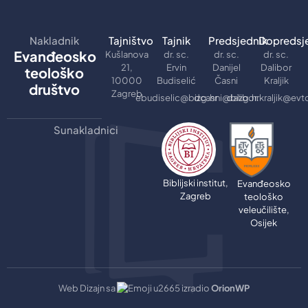
Nakladnik
Tajništvo
Tajnik
Predsjednik
Dopredsj
Evanđeosko
Kušlanova
dr. sc.
dr. sc.
dr. sc.
21,
Ervin
Danijel
Dalibor
teološko
10000
Budiselić
Časni
Kraljik
društvo
Zagreb
ebudiselic@bizg.hr
dcasni@bizg.hr
dalibor.kraljik@evt
Sunakladnici
Biblijski institut,
Evanđeosko
Zagreb
teološko
veleučilište,
Osijek
Web Dizajn sa
izradio
OrionWP