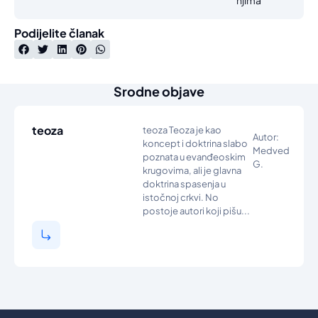
Podijelite članak
Srodne objave
teoza
teoza Teoza je kao
Autor:
koncept i doktrina slabo
Medved
poznata u evanđeoskim
G.
krugovima, ali je glavna
doktrina spasenja u
istočnoj crkvi. No
postoje autori koji pišu...