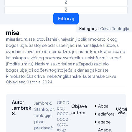
Z
Ž
Filtriraj
,
Kategorija:
Crkva
Teologija
misa
misa
(lat.
missa,
otpuštanje), najvažniji oblik rimokatoličkog
bogoslužja. Sastoji se od službe riječi i euharistijske službe, s
uvodnim i završnim obredima. Izraz je nastao kao skraćenica od
latinskoga završnog pozdrava svećenika u misi:
Ite missa est!
(Pođite u miru). Naziv misa koristi se na Zapadu za cijelo
bogoslužje još od četvrtog stoljeća, a danas ga koriste
Rimokatolička crkva i neke Anglikanske i Luteranske crkve.
Objavljeno: 1 srpnja, 2024
Autor:
Jambrek,
ORCID
Objave
Abba
Jambrek
broj:
Stanko, dr.
Učitaj
autora
S.
više
adiafora
0000-
teologije,
0002-
pisac,
agape
6877-
predavač
Agape,
9247