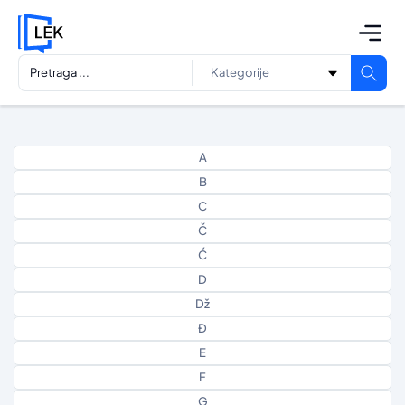
A
B
C
Č
Ć
D
Dž
Đ
E
F
G