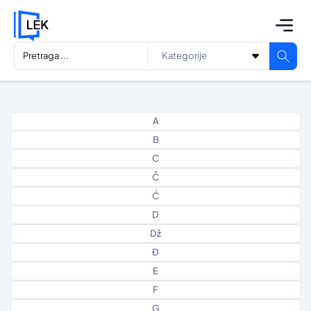
A
B
C
Č
Ć
D
Dž
Đ
E
F
G