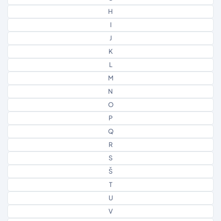
H
I
J
K
L
M
N
O
P
Q
R
S
Š
T
U
V