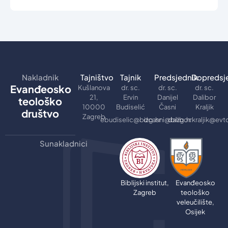
Nakladnik
Tajništvo
Tajnik
Predsjednik
Dopredsj
Evanđeosko
Kušlanova
dr. sc.
dr. sc.
dr. sc.
21,
Ervin
Danijel
Dalibor
teološko
10000
Budiselić
Časni
Kraljik
društvo
Zagreb
ebudiselic@bizg.hr
dcasni@bizg.hr
dalibor.kraljik@evt
Sunakladnici
Biblijski institut,
Evanđeosko
Zagreb
teološko
veleučilište,
Osijek