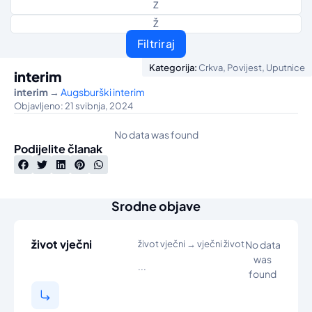
Z
Ž
Filtriraj
,
,
Kategorija:
Crkva
Povijest
Uputnice
interim
interim
→
Augsburški interim
Objavljeno: 21 svibnja, 2024
No data was found
Podijelite članak
Srodne objave
život vječni
život vječni → vječni život
No data
was
...
found