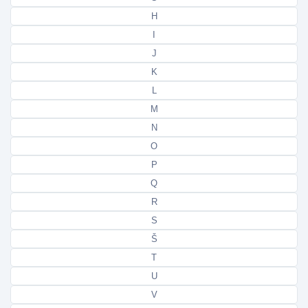
H
I
J
K
L
M
N
O
P
Q
R
S
Š
T
U
V