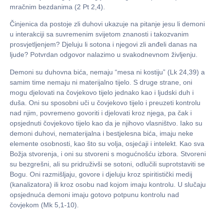
mračnim bezdanima (2 Pt 2,4).
Činjenica da postoje zli duhovi ukazuje na pitanje jesu li demoni
u interakciji sa suvremenim svijetom znanosti i takozvanim
prosvjetljenjem? Djeluju li sotona i njegovi zli anđeli danas na
ljude? Potvrdan odgovor nalazimo u svakodnevnom življenju.
Demoni su duhovna bića, nemaju “mesa ni kostiju” (Lk 24,39) a
samim time nemaju ni materijalno tijelo. S druge strane, oni
mogu djelovati na čovjekovo tijelo jednako kao i ljudski duh i
duša. Oni su sposobni uči u čovjekovo tijelo i preuzeti kontrolu
nad njim, povremeno govoriti i djelovati kroz njega, pa čak i
opsjednuti čovjekovo tijelo kao da je njihovo vlasništvo. Iako su
demoni duhovi, nematerijalna i bestjelesna bića, imaju neke
elemente osobnosti, kao što su volja, osjećaji i intelekt. Kao sva
Božja stvorenja, i oni su stvoreni s mogućnošću izbora. Stvoreni
su bezgrešni, ali su pridruživši se sotoni, odlučili suprotstaviti se
Bogu. Oni razmišljaju, govore i djeluju kroz spiritistički medij
(kanalizatora) ili kroz osobu nad kojom imaju kontrolu. U slučaju
opsjednuća demoni imaju gotovo potpunu kontrolu nad
čovjekom (Mk 5,1-10).