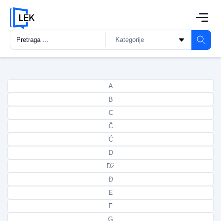
A
B
C
Č
Ć
D
Dž
Đ
E
F
G