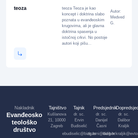
teoza
teoza Teoza je kao
Autor:
koncept i doktrina slabo
Medved
poznata u evanđeoskim
G.
krugovima, ali je glavna
doktrina spasenja u
istočnoj crkvi. No postoje
autori koji pišu...
Nakladnik
Tajništvo
Tajnik
Predsjednik
Dopredsjed
Evanđeosko
Kušlanova
dr. sc.
dr. sc.
dr. sc.
21, 10000
Ervin
Danijel
Dalibor
teološko
Zagreb
Budiselić
Časni
Kraljik
društvo
ebudiselic@bizg.hr
dcasni@bizg.hr
dalibor.kraljik@evto