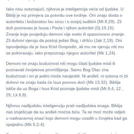
Iako nisu sveznajući, njihova je inteligencija veća od ljudske. U
Bibliji je niz primjera za potvrdu ove tvrdnje. Oni znaju dosta o
autoritetu i božanstvu Isu sovu i o svojoj sudbini (Mt 8,29). Zli
duh poznavao je Isusa i Pavla i njihov autoritet (Dj 19,15).
Znanje koje posjeduju demoni nije sveto ili spasonosno znanje.
Zli duhovi vjeruju da postoji jedan Bog, i dršću (Jak 2,19). Oni
ispovijedaju da je Isus Krist Gospodin, ali mu ne vjeruju niti mu
se pokoravaju, iako prepoznaju njegov autoritet (Mk 1,24).
Demoni ne znaju budućnost niti mogu čitati ljudske misli ili
poznavati čovjekova promišljanja. Samo Bog Otac zna
budućnost i on je jedini može navijestiti. Ni anđeli, ni sotona ni zli
duhovi ne znaju kada će Isus ponovo doći (Mk 13,32). Biblija
ističe da uz Boga i Isus Krist poznaje ljudske misli (Mt 9,4, 12 ,
25; Lk 6,8).
Njihovu nadljudsku inteligenciju prati nadljudska snaga. Biblija
nas izvješćuje da su anđeli moćna bića. Ta se moć može vidjeti
u nadnaravnoj snazi koju demoni mogu usaditi u čovjeka kad ga
opsjednu (Mk 5,2-4).