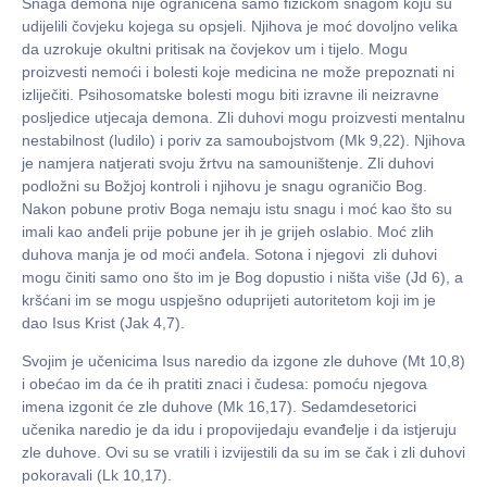
Snaga demona nije ograničena samo fizičkom snagom koju su
udijelili čovjeku kojega su opsjeli. Njihova je moć dovoljno velika
da uzrokuje okultni pritisak na čovjekov um i tijelo. Mogu
proizvesti nemoći i bolesti koje medicina ne može prepoznati ni
izliječiti. Psihosomatske bolesti mogu biti izravne ili neizravne
posljedice utjecaja demona. Zli duhovi mogu proizvesti mentalnu
nestabilnost (ludilo) i poriv za samoubojstvom (Mk 9,22). Njihova
je namjera natjerati svoju žrtvu na samouništenje. Zli duhovi
podložni su Božjoj kontroli i njihovu je snagu ograničio Bog.
Nakon pobune protiv Boga nemaju istu snagu i moć kao što su
imali kao anđeli prije pobune jer ih je grijeh oslabio. Moć zlih
duhova manja je od moći anđela. Sotona i njegovi zli duhovi
mogu činiti samo ono što im je Bog dopustio i ništa više (Jd 6), a
kršćani im se mogu uspješno oduprijeti autoritetom koji im je
dao Isus Krist (Jak 4,7).
Svojim je učenicima Isus naredio da izgone zle duhove (Mt 10,8)
i obećao im da će ih pratiti znaci i čudesa: pomoću njegova
imena izgonit će zle duhove (Mk 16,17). Sedamdesetorici
učenika naredio je da idu i propovijedaju evanđelje i da istjeruju
zle duhove. Ovi su se vratili i izvijestili da su im se čak i zli duhovi
pokoravali (Lk 10,17).