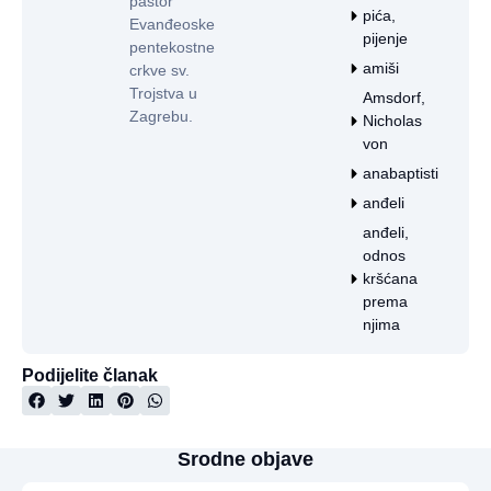
pastor
pića,
Evanđeoske
pijenje
pentekostne
amiši
crkve sv.
Trojstva u
Amsdorf,
Zagrebu.
Nicholas
von
anabaptisti
anđeli
anđeli,
odnos
kršćana
prema
njima
Podijelite članak
Srodne objave