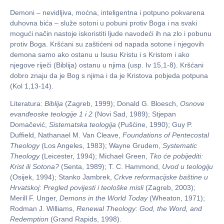
Demoni – nevidljiva, moćna, inteligentna i potpuno pokvarena
duhovna bića – služe sotoni u pobuni protiv Boga i na svaki
mogući način nastoje iskoristiti ljude navodeći ih na zlo i pobunu
protiv Boga. Kršćani su zaštićeni od napada sotone i njegovih
demona samo ako ostanu u Isusu Kristu i s Kristom i ako
njegove riječi (Biblija) ostanu u njima (usp. Iv 15,1-8). Kršćani
dobro znaju da je Bog s njima i da je Kristova pobjeda potpuna
(Kol 1,13-14).
Literatura:
Biblija
(Zagreb, 1999); Donald G. Bloesch,
Osnove
evan
đ
eoske teologije 1 i 2
(Novi Sad, 1989); Stjepan
Domačević,
Sistematska teologija
(Pušćine, 1990); Guy P.
Duffield, Nathanael M. Van Cleave,
Foundations of Pentecostal
Theology
(Los Angeles, 1983); Wayne Grudem,
Systematic
Theology
(Leicester, 1994); Michael Green,
Tko
ć
e pobijediti:
Krist ili Sotona?
(Senta, 1989); T. C. Hammond,
Uvod u teologiju
(Osijek, 1994); Stanko Jambrek,
Crkve reformacijske ba
š
tine u
Hrvatskoj: Pregled povijesti i teolo
š
ke misli
(Zagreb, 2003);
Merill F. Unger,
Demons in the World Today
(Wheaton, 1971);
Rodman J. Williams,
Renewal Theology: God, the Word, and
Redemption
(Grand Rapids, 1998).