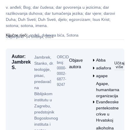
v. anđeli; Bog; dar čudesa; dar govorenja u jezicima; dar
razlikovanja duhova; dar tumačenja jezika; dar vjere; darovi
Duha; Duh Sveti; Duh Sveti, djelo; egzorcizam; Isus Krist;
sotona; sotona, imena.
,
,
Ključne riječi:
anđeli
duhovna bića
Sotona
Objavljeno: 14 svibnja, 2024
Autor:
Jambrek,
ORCID
Objave
Abba
Jambrek
broj:
Stanko, dr.
Učitaj
autora
više
S.
adiafora
0000-
teologije,
0002-
pisac,
agape
6877-
predavač
Agape,
9247
na
humanitarna
Biblijskom
organizacija
institutu u
Evanđeoske
Zagrebu,
pentekostne
predstojnik
crkve u
Bogoslovnog
Hrvatskoj
instituta i
alkoholna