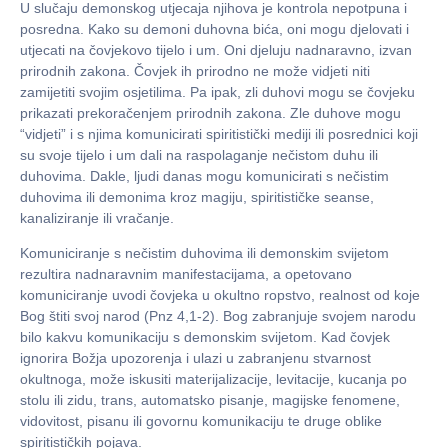
U slučaju demonskog utjecaja njihova je kontrola nepotpuna i
posredna. Kako su demoni duhovna bića, oni mogu djelovati i
utjecati na čovjekovo tijelo i um. Oni djeluju nadnaravno, izvan
prirodnih zakona. Čovjek ih prirodno ne može vidjeti niti
zamijetiti svojim osjetilima. Pa ipak, zli duhovi mogu se čovjeku
prikazati prekoračenjem prirodnih zakona. Zle duhove mogu
“vidjeti” i s njima komunicirati spiritistički mediji ili posrednici koji
su svoje tijelo i um dali na raspolaganje nečistom duhu ili
duhovima. Dakle, ljudi danas mogu komunicirati s nečistim
duhovima ili demonima kroz magiju, spiritističke seanse,
kanaliziranje ili vračanje.
Komuniciranje s nečistim duhovima ili demonskim svijetom
rezultira nadnaravnim manifestacijama, a opetovano
komuniciranje uvodi čovjeka u okultno ropstvo, realnost od koje
Bog štiti svoj narod (Pnz 4,1-2). Bog zabranjuje svojem narodu
bilo kakvu komunikaciju s demonskim svijetom. Kad čovjek
ignorira Božja upozorenja i ulazi u zabranjenu stvarnost
okultnoga, može iskusiti materijalizacije, levitacije, kucanja po
stolu ili zidu, trans, automatsko pisanje, magijske fenomene,
vidovitost, pisanu ili govornu komunikaciju te druge oblike
spiritističkih pojava.