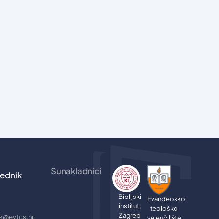
Sunakladnici
ednik
Biblijski
Evanđeosko
institut,
teološko
Zagreb
jik@evtos.hr
veleučilište,