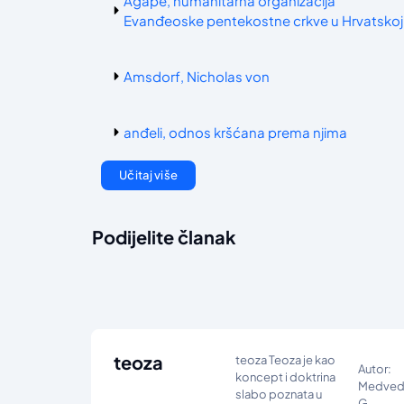
Agape, humanitarna organizacija
Evanđeoske pentekostne crkve u Hrvatskoj
Amsdorf, Nicholas von
anđeli, odnos kršćana prema njima
Učitaj više
Podijelite članak
teoza
teoza Teoza je kao
Autor:
koncept i doktrina
Medve
slabo poznata u
G.