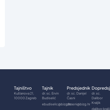
Tajništvo
Tajnik
Predsjednik
Dopredsj
Kušlanova 21,
dr. sc. Ervin
dr. sc. Danijel
dr. sc.
10000 Zagreb
Budiselić
Časni
Dalibor
Kraljik
ebudiselic@bizg.hr
dcasni@bizg.hr
dalibor.kral