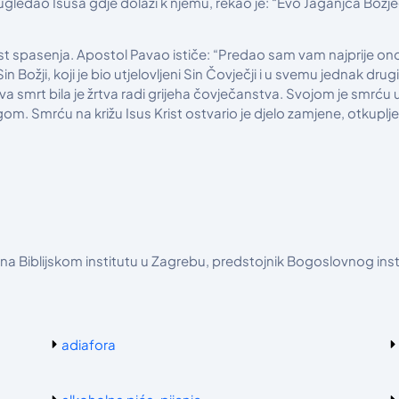
ledao Isusa gdje dolazi k njemu, rekao je: “Evo Jaganjca Božjega k
jest spasenja. Apostol Pavao ističe: “Predao sam vam najprije on
 Sin Božji, koji je bio utjelovljeni Sin Čovječji i u svemu jednak dr
smrt bila je žrtva radi grijeha čovječanstva. Svojom je smrću 
. Smrću na križu Isus Krist ostvario je djelo zamjene, otkuplje
č na Biblijskom institutu u Zagrebu, predstojnik Bogoslovnog in
adiafora