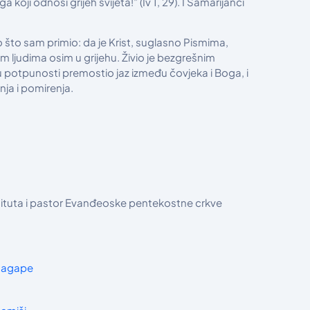
oji odnosi grijeh svijeta!” (Iv 1, 29). I Samarijanci
o što sam primio: da je Krist, suglasno Pismima,
ugim ljudima osim u grijehu. Živio je bezgrešnim
u potpunosti premostio jaz između čovjeka i Boga, i
nja i pomirenja.
stituta i pastor Evanđeoske pentekostne crkve
agape