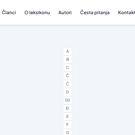
Članci
O leksikonu
Autori
Česta pitanja
Kontak
A
B
C
Č
Ć
D
Dž
Đ
E
F
G