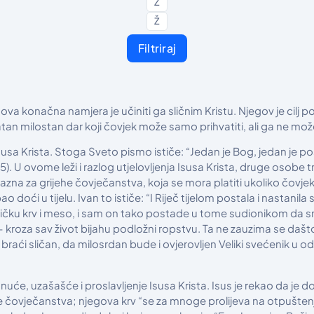
Z
Ž
Filtriraj
va konačna namjera je učiniti ga sličnim Kristu. Njegov je cilj 
tan milostan dar koji čovjek može samo prihvatiti, ali ga ne može
sa Krista. Stoga Sveto pismo ističe: “Jedan je Bog, jedan je posr
. U ovome leži i razlog utjelovljenja Isusa Krista, druge osobe 
azna za grijehe čovječanstva, koja se mora platiti ukoliko čovjek
o doći u tijelu. Ivan to ističe: “I Riječ tijelom postala i nastani
edničku krv i meso, i sam on tako postade u tome sudionikom da 
 – kroza sav život bijahu podložni ropstvu. Ta ne zauzima se da
aći sličan, da milosrdan bude i ovjerovljen Veliki svećenik u 
će, uzašašće i proslavljenje Isusa Krista. Isus je rekao da je do
he čovječanstva; njegova krv “se za mnoge prolijeva na otpuštenje