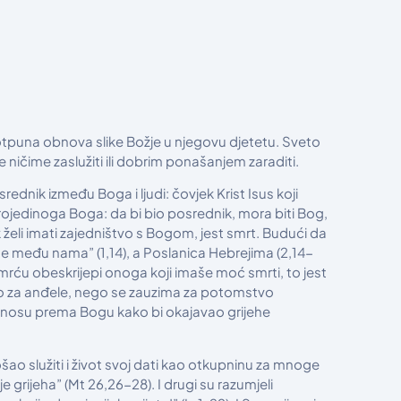
potpuna obnova slike Božje u njegovu djetetu. Sveto
 ničime zaslužiti ili dobrim ponašanjem zaraditi.
ednik između Boga i ljudi: čovjek Krist Isus koji
trojedinoga Boga: da bi bio posrednik, mora biti Bog,
 želi imati zajedništvo s Bogom, jest smrt. Budući da
la se među nama” (1,14), a Poslanica Hebrejima (2,14-
smrću obeskrijepi onoga koji imaše moć smrti, to jest
što za anđele, nego se zauzima za potomstvo
odnosu prema Bogu kako bi okajavao grijehe
šao služiti i život svoj dati kao otkupninu za mnoge
 grijeha” (Mt 26,26-28). I drugi su razumjeli