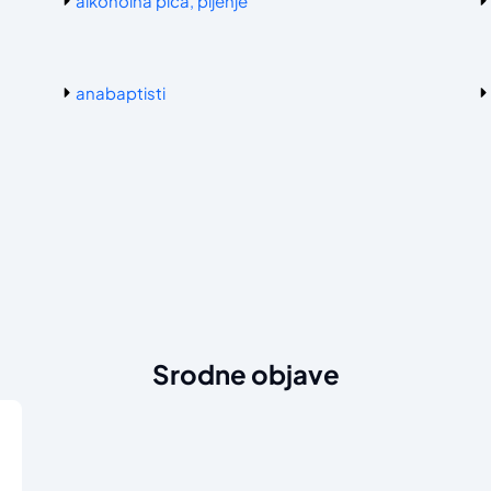
alkoholna pića, pijenje
anabaptisti
Srodne objave
d