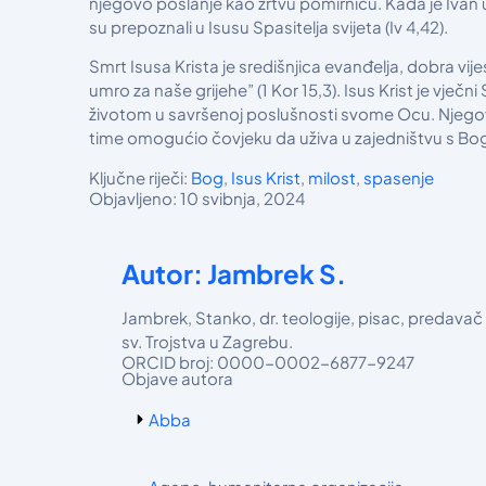
njegovo poslanje kao žrtvu pomirnicu. Kada je Ivan ug
su prepoznali u Isusu Spasitelja svijeta (Iv 4,42).
Smrt Isusa Krista je središnjica evanđelja, dobra vi
umro za naše grijehe” (1 Kor 15,3). Isus Krist je vječni
životom u savršenoj poslušnosti svome Ocu. Njegova 
time omogućio čovjeku da uživa u zajedništvu s Bogom
Ključne riječi:
Bog
,
Isus Krist
,
milost
,
spasenje
Objavljeno: 10 svibnja, 2024
Autor: Jambrek S.
Jambrek, Stanko, dr. teologije, pisac, predava
sv. Trojstva u Zagrebu.
ORCID broj: 0000-0002-6877-9247
Objave autora
Abba