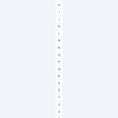
H
I
J
K
L
M
N
O
P
Q
R
S
Š
T
U
V