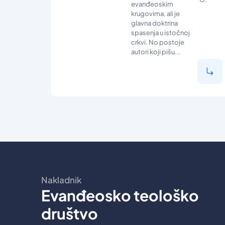
evanđeoskim
krugovima, ali je
glavna doktrina
spasenja u istočnoj
crkvi. No postoje
autori koji pišu...
Nakladnik
Evanđeosko teološko
društvo