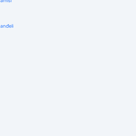
amiši
anđeli