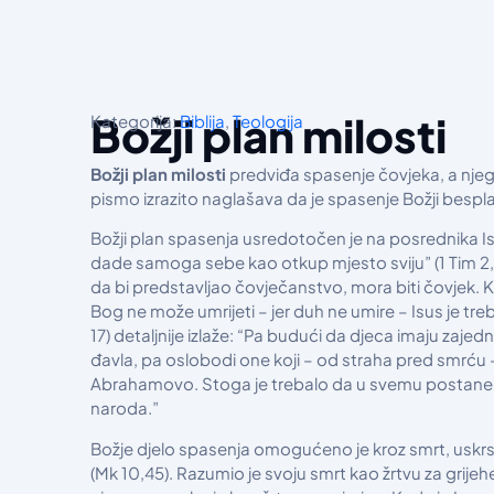
Božji plan milosti
Kategorija:
Biblija
,
Teologija
Božji plan milosti
predviđa spasenje čovjeka, a njego
pismo izrazito naglašava da je spasenje Božji bespla
Božji plan spasenja usredotočen je na posrednika Isu
dade samoga sebe kao otkup mjesto sviju” (1 Tim 2,5)
da bi predstavljao čovječanstvo, mora biti čovjek. K
Bog ne može umrijeti – jer duh ne umire – Isus je treba
17) detaljnije izlaže: “Pa budući da djeca imaju zaj
đavla, pa oslobodi one koji – od straha pred smrću
Abrahamovo. Stoga je trebalo da u svemu postane br
naroda.”
Božje djelo spasenja omogućeno je kroz smrt, uskrsnu
(Mk 10,45). Razumio je svoju smrt kao žrtvu za grije