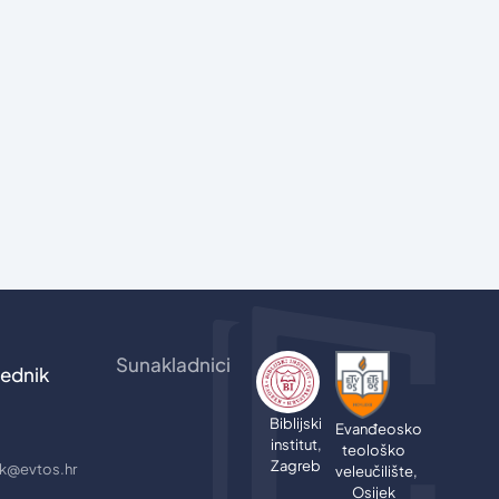
Sunakladnici
ednik
Biblijski
Evanđeosko
institut,
teološko
Zagreb
jik@evtos.hr
veleučilište,
Osijek