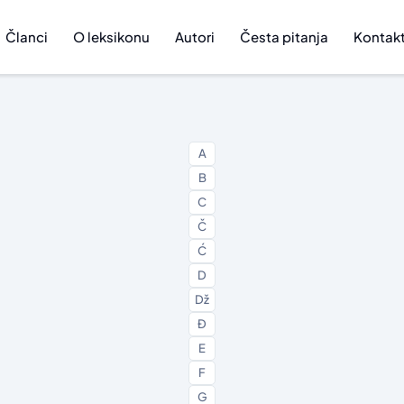
Članci
O leksikonu
Autori
Česta pitanja
Kontak
A
B
C
Č
Ć
D
Dž
Đ
E
F
G