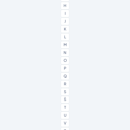
H
I
J
K
L
M
N
O
P
Q
R
S
Š
T
U
V