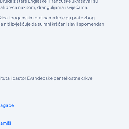
 Druidi iz stare Engleske i Francuske ukrašavali su
vali drvca nakitom, drangulijama i svijećama.
 Božića i poganskim praksama koje ga prate zbog
 niti izvješćuje da su rani kršćani slavili spomendan
stituta i pastor Evanđeoske pentekostne crkve
agape
amiši