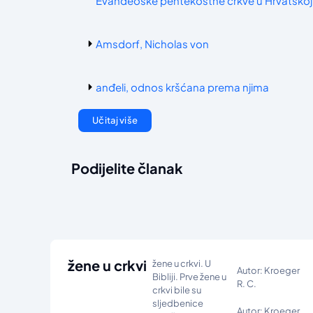
Evanđeoske pentekostne crkve u Hrvatskoj
Amsdorf, Nicholas von
anđeli, odnos kršćana prema njima
Učitaj više
Podijelite članak
žene u crkvi
žene u crkvi. U
Autor: Kroeger
Bibliji. Prve žene u
R. C.
crkvi bile su
sljedbenice
Autor: Kroeger