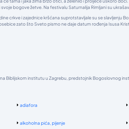
a će tama i jaka zima brzo otići, a zelenilo i proljeće uskoro doći.
 svoje bogove žetve. Na festivalu Saturnalija Rimljani su ukraša
edine crkve i zajednice kršćana suprotstavljale su se slavljenju
posebice zato što Sveto pismo ne daje datum rođenja Isusa Krista
č na Biblijskom institutu u Zagrebu, predstojnik Bogoslovnog in
adiafora
alkoholna pića, pijenje