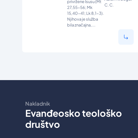
privržene Isusu (Mt
C. C.
27,55-56; Mk
15,40-41; Lk 8,1-3).
Njihova je služba
bila značajna,...
Nakladnik
Evanđeosko teološko
društvo