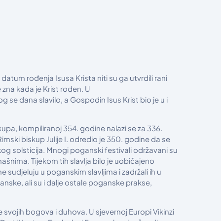
atum rođenja Isusa Krista niti su ga utvrdili rani
 zna kada je Krist rođen. U
og se dana slavilo, a Gospodin Isus Krist bio je u i
kupa, kompiliranoj 354. godine nalazi se za 336.
imski biskup Julije I. odredio je 350. godine da se
kog solsticija. Mnogi poganski festivali održavani su
mašnima. Tijekom tih slavlja bilo je uobičajeno
 sudjeluju u poganskim slavljima i zadržali ih u
anske, ali su i dalje ostale poganske prakse,
je svojih bogova i duhova. U sjevernoj Europi Vikinzi