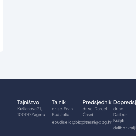
Tajništvo
Tajnik
Predsjednik
Dopredsj
Kušlanova 21,
dr. sc. Ervin
dr. sc. Danijel
dr. sc.
10000 Zagreb
Budiselić
Časni
Dalibor
Kraljik
ebudiselic@bizg.hr
dcasni@bizg.hr
dalibor.kral