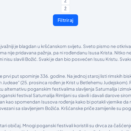
Z
Ž
Filtriraj
ažniji je blagdan u kršćanskom svijetu. Sveto pismo ne otkriva d
ima nije pridavana pažnja, pa ni rođendanu Isusa Krista. Nitko ne
ćani nisu slavili Božić. Svaki je dan bio posvećen Isusu Kristu. Svak
prvi put spominje 336. godine. Na jednoj staroj listi rimskih bis
em Judeae
” (25. prosinca rođen je Krist u Betlehemu Judejskom). R
u alternativu poganskim festivalima slavljenja Saturnalija i zims
anski festival Saturnalija Rimljani su slavili i davali darove siro
j dan kao spomendan Isusova rođenja kako bi potakli vjernike da ne
povezani sa slavljenjem Božića. Kršćanske priče zamijenile su pog
tari običaj. Mnogi poganski festivali koristili su drvca za čašćen