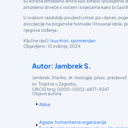
su koristili zimzeleno drvce kao simbol i podsjetnik d
zimzeleno drveće s voćem i svijećama kako bi častili
U svakom razdoblju povijesti crkve, pa i danas, poj
asocijacije na poganske festivale i štovanje idola, 
njegova rođenja.
Ključne riječi:
Isus Krist
,
spomendan
Objavljeno: 10 svibnja, 2024
Autor: Jambrek S.
Jambrek, Stanko, dr. teologije, pisac, predava
sv. Trojstva u Zagrebu.
ORCID broj: 0000-0002-6877-9247
Objave autora
Abba
Agape, humanitarna organizacija