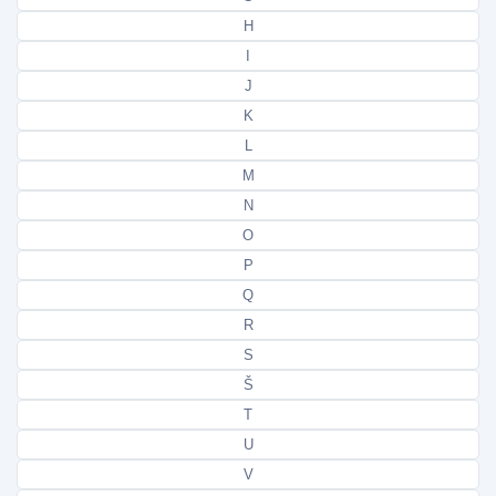
H
I
J
K
L
M
N
O
P
Q
R
S
Š
T
U
V