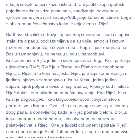
u kojoj čovjek nalazi i krizu i istinu. 3. U dijalektičkoj napetosti
pojedinac otkriva krize postojanja, osuđivanje, odvojenost,
vjerovanje/nevjeru i prihvaćanje/odbijanje konačne istine o Bogu
s obzirom na čovječanstvo kako je objavljena u Riječi.
Barthovo stajalište o Božjoj apsolutnoj suverenosti kao i njegovo
stajalište o padu, podrazumijeva da su volja, emocije i razum
razoreni i ne dopuštaju čovjeku otkriti Boga. Ljudi reagiraju na
Božju samoobjavu, no nemaju ulogu u samoobjavi.
Kristocentrična Riječ jedini je izvor spoznaje Boga. Krist je Božja
utjelovljena Riječ; Riječ je u Pismu, no Pismo nije neophodno
Riječ; a Riječ je ta koja naviješta. Riječ je Božja komunikacija s
ljudima, njegova samoobjava u Isusu Kristu, jedna jedina
objava. Ljudi potpuno ovise o njoj. Sadržaj Riječi je sud i milost.
Riječ dolazi; ona nikada ne napušta stvorenje. Kao Riječ, Isus
Krist je Bogo
č
ovjek,
i kao Bogo
č
ovjek
uvodi čovječanstvo u
partnerstvo s Bogom. Ovo je bio dio prvoga saveza prekinutog
zbog pada, a obnovljenog kada je Riječ postala tijelom. Bibliju,
koju smatramo nadahnutom, jedinstvenom, ne smijemo
poistovjećivati s Riječi. Ona je ljudski dokument i postaje Riječ
samo onda kada je Sveti Duh potvrđuje; stoga je upotreba više i