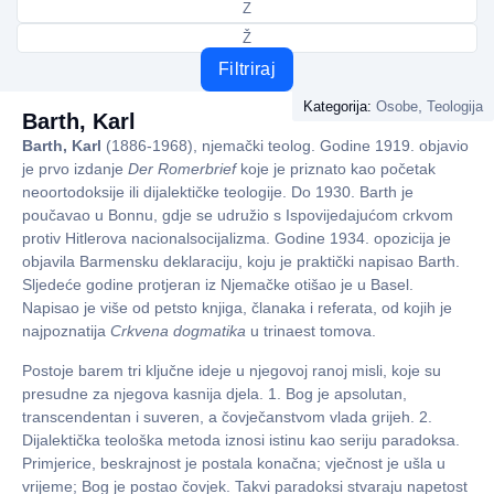
Z
Ž
Filtriraj
,
Kategorija:
Osobe
Teologija
Barth, Karl
Barth, Karl
(1886-1968), njemački teolog. Godine 1919. objavio
je prvo izdanje
Der Romerbrief
koje je priznato kao početak
neoortodoksije ili dijalektičke teologije. Do 1930. Barth je
poučavao u Bonnu, gdje se udružio s Ispovijedajućom crkvom
protiv Hitlerova nacionalsocijalizma. Godine 1934. opozicija je
objavila Barmensku deklaraciju, koju je praktički napisao Barth.
Sljedeće godine protjeran iz Njemačke otišao je u Basel.
Napisao je više od petsto knjiga, članaka i referata, od kojih je
najpoznatija
Crkvena dogmatika
u trinaest tomova.
Postoje barem tri ključne ideje u njegovoj ranoj misli, koje su
presudne za njegova kasnija djela. 1. Bog je apsolutan,
transcendentan i suveren, a čovječanstvom vlada grijeh. 2.
Dijalektička teološka metoda iznosi istinu kao seriju paradoksa.
Primjerice, beskrajnost je postala konačna; vječnost je ušla u
vrijeme; Bog je postao čovjek. Takvi paradoksi stvaraju napetost