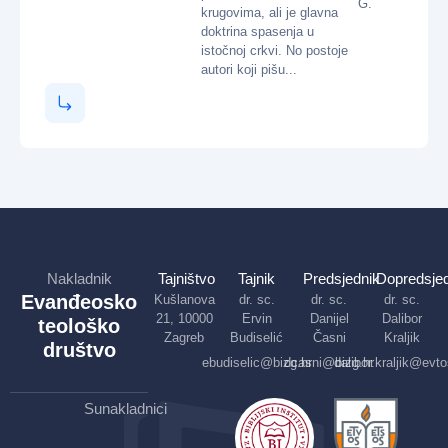
G.
krugovima, ali je glavna
doktrina spasenja u
istočnoj crkvi. No postoje
autori koji pišu...
Nakladnik
Tajništvo
Tajnik
Predsjednik
Dopredsjed
Evanđeosko
Kušlanova
dr. sc.
dr. sc.
dr. sc.
21, 10000
Ervin
Danijel
Dalibor
teološko
Zagreb
Budiselić
Časni
Kraljik
društvo
ebudiselic@bizg.hr
dcasni@bizg.hr
dalibor.kraljik@evto
Sunakladnici