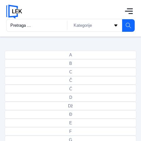
A
B
C
Č
Ć
D
Dž
Đ
E
F
G