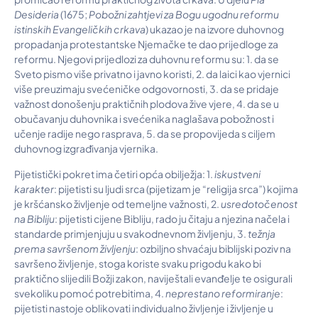
Desideria
(1675;
Pobo
ž
ni zahtjevi za Bogu ugodnu reformu
istinskih Evangeli
č
kih crkava
) ukazao je na izvore duhovnog
propadanja protestantske Njemačke te dao prijedloge za
reformu. Njegovi prijedlozi za duhovnu reformu su: 1. da se
Sveto pismo više privatno i javno koristi, 2. da laici kao vjernici
više preuzimaju svećeničke odgovornosti, 3. da se pridaje
važnost donošenju praktičnih plodova žive vjere, 4. da se u
obučavanju duhovnika i svećenika naglašava pobožnost i
učenje radije nego rasprava, 5. da se propovijeda s ciljem
duhovnog izgrađivanja vjernika.
Pijetistički pokret ima četiri opća obilježja: 1.
iskustveni
karakter
: pijetisti su ljudi srca (pijetizam je “religija srca”) kojima
je kršćansko življenje od temeljne važnosti, 2.
usredoto
č
enost
na Bibliju
: pijetisti cijene Bibliju, rado ju čitaju a njezina načela i
standarde primjenjuju u svakodnevnom življenju, 3.
te
ž
nja
prema savr
š
enom
ž
ivljenju
: ozbiljno shvaćaju biblijski poziv na
savršeno življenje, stoga koriste svaku prigodu kako bi
praktično slijedili Božji zakon, naviještali evanđelje te osigurali
svekoliku pomoć potrebitima, 4.
neprestano reformiranje
:
pijetisti nastoje oblikovati individualno življenje i življenje u