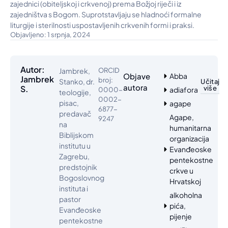
zajednici (obiteljskoj i crkvenoj) prema Božjoj riječi i iz
zajedništva s Bogom. Suprotstavljaju se hladnoći formalne
liturgije i sterilnosti uspostavljenih crkvenih formi i praksi.
Objavljeno: 1 srpnja, 2024
Autor:
Jambrek,
ORCID
Objave
Abba
Jambrek
broj:
Stanko, dr.
Učitaj
autora
S.
više
adiafora
0000-
teologije,
0002-
pisac,
agape
6877-
predavač
Agape,
9247
na
humanitarna
Biblijskom
organizacija
institutu u
Evanđeoske
Zagrebu,
pentekostne
predstojnik
crkve u
Bogoslovnog
Hrvatskoj
instituta i
alkoholna
pastor
pića,
Evanđeoske
pijenje
pentekostne