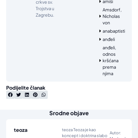
amiši
crkve sv.
Trojstva u
Amsdorf,
Zagrebu.
Nicholas
von
anabaptisti
anđeli
anđeli,
odnos
kršćana
prema
njima
Podijelite članak
Srodne objave
teoza
teoza Teoza je kao
Autor:
koncept i doktrina slabo