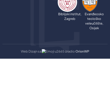
Biblijski institut,
Evanđeosko
Zagreb
teološko
veleučilište,
Osijek
Web Dizajn sa
izradio
OrionWP