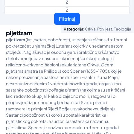
Z
Ž
Filtriraj
,
,
Kategorija:
Crkva
Povijest
Teologija
pijetizam
pijetizam
(lat.
pietas
, pobožnost), utjecajan kršćanski reformni
pokret začet u njemačkoj Luteranskoj crkvi u sedamnaestom
stoljeću. Naglašavao je osobnu vjeru i praktično kršćanstvo
djelotvorne ljubavi nasuprot ukočenoj školskoj teologiji i
religiozno-crkvenoj šabloni sekularizirane Crkve. Ocem
pijetizma smatra se Philipp Jakob Spener (1635-1705), koji je
nakon preuzimanja pastoralne službe u Frankfurtu na Majni,
nesretan izopačenim životom stanovnika grada, organizirao
sastanke pobožnosti (
collegia pietatis
) na kojima su se kršćani
laici redovito okupljali kako bi zajedno molili, razgovarali o
propovijedi iz prethodnog tjedna, čitali Sveto pismo i
razgovarali o primjeni Riječi Božje u svakodnevnu življenju.
Sastanci pobožnosti uskoro su postali karakteristika
pijetističkog pokreta, a sudionici sastanaka nazvani su
pijetistima. Spener je pozivao na moralnu reformu u gradu i
promicao reformu praktičnog života crkava. U djelu
Pia