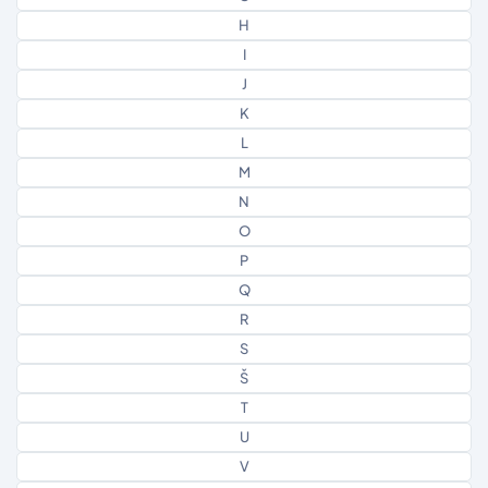
H
I
J
K
L
M
N
O
P
Q
R
S
Š
T
U
V