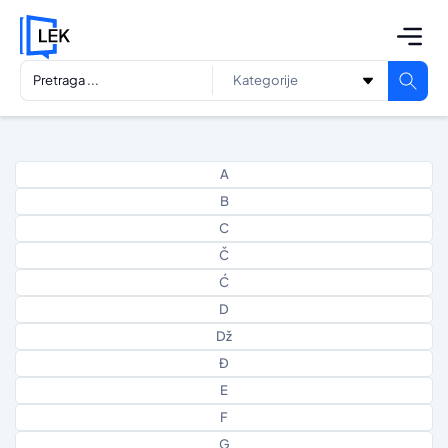
A
B
C
Č
Ć
D
Dž
Đ
E
F
G