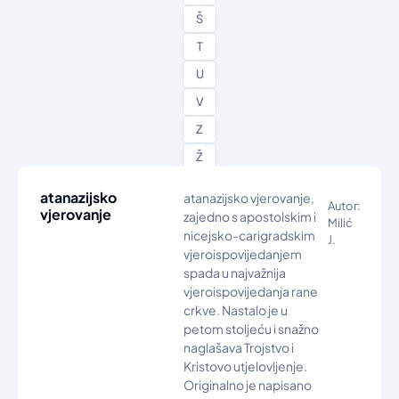
Š
T
U
V
Z
Ž
atanazijsko
atanazijsko vjerovanje,
Autor:
vjerovanje
zajedno s apostolskim i
Milić
nicejsko-carigradskim
J.
vjeroispovijedanjem
spada u najvažnija
vjeroispovijedanja rane
crkve. Nastalo je u
petom stoljeću i snažno
naglašava Trojstvo i
Kristovo utjelovljenje.
Originalno je napisano