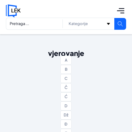
vjerovanje
A
B
C
Č
Ć
D
Dž
Đ