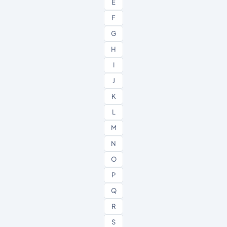
E
F
G
H
I
J
K
L
M
N
O
P
Q
R
S