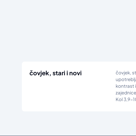
čovjek, stari i novi
čovjek, sta
upotreblj
kontrast 
zajednice
Kol 3,9-10