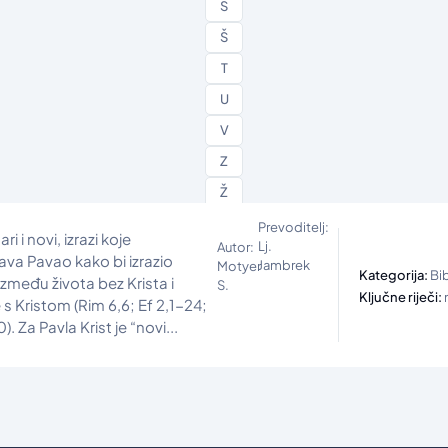
S
Š
T
U
V
Z
Ž
Prevoditelj:
ri i novi, izrazi koje
Lj.
Autor:
ava Pavao kako bi izrazio
Jambrek
Motyer
Kategorija:
Bib
između života bez Krista i
S.
Ključne riječi:
 s Kristom (Rim 6,6; Ef 2,1-24;
). Za Pavla Krist je “novi...