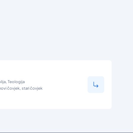
,
lija
Teologija
,
novi čovjek
stari čovjek