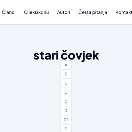
Članci
O leksikonu
Autori
Česta pitanja
Kontak
stari čovjek
A
B
C
Č
Ć
D
Dž
Đ