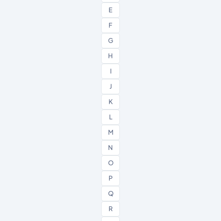
E
F
G
H
I
J
K
L
M
N
O
P
Q
R