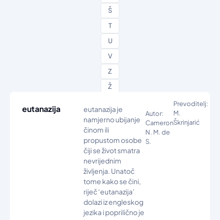
Š
T
U
V
Z
Ž
Prevoditelj:
eutanazija
eutanazija je
M.
Autor:
namjerno ubijanje
Škrinjarić
Cameron
činom ili
N. M. de
propustom osobe
S.
čiji se život smatra
nevrijednim
življenja. Unatoč
tome kako se čini,
riječ ‘eutanazija’
dolazi iz engleskog
jezika i poprilično je