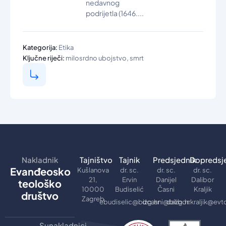
nedavnog
podrijetla (1646....
Kategorija:
Etika
,
Ključne riječi:
milosrdno ubojstvo
smrt
Nakladnik
Tajništvo
Tajnik
Predsjednik
Dopredsj
Evanđeosko
Kušlanova
dr. sc.
dr. sc.
dr. sc.
21,
Ervin
Danijel
Dalibor
teološko
10000
Budiselić
Časni
Kraljik
društvo
Zagreb
ebudiselic@bizg.hr
dcasni@bizg.hr
dalibor.kraljik@evt
Sunakladnici