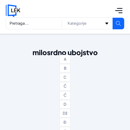
milosrdno ubojstvo
A
B
C
Č
Ć
D
Dž
Đ