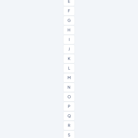
E
F
G
H
I
J
K
L
M
N
O
P
Q
R
S