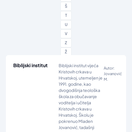
Š
T
U
V
Z
Ž
Biblijski institut
Biblijski institut vijeća
Autor:
Kristovih crkava u
Jovanović
Hrvatskoj, utemeljen je
M.
1991. godine, kao
dvogodišnja teološka
škola za obučavanje
voditelja i učitelja
Kristovih crkava u
Hrvatskoj. Školu je
pokrenuo Mladen
Jovanović, tadašnji