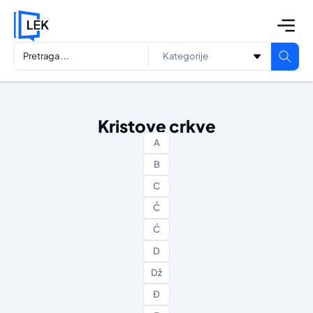
Kristove crkve
A
B
C
Č
Ć
D
Dž
Đ