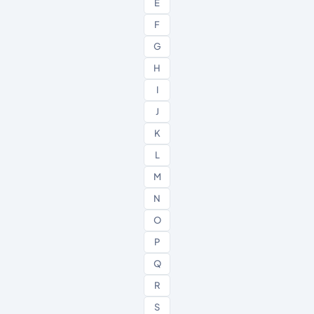
E
F
G
H
I
J
K
L
M
N
O
P
Q
R
S