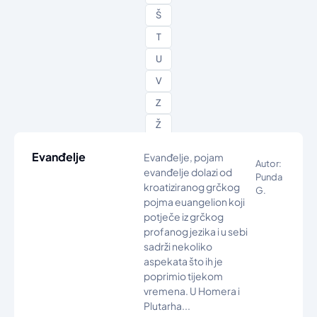
Š
T
U
V
Z
Ž
Evanđelje
Evanđelje, pojam
Autor:
evanđelje dolazi od
Punda
kroatiziranog grčkog
G.
pojma euangelion koji
potječe iz grčkog
profanog jezika i u sebi
sadrži nekoliko
aspekata što ih je
poprimio tijekom
vremena. U Homera i
Plutarha...