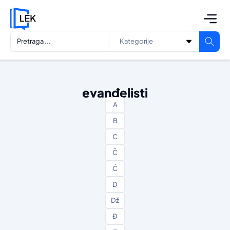
evanđelisti
A
B
C
Č
Ć
D
Dž
Đ