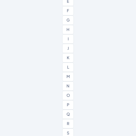
E
F
G
H
I
J
K
L
M
N
O
P
Q
R
S