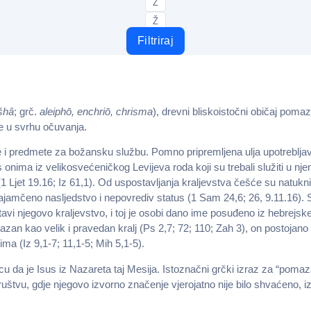
Z
Ž
Filtriraj
š
h
â
; grč.
aleiph
ō
, enchri
ō
, chrisma
), drevni bliskoistočni običaj pomaz
e u svrhu očuvanja.
e i predmete za božansku službu. Pomno pripremljena ulja upotreblja
 s onima iz velikosvećeničkog Levijeva roda koji su trebali služiti u n
1 Ljet 19.16; Iz 61,1). Od uspostavljanja kraljevstva češće su natuk
zajamčeno nasljedstvo i nepovrediv status (1 Sam 24,6; 26, 9.11.16). S
vi njegovo kraljevstvo, i toj je osobi dano ime posuđeno iz hebrejsk
kazan kao velik i pravedan kralj (Ps 2,7; 72; 110; Zah 3), on postoj
a (Iz 9,1-7; 11,1-5; Mih 5,1-5).
nicu da je Isus iz Nazareta taj Mesija. Istoznačni grčki izraz za “pomaz
štvu, gdje njegovo izvorno značenje vjerojatno nije bilo shvaćeno, iz