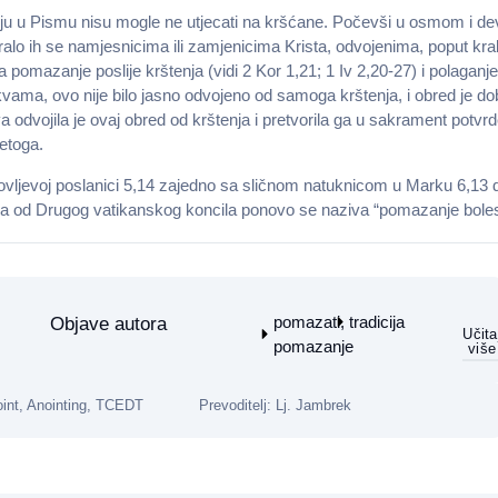
 u Pismu nisu mogle ne utjecati na kršćane. Počevši u osmom i deveto
lo ih se namjesnicima ili zamjenicima Krista, odvojenima, poput kral
 pomazanje poslije krštenja (vidi 2 Kor 1,21; 1 Iv 2,20-27) i polaganje 
vama, ovo nije bilo jasno odvojeno od samoga krštenja, i obred je dob
va odvojila je ovaj obred od krštenja i pretvorila ga u sakrament potvrd
vetoga.
ljevoj poslanici 5,14 zajedno sa sličnom natuknicom u Marku 6,13 dov
a od Drugog vatikanskog koncila ponovo se naziva “pomazanje boles
pomazati,
tradicija
Objave autora
Učita
pomazanje
više
oint, Anointing, TCEDT
Prevoditelj: Lj. Jambrek