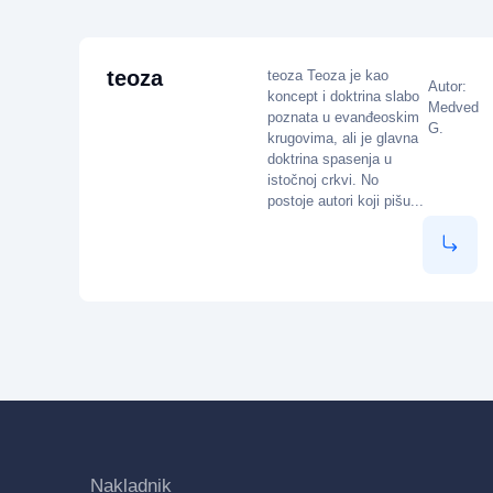
teoza
teoza Teoza je kao
Autor:
koncept i doktrina slabo
Medved
poznata u evanđeoskim
G.
krugovima, ali je glavna
doktrina spasenja u
istočnoj crkvi. No
postoje autori koji pišu...
Nakladnik