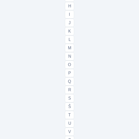
H
I
J
K
L
M
N
O
P
Q
R
S
Š
T
U
V