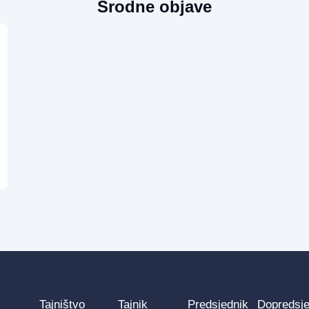
Srodne objave
Tajništvo
Tajnik
Predsjednik
Dopredsje