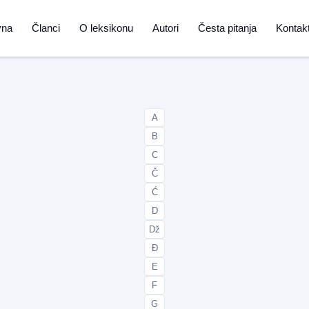
vna
Članci
O leksikonu
Autori
Česta pitanja
Kontak
A
B
C
Č
Ć
D
Dž
Đ
E
F
G