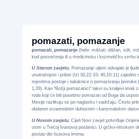
pomazati, pomazanje
pomazati, pomazanje
(hebr.
m
āš
ah, d
āš
an, s
û
k, mi
kod posvećenja ili u medicinsku i kozmetičku svrhu t
U Starom zavjetu.
Pomazanje uljem odvajalo je ljud
unutrašnjost i pribor (Izl 30,22-33; 40,10-11) zajedno
mjestima postoje i natuknice o pomazivanju proroka (
1,39). Kao “Božji pomazanici” takvi su kraljevi imali 
roda koji će biti posebno pomazan od Boga da usposta
Mesije razlikuju se po naglasku i sadržaju. Često pri
obdaren izvanrednim duhovnim i karizmatskim darovim
U Novom zavjetu.
Cijeli Novi zavjet potvrđuje činje
osim u Trećoj Ivanovoj poslanici. U grčko-rimskom dru
postao dio Isusova imena.