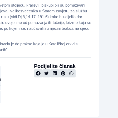
m stoljeću, kraljevi i biskupi bili su pomazivani
jeva i velikosvećenika u Starom zavjetu, za službu
ruku (vidi Dj 8,14-17; 191-6) kako bi udijelila dar
io svoje ime od pomazanja ili, točnije, krizme koja se
e, po kojem se, naučavali su njezini teolozi, na djecu
ela je do prakse koja je u Katoličkoj crkvi s
nih”.
Podijelite članak
j