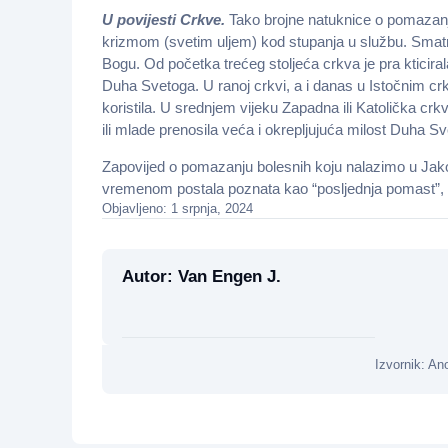
U povijesti Crkve.
Tako brojne natuknice o pomazanju
krizmom (svetim uljem) kod stupanja u službu. Smatra
Bogu. Od početka trećeg stoljeća crkva je pra kticirala
Duha Svetoga. U ranoj crkvi, a i danas u Istočnim crk
koristila. U srednjem vijeku Zapadna ili Katolička crk
ili mlade prenosila veća i okrepljujuća milost Duha S
Zapovijed o pomazanju bolesnih koju nalazimo u Jakov
vremenom postala poznata kao “posljednja pomast”, 
Objavljeno: 1 srpnja, 2024
Autor: Van Engen J.
Izvornik: An