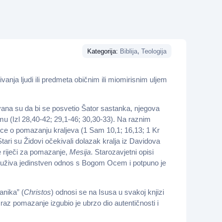
,
Kategorija:
Biblija
Teologija
ivanja ljudi ili predmeta običnim ili miomirisnim uljem
vana su da bi se posvetio Šator sastanka, njegova
jemu (Izl 28,40-42; 29,1-46; 30,30-33). Na raznim
nice o pomazanju kraljeva (1 Sam 10,1; 16,13; 1 Kr
tari su Židovi očekivali dolazak kralja iz Davidova
e riječi za pomazanje,
Mesija
. Starozavjetni opisi
ano uživa jedinstven odnos s Bogom Ocem i potpuno je
anika” (
Christos
) odnosi se na Isusa u svakoj knjizi
raz pomazanje izgubio je ubrzo dio autentičnosti i