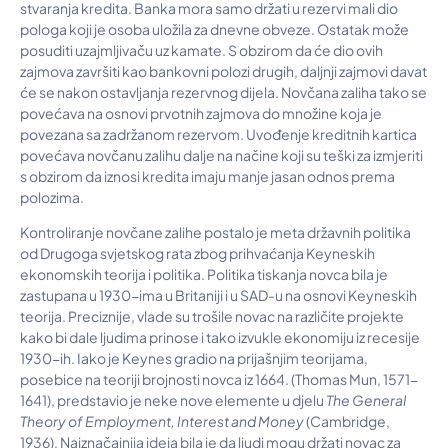
stvaranja kredita. Banka mora samo držati u rezervi mali dio
pologa koji je osoba uložila za dnevne obveze. Ostatak može
posuditi uzajmljivaču uz kamate. S obzirom da će dio ovih
zajmova završiti kao bankovni polozi drugih, daljnji zajmovi davat
će se nakon ostavljanja rezervnog dijela. Novčana zaliha tako se
povećava na osnovi prvotnih zajmova do množine koja je
povezana sa zadržanom rezervom. Uvođenje kreditnih kartica
povećava novčanu zalihu dalje na načine koji su teški za izmjeriti
s obzirom da iznosi kredita imaju manje jasan odnos prema
polozima.
Kontroliranje novčane zalihe postalo je meta državnih politika
od Drugoga svjetskog rata zbog prihvaćanja Keyneskih
ekonomskih teorija i politika. Politika tiskanja novca bila je
zastupana u 1930-ima u Britaniji i u SAD-u na osnovi Keyneskih
teorija. Preciznije, vlade su trošile novac na različite projekte
kako bi dale ljudima prinose i tako izvukle ekonomiju iz recesije
1930-ih. Iako je Keynes gradio na prijašnjim teorijama,
posebice na teoriji brojnosti novca iz 1664. (Thomas Mun, 1571-
1641), predstavio je neke nove elemente u djelu
The General
Theory of Employment, Interest and Money
(Cambridge,
1936). Najznačajnija ideja bila je da ljudi mogu držati novac za