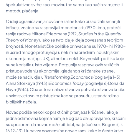
špekulativne svrhe kao imovinu i ne samo kao način zamjene ili
metodu plaćanja.
O ideji ograničavanja novčane zalihe kako bi zadržali i smanjili
inflaciju znatno su raspravljali monetaristi u 1970-ima, prateći
ranije radove Miltona Friedmana (1912,
Studies in the Quantity
Theory of Money
), iako se tvrdi da je ideja povezana s teorijom
brojnosti. Monetarističke politike prihvaćene su 1970-ih i 1980-
ih usred mnogo proturječja u nekim naprednim industrijskim
ekonomijama (npr. UK), ali ne bez nekih Keyneskih politika koje
su se koristile u isto vrijeme. Potpunija rasprava ovih različitih
pristupa vođenju ekonomije, gledano s kršćanske strane,
može se naći u djelu
Transforming Economics
(poglavlja 1-3)
Alana Storkeya (1943) i
Economics Today
(poglavlje 6) Donalda
Haya (1944). Oba autora nalaze stvari za pohvalu i stvari za kritiku
u svim svjetovnim pristupima kad se prosuđuju standardima
biblijskih načela.
Novac podiže nekoliko praktičnih pitanja za kršćane. Iako je
jedna od imovina kojima nam je Bog dao da upravljamo, kršćani
su upozoreni da novac može biti idol, natječući se s Bogom (Lk
16,12-13). Ljubav za novcem (ne novac sam, kako je često krivo