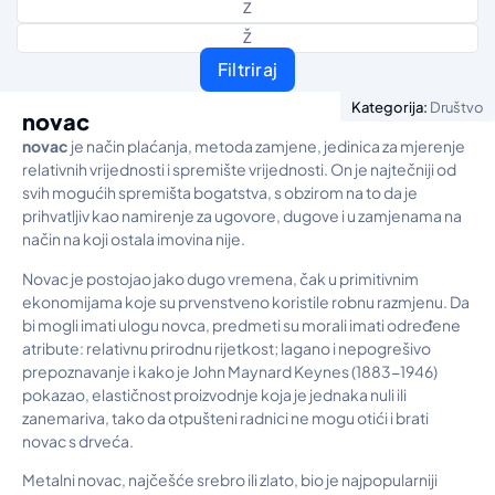
Z
Ž
Filtriraj
Kategorija:
Društvo
novac
novac
je način plaćanja, metoda zamjene, jedinica za mjerenje
relativnih vrijednosti i spremište vrijednosti. On je najtečniji od
svih mogućih spremišta bogatstva, s obzirom na to da je
prihvatljiv kao namirenje za ugovore, dugove i u zamjenama na
način na koji ostala imovina nije.
Novac je postojao jako dugo vremena, čak u primitivnim
ekonomijama koje su prvenstveno koristile robnu razmjenu. Da
bi mogli imati ulogu novca, predmeti su morali imati određene
atribute: relativnu prirodnu rijetkost; lagano i nepogrešivo
prepoznavanje i kako je John Maynard Keynes (1883-1946)
pokazao, elastičnost proizvodnje koja je jednaka nuli ili
zanemariva, tako da otpušteni radnici ne mogu otići i brati
novac s drveća.
Metalni novac, najčešće srebro ili zlato, bio je najpopularniji