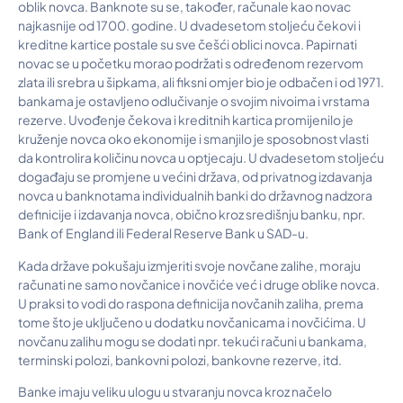
oblik novca. Banknote su se, također, računale kao novac
najkasnije od 1700. godine. U dvadesetom stoljeću čekovi i
kreditne kartice postale su sve češći oblici novca. Papirnati
novac se u početku morao podržati s određenom rezervom
zlata ili srebra u šipkama, ali fiksni omjer bio je odbačen i od 1971.
bankama je ostavljeno odlučivanje o svojim nivoima i vrstama
rezerve. Uvođenje čekova i kreditnih kartica promijenilo je
kruženje novca oko ekonomije i smanjilo je sposobnost vlasti
da kontrolira količinu novca u optjecaju. U dvadesetom stoljeću
događaju se promjene u većini država, od privatnog izdavanja
novca u banknotama individualnih banki do državnog nadzora
definicije i izdavanja novca, obično kroz središnju banku, npr.
Bank of England ili Federal Reserve Bank u SAD-u.
Kada države pokušaju izmjeriti svoje novčane zalihe, moraju
računati ne samo novčanice i novčiće već i druge oblike novca.
U praksi to vodi do raspona definicija novčanih zaliha, prema
tome što je uključeno u dodatku novčanicama i novčićima. U
novčanu zalihu mogu se dodati npr. tekući računi u bankama,
terminski polozi, bankovni polozi, bankovne rezerve, itd.
Banke imaju veliku ulogu u stvaranju novca kroz načelo