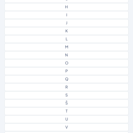
H
I
J
K
L
M
N
O
P
Q
R
S
Š
T
U
V