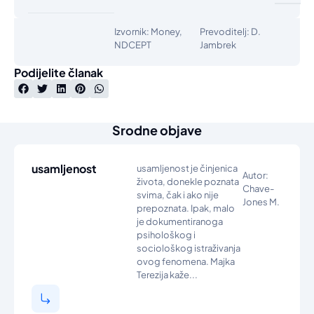
Izvornik: Money,
Prevoditelj: D.
NDCEPT
Jambrek
Podijelite članak
Srodne objave
usamljenost
usamljenost je činjenica
Autor:
života, donekle poznata
Chave-
svima, čak i ako nije
Jones M.
prepoznata. Ipak, malo
je dokumentiranoga
psihološkog i
sociološkog istraživanja
ovog fenomena. Majka
Terezija kaže...