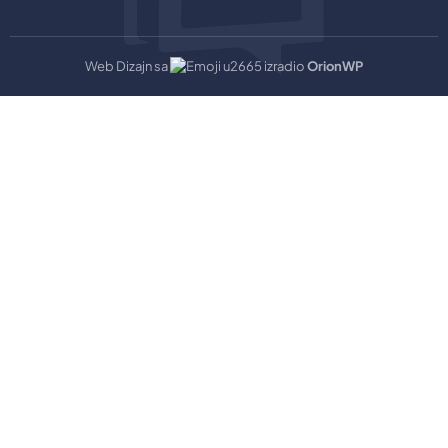
Web Dizajn sa
izradio
OrionWP