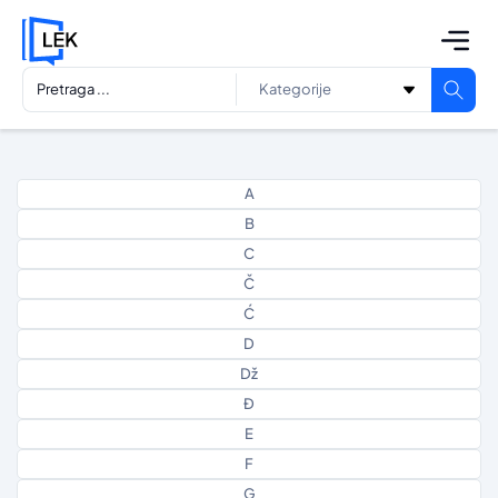
A
B
C
Č
Ć
D
Dž
Đ
E
F
G