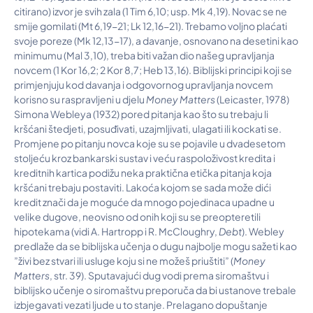
citirano) izvor je svih zala (1 Tim 6,10; usp. Mk 4,19). Novac se ne
smije gomilati (Mt 6,19-21; Lk 12,16-21). Trebamo voljno plaćati
svoje poreze (Mk 12,13-17), a davanje, osnovano na desetini kao
minimumu (Mal 3,10), treba biti važan dio našeg upravljanja
novcem (1 Kor 16,2; 2 Kor 8,7; Heb 13,16). Biblijski principi koji se
primjenjuju kod davanja i odgovornog upravljanja novcem
korisno su raspravljeni u djelu
Money Matters
(Leicaster, 1978)
Simona Webleya (1932) pored pitanja kao što su trebaju li
kršćani štedjeti, posuđivati, uzajmljivati, ulagati ili kockati se.
Promjene po pitanju novca koje su se pojavile u dvadesetom
stoljeću kroz bankarski sustav i veću raspoloživost kredita i
kreditnih kartica podižu neka praktična etička pitanja koja
kršćani trebaju postaviti. Lakoća kojom se sada može dići
kredit znači da je moguće da mnogo pojedinaca upadne u
velike dugove, neovisno od onih koji su se preopteretili
hipotekama (vidi A. Hartropp i R. McCloughry,
Debt
). Webley
predlaže da se biblijska učenja o dugu najbolje mogu sažeti kao
”živi bez stvari ili usluge koju si ne možeš priuštiti” (
Money
Matters
, str. 39). Sputavajući dug vodi prema siromaštvu i
biblijsko učenje o siromaštvu preporuča da bi ustanove trebale
izbjegavati vezati ljude u to stanje. Prelagano dopuštanje