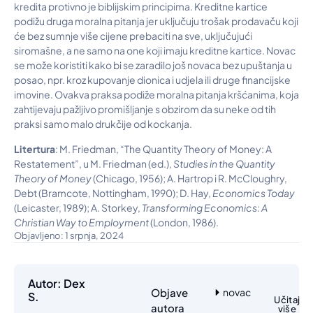
kredita protivno je biblijskim principima. Kreditne kartice
podižu druga moralna pitanja jer uključuju trošak prodavaču koji
će bez sumnje više cijene prebaciti na sve, uključujući
siromašne, a ne samo na one koji imaju kreditne kartice. Novac
se može koristiti kako bi se zaradilo još novaca bez upuštanja u
posao, npr. kroz kupovanje dionica i udjela ili druge financijske
imovine. Ovakva praksa podiže moralna pitanja kršćanima, koja
zahtijevaju pažljivo promišljanje s obzirom da su neke od tih
praksi samo malo drukčije od kockanja.
Litertura
: M. Friedman, “The Quantity Theory of Money: A
Restatement”, u M. Friedman (ed.),
Studies in the Quantity
Theory of Money
(Chicago, 1956); A. Hartrop i R. McCloughry,
Debt (Bramcote, Nottingham, 1990); D. Hay,
Economics Today
(Leicaster, 1989); A. Storkey,
Transforming Economics: A
Christian Way to Employment
(London, 1986).
Objavljeno: 1 srpnja, 2024
Autor: Dex
Objave
novac
S.
Učitaj
autora
više