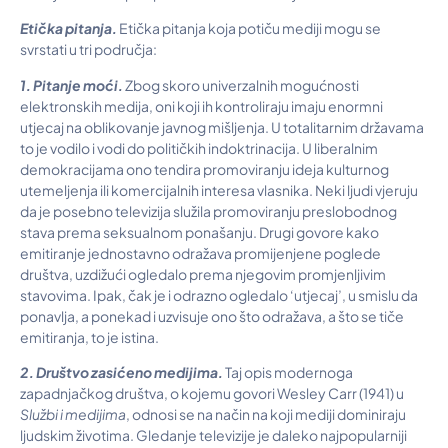
Eti
č
ka pitanja.
Etička pitanja koja potiču mediji mogu se
svrstati u tri područja:
1. Pitanje mo
ć
i.
Zbog skoro univerzalnih mogućnosti
elektronskih medija, oni koji ih kontroliraju imaju enormni
utjecaj na oblikovanje javnog mišljenja. U totalitarnim državama
to je vodilo i vodi do političkih indoktrinacija. U liberalnim
demokracijama ono tendira promoviranju ideja kulturnog
utemeljenja ili komercijalnih interesa vlasnika. Neki ljudi vjeruju
da je posebno televizija služila promoviranju preslobodnog
stava prema seksualnom ponašanju. Drugi govore kako
emitiranje jednostavno odražava promijenjene poglede
društva, uzdižući ogledalo prema njegovim promjenljivim
stavovima. Ipak, čak je i odrazno ogledalo ‘utjecaj’, u smislu da
ponavlja, a ponekad i uzvisuje ono što odražava, a što se tiče
emitiranja, to je istina.
2. Dru
š
tvo zasi
ć
eno medijima.
Taj opis modernoga
zapadnjačkog društva, o kojemu govori Wesley Carr (1941) u
Slu
ž
bi i medijima
, odnosi se na način na koji mediji dominiraju
ljudskim životima. Gledanje televizije je daleko najpopularniji