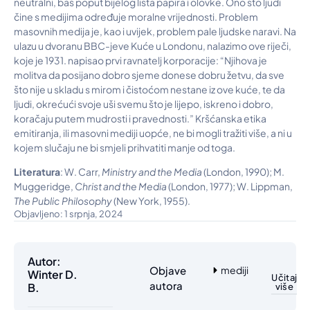
neutralni, baš poput bijelog lista papira i olovke. Ono što ljudi
čine s medijima određuje moralne vrijednosti. Problem
masovnih medija je, kao i uvijek, problem pale ljudske naravi. Na
ulazu u dvoranu BBC-jeve Kuće u Londonu, nalazimo ove riječi,
koje je 1931. napisao prvi ravnatelj korporacije: “Njihova je
molitva da posijano dobro sjeme donese dobru žetvu, da sve
što nije u skladu s mirom i čistoćom nestane iz ove kuće, te da
ljudi, okrećući svoje uši svemu što je lijepo, iskreno i dobro,
koračaju putem mudrosti i pravednosti.” Kršćanska etika
emitiranja, ili masovni mediji uopće, ne bi mogli tražiti više, a ni u
kojem slučaju ne bi smjeli prihvatiti manje od toga.
Literatura
: W. Carr,
Ministry and the Media
(London, 1990); M.
Muggeridge,
Christ and the Media
(London, 1977); W. Lippman,
The Public Philosophy
(New York, 1955).
Objavljeno: 1 srpnja, 2024
Autor:
Objave
mediji
Winter D.
Učitaj
autora
B.
više