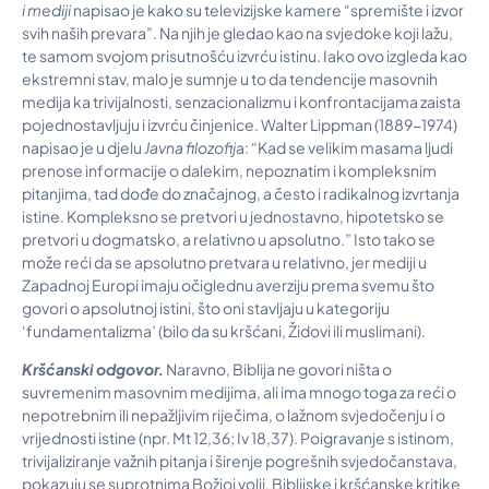
i mediji
napisao je kako su televizijske kamere “spremište i izvor
svih naših prevara”. Na njih je gledao kao na svjedoke koji lažu,
te samom svojom prisutnošću izvrću istinu. Iako ovo izgleda kao
ekstremni stav, malo je sumnje u to da tendencije masovnih
medija ka trivijalnosti, senzacionalizmu i konfrontacijama zaista
pojednostavljuju i izvrću činjenice. Walter Lippman (1889-1974)
napisao je u djelu
Javna filozofij
a: “Kad se velikim masama ljudi
prenose informacije o dalekim, nepoznatim i kompleksnim
pitanjima, tad dođe do značajnog, a često i radikalnog izvrtanja
istine. Kompleksno se pretvori u jednostavno, hipotetsko se
pretvori u dogmatsko, a relativno u apsolutno.” Isto tako se
može reći da se apsolutno pretvara u relativno, jer mediji u
Zapadnoj Europi imaju očiglednu averziju prema svemu što
govori o apsolutnoj istini, što oni stavljaju u kategoriju
‘fundamentalizma’ (bilo da su kršćani, Židovi ili muslimani).
Kr
šć
anski odgovor.
Naravno, Biblija ne govori ništa o
suvremenim masovnim medijima, ali ima mnogo toga za reći o
nepotrebnim ili nepažljivim riječima, o lažnom svjedočenju i o
vrijednosti istine (npr. Mt 12,36; Iv 18,37). Poigravanje s istinom,
trivijaliziranje važnih pitanja i širenje pogrešnih svjedočanstava,
pokazuju se suprotnima Božjoj volji. Biblijske i kršćanske kritike