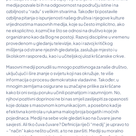
medija pozvale bi ih na odgovornost na području istine i na
ozbiljnost u “radu” s velikim stvarima. Također bi postavile
ozbiljna pitanja o ispunjenosti našeg društva i njegove kulture
vrijednostima masovnih medija, koje su često implicitno, ako
ne eksplicitno,
kozmi
č
ke
što se odnosi na društvo koje je
organizirano kao da Bog ne postoji. Razvoj discipline u vremenu
provedenom u gledanju televizije, kao i razvoj kritičkog
mišljenja od strane njezinih gledatelja, zaslužuje mjesto i u
školskom rasporedu, kao i u učiteljskoj ulozi kršćanske crkve.
Masovni mediji ponudili su mnogo pozitivnoga za naše društvo,
uključujući i šire znanje o svijetu koji nas okružuje, te više
informacija o procesu demokratske vladavine. Također, u
mnogim zemljama osigurane su značajne prilike za kršćane
kako bi oni svoju poruku učinili poznatijom i razumnijom. No,
njihovi pozitivni doprinosi ne bi nas smjeli zaslijepiti za opasnosti
koje dolaze s masovnom komunikacijom, a posebno kad je
efektivna kontrola u rukama malog broja bogatih i moćnih
pojedinaca. Mediji na sebe vole gledati kao na čuvare javne
savjesti. Ali tko čuva čuvare? Definicija riječi “medij” je upravo to
– “način” kako nešto učiniti, a to ne završiti. Mediji su moralno