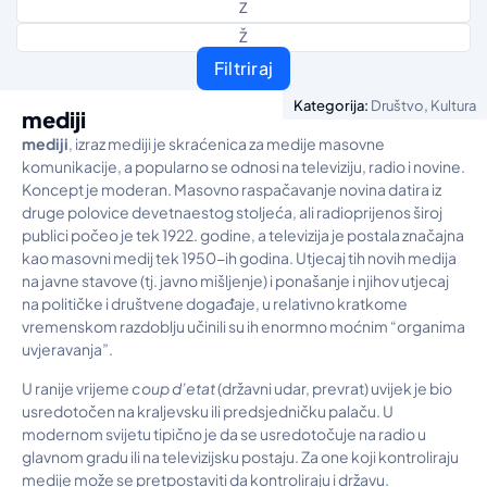
Z
Ž
Filtriraj
,
Kategorija:
Društvo
Kultura
mediji
mediji
, izraz mediji je skraćenica za medije masovne
komunikacije, a popularno se odnosi na televiziju, radio i novine.
Koncept je moderan. Masovno raspačavanje novina datira iz
druge polovice devetnaestog stoljeća, ali radioprijenos široj
publici počeo je tek 1922. godine, a televizija je postala značajna
kao masovni medij tek 1950-ih godina. Utjecaj tih novih medija
na javne stavove (tj. javno mišljenje) i ponašanje i njihov utjecaj
na političke i društvene događaje, u relativno kratkome
vremenskom razdoblju učinili su ih enormno moćnim “organima
uvjeravanja”.
U ranije vrijeme
coup d’etat
(državni udar, prevrat) uvijek je bio
usredotočen na kraljevsku ili predsjedničku palaču. U
modernom svijetu tipično je da se usredotočuje na radio u
glavnom gradu ili na televizijsku postaju. Za one koji kontroliraju
medije može se pretpostaviti da kontroliraju i državu.