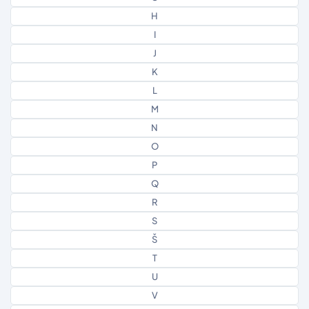
H
I
J
K
L
M
N
O
P
Q
R
S
Š
T
U
V