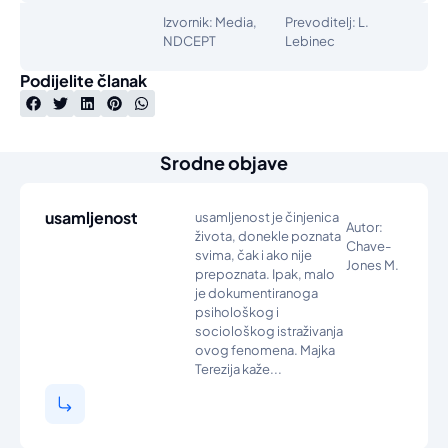
Izvornik: Media,
Prevoditelj: L.
NDCEPT
Lebinec
Podijelite članak
Srodne objave
usamljenost
usamljenost je činjenica
Autor:
života, donekle poznata
Chave-
svima, čak i ako nije
Jones M.
prepoznata. Ipak, malo
je dokumentiranoga
psihološkog i
sociološkog istraživanja
ovog fenomena. Majka
Terezija kaže...