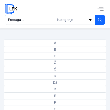
A
B
C
Č
Ć
D
Dž
Đ
E
F
G