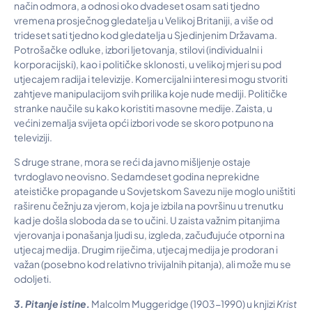
način odmora, a odnosi oko dvadeset osam sati tjedno
vremena prosječnog gledatelja u Velikoj Britaniji, a više od
trideset sati tjedno kod gledatelja u Sjedinjenim Državama.
Potrošačke odluke, izbori ljetovanja, stilovi (individualni i
korporacijski), kao i političke sklonosti, u velikoj mjeri su pod
utjecajem radija i televizije. Komercijalni interesi mogu stvoriti
zahtjeve manipulacijom svih prilika koje nude mediji. Političke
stranke naučile su kako koristiti masovne medije. Zaista, u
većini zemalja svijeta opći izbori vode se skoro potpuno na
televiziji.
S druge strane, mora se reći da javno mišljenje ostaje
tvrdoglavo neovisno. Sedamdeset godina neprekidne
ateističke propagande u Sovjetskom Savezu nije moglo uništiti
raširenu čežnju za vjerom, koja je izbila na površinu u trenutku
kad je došla sloboda da se to učini. U zaista važnim pitanjima
vjerovanja i ponašanja ljudi su, izgleda, začuđujuće otporni na
utjecaj medija. Drugim riječima, utjecaj medija je prodoran i
važan (posebno kod relativno trivijalnih pitanja), ali može mu se
odoljeti.
3. Pitanje istine.
Malcolm Muggeridge (1903-1990) u knjizi
Krist