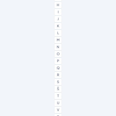
H
I
J
K
L
M
N
O
P
Q
R
S
Š
T
U
V