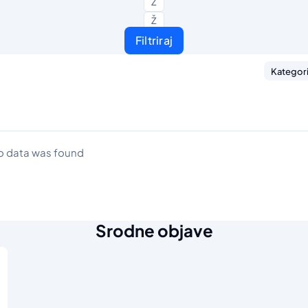
Z
Ž
Filtriraj
Kategori
o data was found
Srodne objave