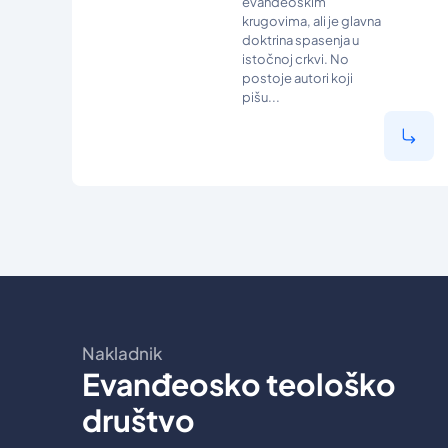
evanđeoskim
krugovima, ali je glavna
doktrina spasenja u
istočnoj crkvi. No
postoje autori koji
pišu...
Nakladnik
Evanđeosko teološko
društvo