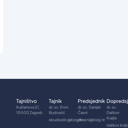
Tajništvo
Tajnik
Predsjednik
Dopredsj
Kušlanova 21,
dr. sc. Ervin
dr. sc. Danijel
dr. sc.
10000 Zagreb
Budiselić
Časni
Dalibor
Kraljik
ebudiselic@bizg.hr
dcasni@bizg.hr
dalibor.kral