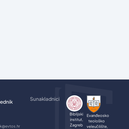
Sunakladnici
ednik
Biblijski
Evanđeosko
institut,
teološko
Zagreb
jik@evtos.hr
veleučilište,