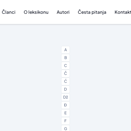
Članci
O leksikonu
Autori
Česta pitanja
Kontak
A
B
C
Č
Ć
D
Dž
Đ
E
F
G