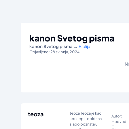
kanon Svetog pisma
kanon Svetog pisma
→
Biblija
Objavljeno: 28 svibnja, 2024
N
teoza
teoza Teoza je kao
Autor:
koncept i doktrina
Medved
slabo poznata u
G.