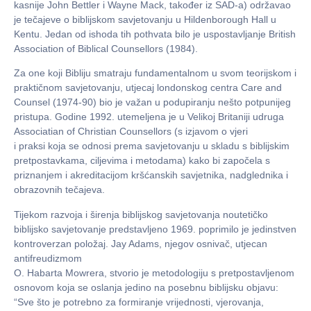
kasnije John Bettler i Wayne Mack, također iz SAD-a) održavao
je tečajeve o biblijskom savjetovanju u Hildenborough Hall u
Kentu. Jedan od ishoda tih pothvata bilo je uspostavljanje British
Association of Biblical Counsellors (1984).
Za one koji Bibliju smatraju fundamentalnom u svom teorijskom i
praktičnom savjetovanju, utjecaj londonskog centra Care and
Counsel (1974-90) bio je važan u podupiranju nešto potpunijeg
pristupa. Godine 1992. utemeljena je u Velikoj Britaniji udruga
Associatian of Christian Counsellors (s izjavom o vjeri
i praksi koja se odnosi prema savjetovanju u skladu s biblijskim
pretpostavkama, ciljevima i metodama) kako bi započela s
priznanjem i akreditacijom kršćanskih savjetnika, nadglednika i
obrazovnih tečajeva.
Tijekom razvoja i širenja biblijskog savjetovanja noutetičko
biblijsko savjetovanje predstavljeno 1969. poprimilo je jedinstven
kontroverzan položaj. Jay Adams, njegov osnivač, utjecan
antifreudizmom
O. Habarta Mowrera, stvorio je metodologiju s pretpostavljenom
osnovom koja se oslanja jedino na posebnu biblijsku objavu:
“Sve što je potrebno za formiranje vrijednosti, vjerovanja,