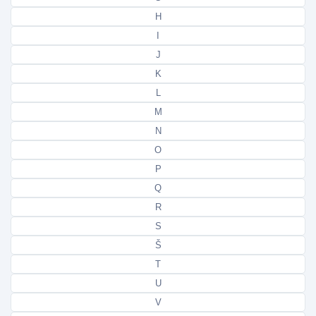
H
I
J
K
L
M
N
O
P
Q
R
S
Š
T
U
V