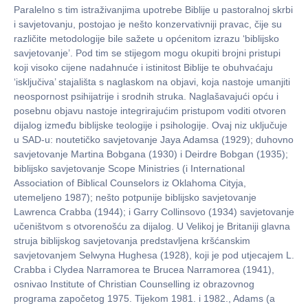
Paralelno s tim istraživanjima upotrebe Biblije u pastoralnoj skrbi
i savjetovanju, postojao je nešto konzervativniji pravac, čije su
različite metodologije bile sažete u općenitom izrazu ‘biblijsko
savjetovanje’. Pod tim se stijegom mogu okupiti brojni pristupi
koji visoko cijene nadahnuće i istinitost Biblije te obuhvaćaju
‘isključiva’ stajališta s naglaskom na objavi, koja nastoje umanjiti
neospornost psihijatrije i srodnih struka. Naglašavajući opću i
posebnu objavu nastoje integrirajućim pristupom voditi otvoren
dijalog između biblijske teologije i psihologije. Ovaj niz uključuje
u SAD-u: noutetičko savjetovanje Jaya Adamsa (1929); duhovno
savjetovanje Martina Bobgana (1930) i Deirdre Bobgan (1935);
biblijsko savjetovanje Scope Ministries (i International
Association of Biblical Counselors iz Oklahoma Cityja,
utemeljeno 1987); nešto potpunije biblijsko savjetovanje
Lawrenca Crabba (1944); i Garry Collinsovo (1934) savjetovanje
učeništvom s otvorenošću za dijalog. U Velikoj je Britaniji glavna
struja biblijskog savjetovanja predstavljena kršćanskim
savjetovanjem Selwyna Hughesa (1928), koji je pod utjecajem L.
Crabba i Clydea Narramorea te Brucea Narramorea (1941),
osnivao Institute of Christian Counselling iz obrazovnog
programa započetog 1975. Tijekom 1981. i 1982., Adams (a