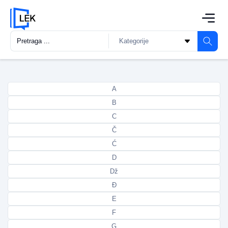
A
B
C
Č
Ć
D
Dž
Đ
E
F
G