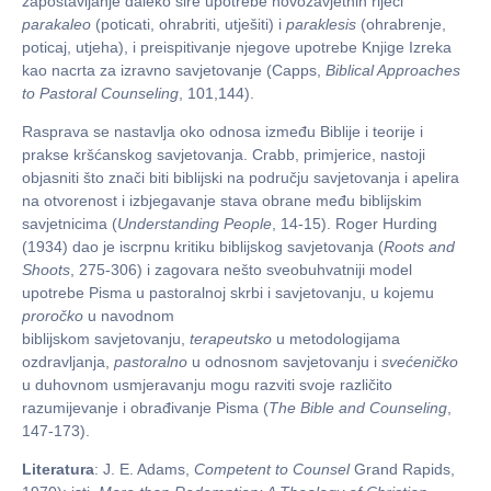
zapostavljanje daleko šire upotrebe novozavjetnih riječi
parakaleo
(poticati, ohrabriti, utješiti) i
paraklesis
(ohrabrenje,
poticaj, utjeha), i preispitivanje njegove upotrebe Knjige Izreka
kao nacrta za izravno savjetovanje (Capps,
Biblical Approaches
to Pastoral Counseling
, 101,144).
Rasprava se nastavlja oko odnosa između Biblije i teorije i
prakse kršćanskog savjetovanja. Crabb, primjerice, nastoji
objasniti što znači biti biblijski na području savjetovanja i apelira
na otvorenost i izbjegavanje stava obrane među biblijskim
savjetnicima (
Understanding People
, 14-15). Roger Hurding
(1934) dao je iscrpnu kritiku biblijskog savjetovanja (
Roots and
Shoots
, 275-306) i zagovara nešto sveobuhvatniji model
upotrebe Pisma u pastoralnoj skrbi i savjetovanju, u kojemu
proročko
u navodnom
biblijskom savjetovanju,
terapeutsko
u metodologijama
ozdravljanja,
pastoralno
u odnosnom savjetovanju i
svećeničko
u duhovnom usmjeravanju mogu razviti svoje različito
razumijevanje i obrađivanje Pisma (
The Bible and Counseling
,
147-173).
Literatura
: J. E. Adams,
Competent to Counsel
Grand Rapids,