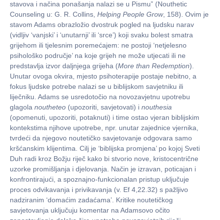
stavova i načina ponašanja nalazi se u Pismu” (Nouthetic
Counseling u: G. R. Collins,
Helping People Grow
, 158). Ovim je
stavom Adams obrazložio dvostruk pogled na ljudsku narav
(vidljiv ‘vanjski’ i ‘unutarnji’ ili ‘srce’) koji svaku bolest smatra
grijehom ili tjelesnim poremećajem: ne postoji ‘netjelesno
psihološko područje’ na koje grijeh ne može utjecati ili ne
predstavlja izvor daljnjega grijeha (
More than Redemption
).
Unutar ovoga okvira, mjesto psihoterapije postaje nebitno, a
fokus ljudske potrebe nalazi se u biblijskom savjetniku ili
liječniku. Adams se usredotočio na novozavjetnu upotrebu
glagola
noutheteo
(upozoriti, savjetovati) i
nouthesia
(opomenuti, upozoriti, potaknuti) i time ostao vjeran biblijskim
kontekstima njihove upotrebe, npr. unutar zajednice vjernika,
tvrdeći da njegovo noutetičko savjetovanje odgovara samo
kršćanskim klijentima. Cilj je ‘biblijska promjena’ po kojoj Sveti
Duh radi kroz Božju riječ kako bi stvorio nove, kristocentrične
uzorke promišljanja i djelovanja. Način je izravan, poticajan i
konfrontirajući, a spoznajno-funkcionalan pristup uključuje
proces odvikavanja i privikavanja (v. Ef 4,22.32) s pažljivo
nadziranim ‘domaćim zadaćama’. Kritike noutetičkog
savjetovanja uključuju komentar na Adamsovo očito