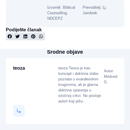
Izvornik: Biblical
Prevoditelj: Lj.
Counselling,
Jambrek
NDCEPZ
Podijelite članak
Srodne objave
teoza
teoza Teoza je kao
Autor:
koncept i doktrina slabo
Medved
poznata u evanđeoskim
G.
krugovima, ali je glavna
doktrina spasenja u
istočnoj crkvi. No postoje
autori koji pišu...