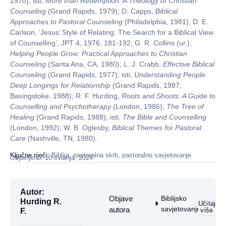
1970); isti,
More than Redemption: A Theology of Christian
Counseling
(Grand Rapids, 1979); D. Capps,
Biblical
Approaches to Pastoral Counseling
(Philadelphia, 1981); D. E.
Carlson, ‘Jesus’ Style of Relating: The Search for a Biblical View
of Counselling’, JPT 4, 1976, 181-192; G. R. Collins (ur.),
Helping People Grow: Practical Approaches to Christian
Counseling
(Santa Ana, CA, 1980); L. J. Crabb,
Effective Biblical
Counseling
(Grand Rapids, 1977); isti,
Understanding People:
Deep Longings for Relationship
(Grand Rapids, 1987;
Basingstoke, 1988); R. F. Hurding,
Roots and Shoots: A Guide to
Counselling and Psychotherapy
(London, 1986),
The Tree of
Healing
(Grand Rapids, 1988); isti,
The Bible and Counselling
(London, 1992); W. B. Oglesby,
Biblical Themes for Pastoral
Care
(Nashville, TN, 1980).
,
,
Ključne riječi:
Biblija
pastoralna skrb
pastoralno savjetovanje
Objavljeno: 10 svibnja, 2024
Autor:
Objave
Biblijsko
Hurding R.
Učitaj
savjetovanje
autora
više
F.