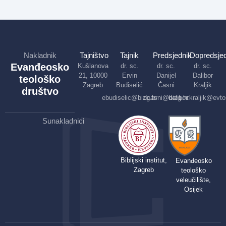
Nakladnik
Tajništvo
Tajnik
Predsjednik
Dopredsjed
Evanđeosko
Kušlanova
dr. sc.
dr. sc.
dr. sc.
21, 10000
Ervin
Danijel
Dalibor
teološko
Zagreb
Budiselić
Časni
Kraljik
društvo
ebudiselic@bizg.hr
dcasni@bizg.hr
dalibor.kraljik@evto
Sunakladnici
Biblijski institut,
Evanđeosko
Zagreb
teološko
veleučilište,
Osijek