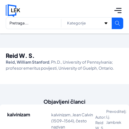
Reid W. S.
Reid, William Stanford
, Ph.D., University of Pennsylvania;
profesor emeritus povijesti, University of Guelph, Ontario.
Objavljeni članci
Prevoditelj:
kalvinizam
kalvinizam, Jean Calvin
Lj.
Autor:
(1509-1564), često
Jambrek
Reid
nazivan
W. S.