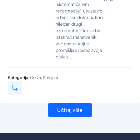
‘sistematičarem
reformacije’, usustavio
je biblijsku doktrinu kao
nijedan drugi
reformator. On nije bio
istaknut znanstvenik,
već pastor koji je
promišljao i pisao svoja
djela s...
,
Kategorija:
Crkva
Povijest
Učitaj više