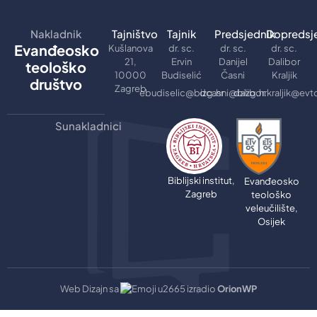
Nakladnik
Tajništvo
Tajnik
Predsjednik
Dopredsj
Evanđeosko
Kušlanova
dr. sc.
dr. sc.
dr. sc.
21,
Ervin
Danijel
Dalibor
teološko
10000
Budiselić
Časni
Kraljik
društvo
Zagreb
ebudiselic@bizg.hr
dcasni@bizg.hr
dalibor.kraljik@evt
Sunakladnici
Biblijski institut,
Evanđeosko
Zagreb
teološko
veleučilište,
Osijek
Web Dizajn sa
izradio
OrionWP