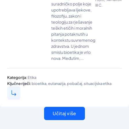
suradničko polje koje
III C.
upotrebljava lijekove,
filozofiju, zakon i
teologiju za rješavanje
teških etičih i moralnih
pitanja potaknutih u
kontekstu suvremenog
zdravstva. U jednom
smislu bioetika je vrlo
nova. Međutim,...
Kategorija:
Etika
,
,
,
Ključne riječi:
bioetika
eutanazija
pobačaj
situacijska etika
Učitaj više