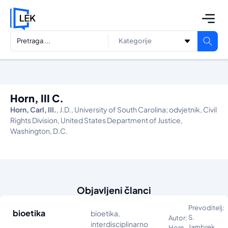
Horn, III C.
Horn, Carl, III.
, J.D., University of South Carolina; odvjetnik, Civil
Rights Division, United States Department of Justice,
Washington, D.C.
Objavljeni članci
Prevoditelj:
bioetika
bioetika,
S.
Autor:
interdisciplinarno
Jambrek
Horn,