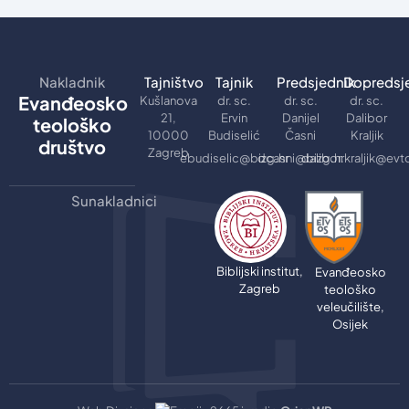
Nakladnik
Tajništvo
Tajnik
Predsjednik
Dopredsj
Evanđeosko
Kušlanova
dr. sc.
dr. sc.
dr. sc.
21,
Ervin
Danijel
Dalibor
teološko
10000
Budiselić
Časni
Kraljik
društvo
Zagreb
ebudiselic@bizg.hr
dcasni@bizg.hr
dalibor.kraljik@evt
Sunakladnici
Biblijski institut,
Evanđeosko
Zagreb
teološko
veleučilište,
Osijek