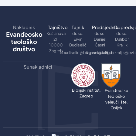
Nakladnik
Tajništvo
Tajnik
Predsjednik
Dopredsj
Evanđeosko
Kušlanova
dr. sc.
dr. sc.
dr. sc.
21,
Ervin
Danijel
Dalibor
teološko
10000
Budiselić
Časni
Kraljik
društvo
Zagreb
ebudiselic@bizg.hr
dcasni@bizg.hr
dalibor.kraljik@evt
Sunakladnici
Biblijski institut,
Evanđeosko
Zagreb
teološko
veleučilište,
Osijek