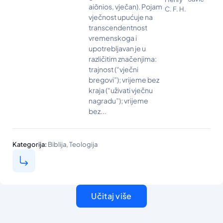
aiōnios, vječan). Pojam
C. F. H.
vječnost upućuje na
transcendentnost
vremenskoga i
upotrebljavan je u
različitim značenjima:
trajnost (“vječni
bregovi”); vrijeme bez
kraja (“uživati vječnu
nagradu”); vrijeme
bez...
,
Kategorija:
Biblija
Teologija
Učitaj više