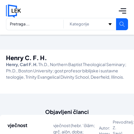
Henry C. F. H.
Henry, Carl F. H.
Th.D., Northern Baptist Theological Seminary;
Ph.D., Boston University; gost profesor biblijske i sustavne
teologije, Trinity Evangelical Divinity School, Deerfield, Illinois.
Objavljeni članci
Prevoditelj:
vječnost
vječnost (hebr. ‘ôlām;
Z.
Autor:
grč. aiōn, doba;
Savić
Henry