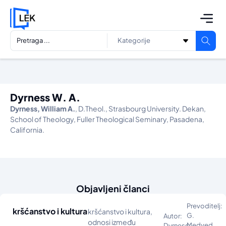
Dyrness W. A.
Dyrness, William A.
, D.Theol., Strasbourg University. Dekan,
School of Theology, Fuller Theological Seminary, Pasadena,
California.
Objavljeni članci
Prevoditelj:
kršćanstvo i kultura
kršćanstvo i kultura,
G.
Autor:
odnosi između
Medved
Dyrness