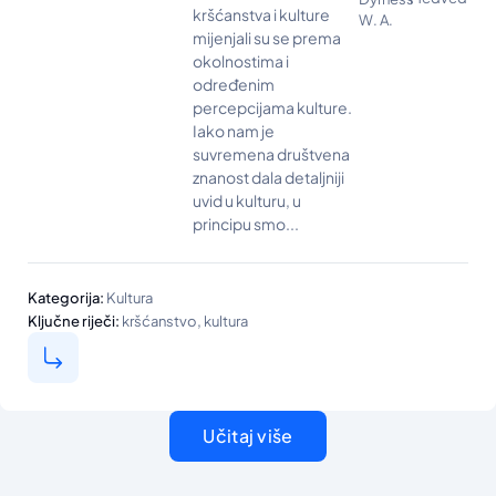
kršćanstva i kulture
W. A.
mijenjali su se prema
okolnostima i
određenim
percepcijama kulture.
Iako nam je
suvremena društvena
znanost dala detaljniji
uvid u kulturu, u
principu smo...
Kategorija:
Kultura
,
Ključne riječi:
kršćanstvo
kultura
Učitaj više