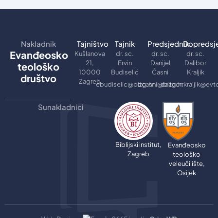
Nakladnik
Tajništvo
Tajnik
Predsjednik
Dopredsj
Evanđeosko
Kušlanova
dr. sc.
dr. sc.
dr. sc.
21,
Ervin
Danijel
Dalibor
teološko
10000
Budiselić
Časni
Kraljik
društvo
Zagreb
ebudiselic@bizg.hr
dcasni@bizg.hr
dalibor.kraljik@evt
Sunakladnici
Biblijski institut,
Evanđeosko
Zagreb
teološko
veleučilište,
Osijek